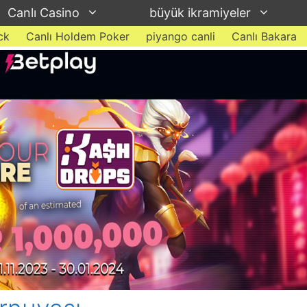
Canlı Casino
büyük ikramiyeler
ck
Canlı Holdem Poker
piyango canli
Canlı Bakara