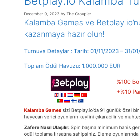
Betplay.io Kalamba Tu
December 9, 2023
by
The Croupier
Kalamba Games ve Betplay.io’n
kazanmaya hazır olun!
Turnuva Detayları: Tarih: 01/11/2023 – 31/0
Toplam Ödül Havuzu: 1.000.000 EUR
%100 Bo
+%10 Par
Kalamba Games
sizi Betplay.io’da 91 günlük özel b
heyecan verici oyunların keyfini çıkarabilir ve muhte
Zafere Nasıl Ulaşılır:
Spin başına minimum bahis gerek
ödül toplama fırsatına sahipsiniz. Eleme oyunlarında 