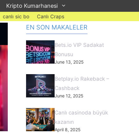
Kripto Kumarhanesi
canlı sic bo
Canlı Craps
EN SON MAKALELER
Bets.io VIP Sadakat
Bonusu
June 13, 2025
Betplay.io Rakeback –
Cashback
June 12, 2025
Canlı casinoda büyük
kazanın
April 8, 2025