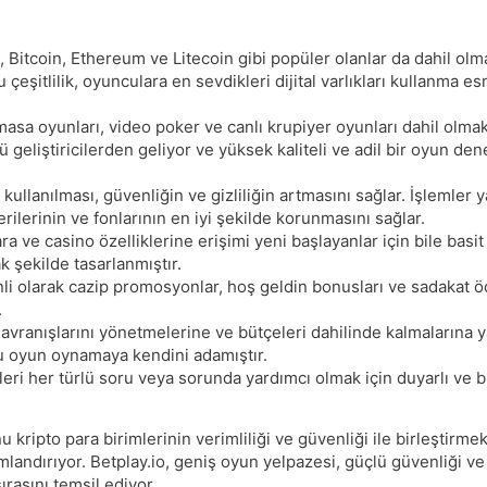
o, Bitcoin, Ethereum ve Litecoin gibi popüler olanlar da dahil ol
u çeşitlilik, oyunculara en sevdikleri dijital varlıkları kullanma es
k masa oyunları, video poker ve canlı krupiyer oyunları dahil olma
 geliştiricilerden geliyor ve yüksek kaliteli ve adil bir oyun den
kullanılması, güvenliğin ve gizliliğin artmasını sağlar. İşlemler 
erilerinin ve fonlarının en iyi şekilde korunmasını sağlar.
ra ve casino özelliklerine erişimi yeni başlayanlar için bile basit
k şekilde tasarlanmıştır.
i olarak cazip promosyonlar, hoş geldin bonusları ve sadakat öd
.
davranışlarını yönetmelerine ve bütçeleri dahilinde kalmalarına 
u oyun oynamaya kendini adamıştır.
eri her türlü soru veya sorunda yardımcı olmak için duyarlı ve bi
 kripto para birimlerinin verimliliği ve güvenliği ile birleştirme
landırıyor. Betplay.io, geniş oyun yelpazesi, güçlü güvenliği ve 
ırasını temsil ediyor.