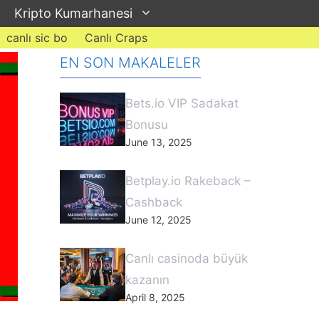
Kripto Kumarhanesi
canlı sic bo
Canlı Craps
EN SON MAKALELER
Bets.io VIP Sadakat
Bonusu
June 13, 2025
Betplay.io Rakeback –
Cashback
June 12, 2025
Canlı casinoda büyük
kazanın
April 8, 2025