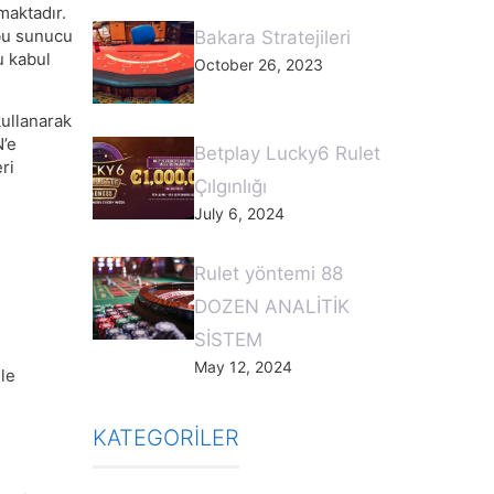
aktadır.
 bu sunucu
Bakara Stratejileri
u kabul
October 26, 2023
ullanarak
N’e
Betplay Lucky6 Rulet
ri
Çılgınlığı
July 6, 2024
Rulet yöntemi 88
DOZEN ANALİTİK
SİSTEM
May 12, 2024
nle
KATEGORILER