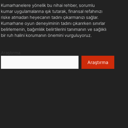
Kumarhanelere yönelik bu nihai rehber, sorumlu
kumar uygulamalarına ışık tutarak, finansal refahınızı
riske atmadan heyecanın tadını çıkarmanızı sağlar.
Kumarhane oyun deneyiminin tadını çıkarırken sınırlar
belirlemenin, bağımlılık belirtilerini tanımanın ve sağlıklı
bir ruh halini korumanın önemini vurguluyoruz.
Araştırma
Araştırma