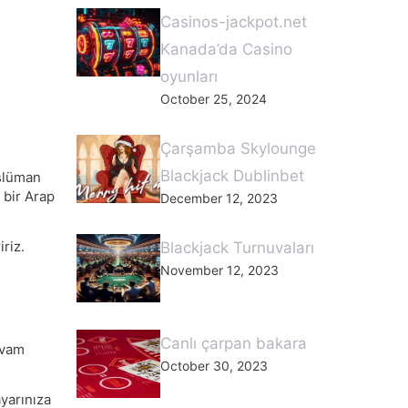
Casinos-jackpot.net
Kanada’da Casino
oyunları
October 25, 2024
Çarşamba Skylounge
Blackjack Dublinbet
üslüman
 bir Arap
December 12, 2023
riz.
Blackjack Turnuvaları
November 12, 2023
Canlı çarpan bakara
evam
October 30, 2023
yarınıza