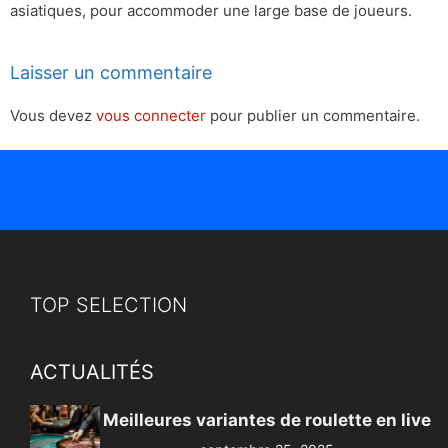
asiatiques, pour accommoder une large base de joueurs.
Laisser un commentaire
Vous devez
vous connecter
pour publier un commentaire.
TOP SELECTION
ACTUALITÉS
Meilleures variantes de roulette en live