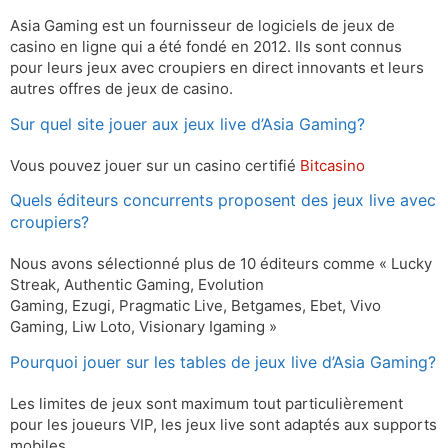
Asia Gaming est un fournisseur de logiciels de jeux de
casino en ligne qui a été fondé en 2012. Ils sont connus
pour leurs jeux avec croupiers en direct innovants et leurs
autres offres de jeux de casino.
Sur quel site jouer aux jeux live d’Asia Gaming?
Vous pouvez jouer sur un casino certifié
Bitcasino
Quels éditeurs concurrents proposent des jeux live avec
croupiers?
Nous avons sélectionné plus de 10 éditeurs comme « Lucky
Streak, Authentic Gaming, Evolution
Gaming, Ezugi, Pragmatic Live, Betgames, Ebet, Vivo
Gaming, Liw Loto, Visionary Igaming »
Pourquoi jouer sur les tables de jeux live d’Asia Gaming?
Les limites de jeux sont maximum tout particulièrement
pour les joueurs VIP, les jeux live sont adaptés aux supports
mobiles,