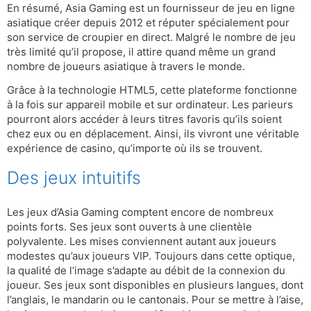
En résumé, Asia Gaming est un fournisseur de jeu en ligne
asiatique créer depuis 2012 et réputer spécialement pour
son service de croupier en direct. Malgré le nombre de jeu
très limité qu’il propose, il attire quand même un grand
nombre de joueurs asiatique à travers le monde.
Grâce à la technologie HTML5, cette plateforme fonctionne
à la fois sur appareil mobile et sur ordinateur. Les parieurs
pourront alors accéder à leurs titres favoris qu’ils soient
chez eux ou en déplacement. Ainsi, ils vivront une véritable
expérience de casino, qu’importe où ils se trouvent.
Des jeux intuitifs
Les jeux d’Asia Gaming comptent encore de nombreux
points forts. Ses jeux sont ouverts à une clientèle
polyvalente. Les mises conviennent autant aux joueurs
modestes qu’aux joueurs VIP. Toujours dans cette optique,
la qualité de l’image s’adapte au débit de la connexion du
joueur. Ses jeux sont disponibles en plusieurs langues, dont
l’anglais, le mandarin ou le cantonais. Pour se mettre à l’aise,