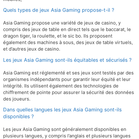
Quels types de jeux Asia Gaming propose-t-il ?
Asia Gaming propose une variété de jeux de casino, y
compris des jeux de table en direct tels que le baccarat, le
dragon tiger, la roulette, et le sic bo. Ils proposent
également des machines à sous, des jeux de table virtuels,
et d’autres jeux de casino.
Les jeux Asia Gaming sont-ils équitables et sécurisés ?
Asia Gaming est réglementé et ses jeux sont testés par des
organismes indépendants pour garantir leur équité et leur
intégrité. Ils utilisent également des technologies de
chiffrement de pointe pour assurer la sécurité des données
des joueurs.
Dans quelles langues les jeux Asia Gaming sont-ils
disponibles ?
Les jeux Asia Gaming sont généralement disponibles en
plusieurs langues, y compris l’anglais et plusieurs langues