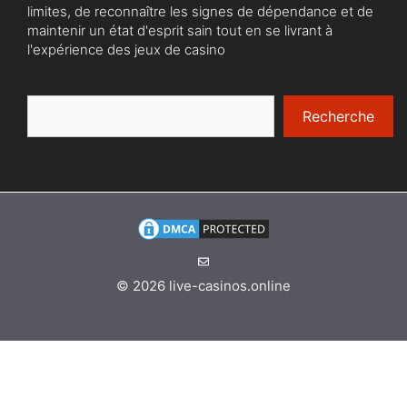
limites, de reconnaître les signes de dépendance et de
maintenir un état d'esprit sain tout en se livrant à
l'expérience des jeux de casino
Rechercher
Recherche
© 2026
live-casinos.online