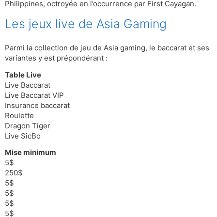
Philippines, octroyée en l’occurrence par First Cayagan.
Les jeux live de Asia Gaming
Parmi la collection de jeu de Asia gaming, le baccarat et ses
variantes y est prépondérant :
Table Live
Live Baccarat
Live Baccarat VIP
Insurance baccarat
Roulette
Dragon Tiger
Live SicBo
Mise minimum
5$
250$
5$
5$
5$
5$