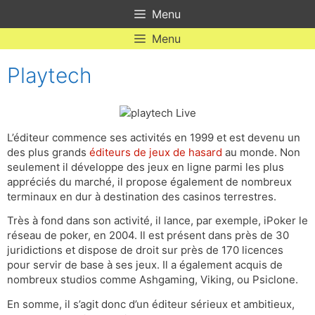
Aller
Menu
au
contenu
Menu
Playtech
L’éditeur commence ses activités en 1999 et est devenu un
des plus grands
éditeurs de jeux de hasard
au monde. Non
seulement il développe des jeux en ligne parmi les plus
appréciés du marché, il propose également de nombreux
terminaux en dur à destination des casinos terrestres.
Très à fond dans son activité, il lance, par exemple, iPoker le
réseau de poker, en 2004. Il est présent dans près de 30
juridictions et dispose de droit sur près de 170 licences
pour servir de base à ses jeux. Il a également acquis de
nombreux studios comme Ashgaming, Viking, ou Psiclone.
En somme, il s’agit donc d’un éditeur sérieux et ambitieux,