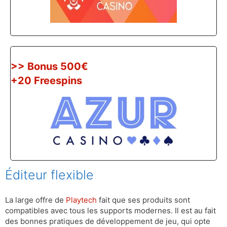
>> Bonus 500€
+20 Freespins
Éditeur flexible
La large offre de
Playtech
fait que ses produits sont
compatibles avec tous les supports modernes. Il est au fait
des bonnes pratiques de développement de jeu, qui opte