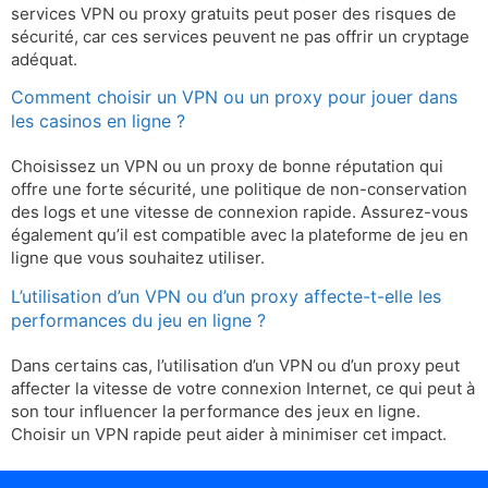
services VPN ou proxy gratuits peut poser des risques de
sécurité, car ces services peuvent ne pas offrir un cryptage
adéquat.
Comment choisir un VPN ou un proxy pour jouer dans
les casinos en ligne ?
Choisissez un VPN ou un proxy de bonne réputation qui
offre une forte sécurité, une politique de non-conservation
des logs et une vitesse de connexion rapide. Assurez-vous
également qu’il est compatible avec la plateforme de jeu en
ligne que vous souhaitez utiliser.
L’utilisation d’un VPN ou d’un proxy affecte-t-elle les
performances du jeu en ligne ?
Dans certains cas, l’utilisation d’un VPN ou d’un proxy peut
affecter la vitesse de votre connexion Internet, ce qui peut à
son tour influencer la performance des jeux en ligne.
Choisir un VPN rapide peut aider à minimiser cet impact.