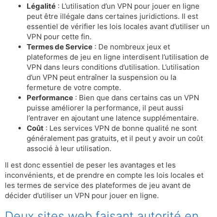
Légalité
: L’utilisation d’un VPN pour jouer en ligne
peut être illégale dans certaines juridictions. Il est
essentiel de vérifier les lois locales avant d’utiliser un
VPN pour cette fin.
Termes de Service
: De nombreux jeux et
plateformes de jeu en ligne interdisent l’utilisation de
VPN dans leurs conditions d’utilisation. L’utilisation
d’un VPN peut entraîner la suspension ou la
fermeture de votre compte.
Performance
: Bien que dans certains cas un VPN
puisse améliorer la performance, il peut aussi
l’entraver en ajoutant une latence supplémentaire.
Coût
: Les services VPN de bonne qualité ne sont
généralement pas gratuits, et il peut y avoir un coût
associé à leur utilisation.
Il est donc essentiel de peser les avantages et les
inconvénients, et de prendre en compte les lois locales et
les termes de service des plateformes de jeu avant de
décider d’utiliser un VPN pour jouer en ligne.
Deux sites web faisant autorité en