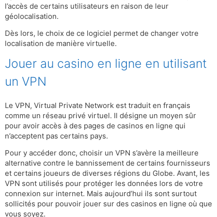
l’accès de certains utilisateurs en raison de leur
géolocalisation.
Dès lors, le choix de ce logiciel permet de changer votre
localisation de manière virtuelle.
Jouer au casino en ligne en utilisant
un VPN
Le VPN, Virtual Private Network est traduit en français
comme un réseau privé virtuel. Il désigne un moyen sûr
pour avoir accès à des pages de casinos en ligne qui
n’acceptent pas certains pays.
Pour y accéder donc, choisir un VPN s’avère la meilleure
alternative contre le bannissement de certains fournisseurs
et certains joueurs de diverses régions du Globe. Avant, les
VPN sont utilisés pour protéger les données lors de votre
connexion sur internet. Mais aujourd’hui ils sont surtout
sollicités pour pouvoir jouer sur des casinos en ligne où que
vous soyez.