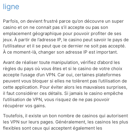
ligne
Parfois, on devient frustré parce qu’on découvre un super
casino et on ne connait pas s’il accepte ou pas son
emplacement géographique pour pouvoir profiter de ses
jeux. À partir de l’adresse IP, le casino peut savoir le pays de
l’utilisateur et il se peut que ce dernier ne soit pas accepté.
À ce moment-là, changer son adresse IP est important.
Avant de réaliser toute manipulation, vérifiez d’abord les
règles du pays où vous êtes et si le casino de votre choix
accepte l’usage d’un VPN. Car oui, certaines plateformes
peuvent vous bloquer si elles ne tolèrent pas l’utilisation de
cette application. Pour éviter alors les mauvaises surprises,
il faut considérer ces détails. Si jamais le casino empêche
l’utilisation de VPN, vous risquez de ne pas pouvoir
récupérer vos gains.
Toutefois, il existe un bon nombre de casinos qui autorisent
les VPN sur leurs pages. Généralement, les casinos les plus
flexibles sont ceux qui acceptent également les