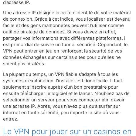
d’adresse IP.
Une adresse IP désigne la carte d’identité de votre matériel
de connexion. Grâce à cet indice, vous localiser est devenu
facile et des gens malhonnêtes peuvent l’utiliser comme
outil de piratage de données. Si vous devez en effet,
partager vos informations avec différentes plateformes, il
est primordial de suivre un tunnel sécurisé. Cependant, le
VPN peut entrer en jeu en renforçant la sécurité de vos
données échangées sur certains sites pour qu’elles ne
soient pas piratées.
La plupart du temps, un VPN fiable s’adapte à tous les
systèmes d’exploitation, l’installer est donc facile. Il faut
seulement s’inscrire auprès d’un bon prestataire pour
ensuite télécharger le logiciel et le lancer. N’oubliez pas de
sélectionner un serveur pour vous connecter afin d’avoir
une adresse IP. Après, vous n’avez plus qu’à surfer sur
internet en toute sérénité, peu importe le site où vous
entrez.
Le VPN pour jouer sur un casinos en