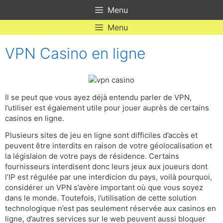
Aller
Menu
au
contenu
Menu
VPN Casino en ligne
Il se peut que vous ayez déjà entendu parler de VPN,
l’utiliser est également utile pour jouer auprès de certains
casinos en ligne.
Plusieurs sites de jeu en ligne sont difficiles d’accès et
peuvent être interdits en raison de votre géolocalisation et
la législaion de votre pays de résidence. Certains
fournisseurs interdisent donc leurs jeux aux joueurs dont
l’IP est régulée par une interdicion du pays, voilà pourquoi,
considérer un VPN s’avère important où que vous soyez
dans le monde. Toutefois, l’utilisation de cette solution
technologique n’est pas seulement réservée aux casinos en
ligne, d’autres services sur le web peuvent aussi bloquer