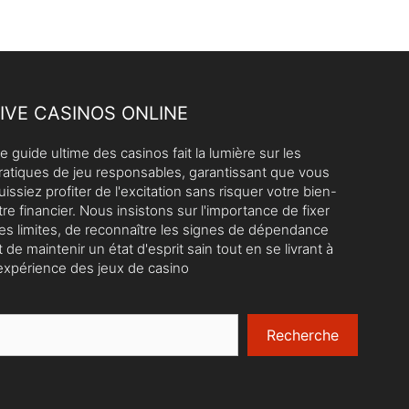
LIVE CASINOS ONLINE
e guide ultime des casinos fait la lumière sur les
ratiques de jeu responsables, garantissant que vous
uissiez profiter de l'excitation sans risquer votre bien-
tre financier. Nous insistons sur l'importance de fixer
es limites, de reconnaître les signes de dépendance
t de maintenir un état d'esprit sain tout en se livrant à
'expérience des jeux de casino
echercher
Recherche