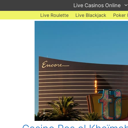
Aller
Live Casinos Online
au
contenu
Live Roulette
Live Blackjack
Poker 