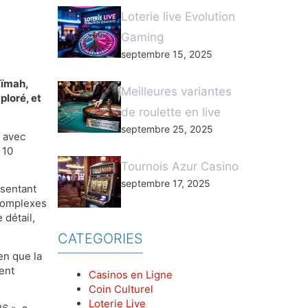
Loterie live Evolution
Gaming
septembre 15, 2025
aïmah,
Meilleures variantes
ploré, et
de roulette en live
septembre 25, 2025
s avec
 10
Tournois Azur Casino
septembre 17, 2025
ésentant
 complexes
 détail,
CATEGORIES
en que la
ent
Casinos en Ligne
Coin Culturel
Loterie Live