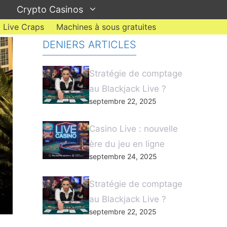
Crypto Casinos
Live Craps
Machines à sous gratuites
DENIERS ARTICLES
Stratégie de comptage
au Blackjack Live ?
septembre 22, 2025
Casino Live : nouvelle
ère du jeu en ligne
septembre 24, 2025
Stratégie de comptage
au Blackjack Live ?
septembre 22, 2025