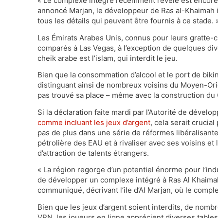
« Le complexe intégré récemment révélé est encore en
annoncé Marjan, le développeur de Ras al-Khaimah i
tous les détails qui peuvent être fournis à ce stade. 
Les Émirats Arabes Unis, connus pour leurs gratte-c
comparés à Las Vegas, à l’exception de quelques dive
cheik arabe est l’islam, qui interdit le jeu.
Bien que la consommation d’alcool et le port de bikin
distinguant ainsi de nombreux voisins du Moyen-Orie
pas trouvé sa place – même avec la construction du
Si la déclaration faite mardi par l’Autorité de déve
comme incluant les jeux d’argent
, cela serait crucia
pas de plus dans une série de réformes libéralisantes
pétrolière des EAU et à rivaliser avec ses voisins e
d’attraction de talents étrangers.
« La région regorge d’un potentiel énorme pour l’ind
de développer un complexe intégré à Ras Al Khaimah
communiqué, décrivant l’île d’Al Marjan, où le comp
Bien que les jeux d’argent soient interdits, de nomb
VPN, les joueurs en ligne apprécient diverses table