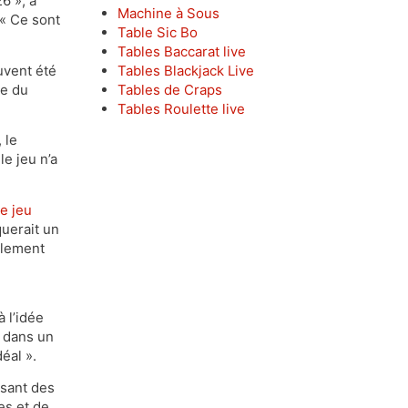
6 », a
Machine à Sous
 « Ce sont
Table Sic Bo
Tables Baccarat live
uvent été
Tables Blackjack Live
le du
Tables de Craps
Tables Roulette live
 le
e jeu n’a
le jeu
querait un
llement
 l’idée
 dans un
éal ».
isant des
es et de