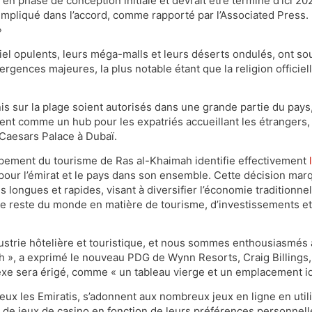
 phase de conception initiale et devrait être terminé d’ici 202
mpliqué dans l’accord, comme rapporté par l’Associated Press.
»
iel opulents, leurs méga-malls et leurs déserts ondulés, ont so
rgences majeures, la plus notable étant que la religion officiel
is sur la plage soient autorisés dans une grande partie du pays,
nt comme un hub pour les expatriés accueillant les étrangers, l
 Caesars Palace à Dubaï.
loppement du tourisme de Ras al-Khaimah identifie effectivement
l pour l’émirat et le pays dans son ensemble. Cette décision mar
 longues et rapides, visant à diversifier l’économie traditionne
t le reste du monde en matière de tourisme, d’investissements et
ustrie hôtelière et touristique, et nous sommes enthousiasmés à
 », a exprimé le nouveau PDG de Wynn Resorts, Craig Billings,
lexe sera érigé, comme « un tableau vierge et un emplacement id
reux les Emiratis, s’adonnent aux nombreux jeux en ligne en util
s de jeux de casino en fonction de leurs préférences personnell