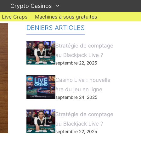
Crypto Casinos
Live Craps
Machines à sous gratuites
DENIERS ARTICLES
Stratégie de comptage
au Blackjack Live ?
septembre 22, 2025
Casino Live : nouvelle
ère du jeu en ligne
septembre 24, 2025
Stratégie de comptage
au Blackjack Live ?
septembre 22, 2025