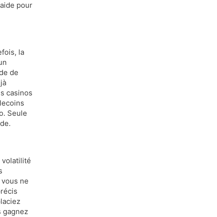
 aide pour
ois, la
un
ode de
jà
es casinos
blecoins
o. Seule
nde.
volatilité
s
, vous ne
précis
laciez
s gagnez