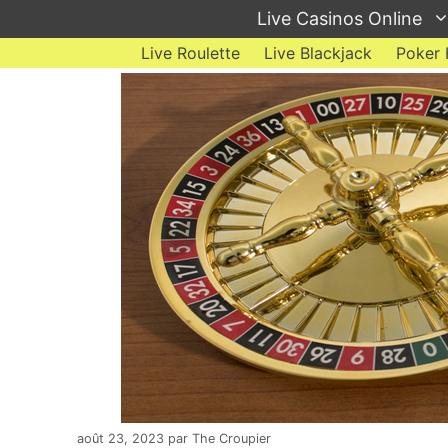
Aller
Live Casinos Online
au
contenu
Live Roulette
Live Blackjack
Poker 
août 23, 2023
par
The Croupier