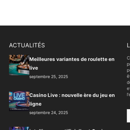
ACTUALITÉS
C
Meilleures variantes de roulette en
p
live
p
ê
septembre 25, 2025
d
e
l
Casino Live : nouvelle ère du jeu en
ligne
R
septembre 24, 2025