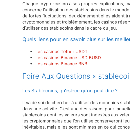
Chaque crypto-casino a ses propres explications, mais
concerne l’utilisation des stablecoins dans le monde 
de fortes fluctuations, deuxièmement elles aident à mi
cryptomonnaies et troisièmement, les casinos rése
d’utiliser des stablecoins dans le cadre du jeu.
Quels liens pour en savoir plus sur les meil
Les casinos Tether USDT
Les casinos Binance USD BUSD
Les casinos Binance BNB
Foire Aux Questions « stablecoi
Les Stablecoins, qu’est-ce qu’on peut dire ?
Il va de soi de chercher à utiliser des monnaies stab
dans une activité. C’est une des raisons pour laquel
stablecoins dont les valeurs sont indexées aux valeur
les cryptomonnaies que l’on utilise conserveront leur
inévitables, mais elles sont minimes en ce qui conc