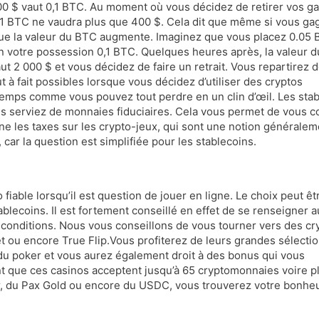
00 $ vaut 0,1 BTC. Au moment où vous décidez de retirer vos gai
 0,1 BTC ne vaudra plus que 400 $. Cela dit que même si vous g
 que la valeur du BTC augmente. Imaginez que vous placez 0.05 
n votre possession 0,1 BTC. Quelques heures après, la valeur 
t 2 000 $ et vous décidez de faire un retrait. Vous repartirez 
à fait possibles lorsque vous décidez d’utiliser des cryptos
temps comme vous pouvez tout perdre en un clin d’œil. Les stab
s serviez de monnaies fiduciaires. Cela vous permet de vous c
ne les taxes sur les crypto-jeux, qui sont une notion généralem
e, car la question est simplifiée pour les stablecoins.
fiable lorsqu’il est question de jouer en ligne. Le choix peut être
blecoins. Il est fortement conseillé en effet de se renseigner a
s conditions. Nous vous conseillons de vous tourner vers des cr
u encore True Flip.Vous profiterez de leurs grandes sélectio
du poker et vous aurez également droit à des bonus qui vous
 que ces casinos acceptent jusqu’à 65 cryptomonnaies voire p
r, du Pax Gold ou encore du USDC, vous trouverez votre bonheu