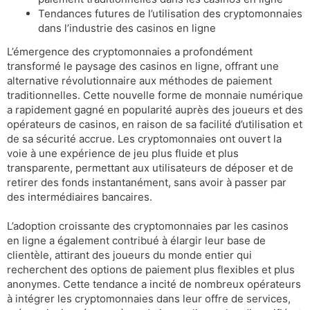
Tendances futures de l’utilisation des cryptomonnaies
dans l’industrie des casinos en ligne
L’émergence des cryptomonnaies a profondément
transformé le paysage des casinos en ligne, offrant une
alternative révolutionnaire aux méthodes de paiement
traditionnelles. Cette nouvelle forme de monnaie numérique
a rapidement gagné en popularité auprès des joueurs et des
opérateurs de casinos, en raison de sa facilité d’utilisation et
de sa sécurité accrue. Les cryptomonnaies ont ouvert la
voie à une expérience de jeu plus fluide et plus
transparente, permettant aux utilisateurs de déposer et de
retirer des fonds instantanément, sans avoir à passer par
des intermédiaires bancaires.
L’adoption croissante des cryptomonnaies par les casinos
en ligne a également contribué à élargir leur base de
clientèle, attirant des joueurs du monde entier qui
recherchent des options de paiement plus flexibles et plus
anonymes. Cette tendance a incité de nombreux opérateurs
à intégrer les cryptomonnaies dans leur offre de services,