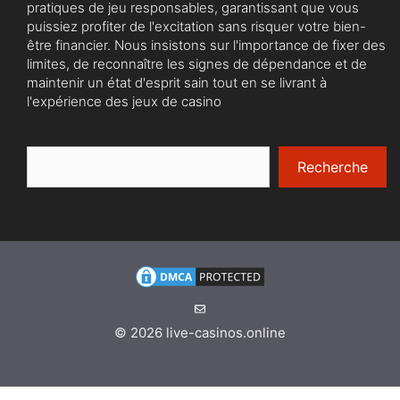
pratiques de jeu responsables, garantissant que vous
puissiez profiter de l'excitation sans risquer votre bien-
être financier. Nous insistons sur l'importance de fixer des
limites, de reconnaître les signes de dépendance et de
maintenir un état d'esprit sain tout en se livrant à
l'expérience des jeux de casino
Rechercher
Recherche
© 2026
live-casinos.online