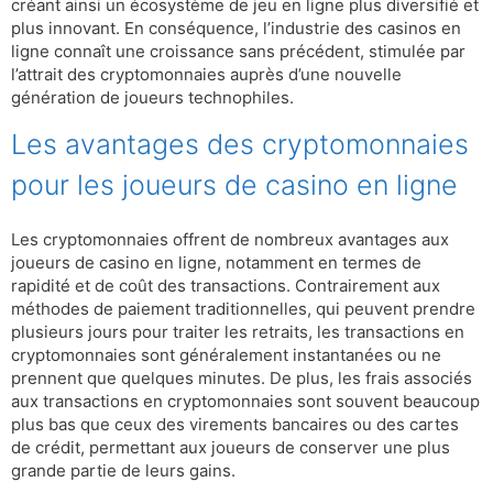
créant ainsi un écosystème de jeu en ligne plus diversifié et
plus innovant. En conséquence, l’industrie des casinos en
ligne connaît une croissance sans précédent, stimulée par
l’attrait des cryptomonnaies auprès d’une nouvelle
génération de joueurs technophiles.
Les avantages des cryptomonnaies
pour les joueurs de casino en ligne
Les cryptomonnaies offrent de nombreux avantages aux
joueurs de casino en ligne, notamment en termes de
rapidité et de coût des transactions. Contrairement aux
méthodes de paiement traditionnelles, qui peuvent prendre
plusieurs jours pour traiter les retraits, les transactions en
cryptomonnaies sont généralement instantanées ou ne
prennent que quelques minutes. De plus, les frais associés
aux transactions en cryptomonnaies sont souvent beaucoup
plus bas que ceux des virements bancaires ou des cartes
de crédit, permettant aux joueurs de conserver une plus
grande partie de leurs gains.