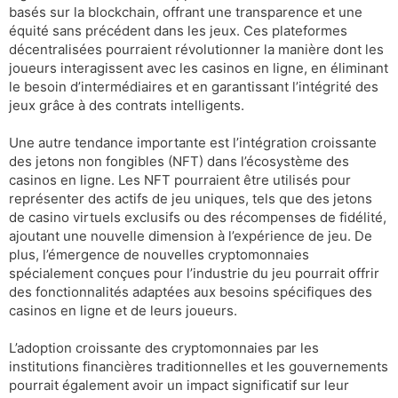
basés sur la blockchain, offrant une transparence et une
équité sans précédent dans les jeux. Ces plateformes
décentralisées pourraient révolutionner la manière dont les
joueurs interagissent avec les casinos en ligne, en éliminant
le besoin d’intermédiaires et en garantissant l’intégrité des
jeux grâce à des contrats intelligents.
Une autre tendance importante est l’intégration croissante
des jetons non fongibles (NFT) dans l’écosystème des
casinos en ligne. Les NFT pourraient être utilisés pour
représenter des actifs de jeu uniques, tels que des jetons
de casino virtuels exclusifs ou des récompenses de fidélité,
ajoutant une nouvelle dimension à l’expérience de jeu. De
plus, l’émergence de nouvelles cryptomonnaies
spécialement conçues pour l’industrie du jeu pourrait offrir
des fonctionnalités adaptées aux besoins spécifiques des
casinos en ligne et de leurs joueurs.
L’adoption croissante des cryptomonnaies par les
institutions financières traditionnelles et les gouvernements
pourrait également avoir un impact significatif sur leur