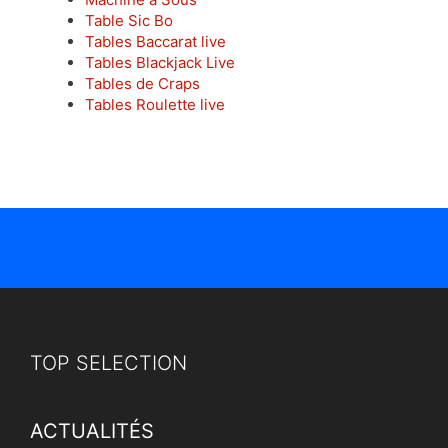
Table Sic Bo
Tables Baccarat live
Tables Blackjack Live
Tables de Craps
Tables Roulette live
TOP SELECTION
ACTUALITÉS