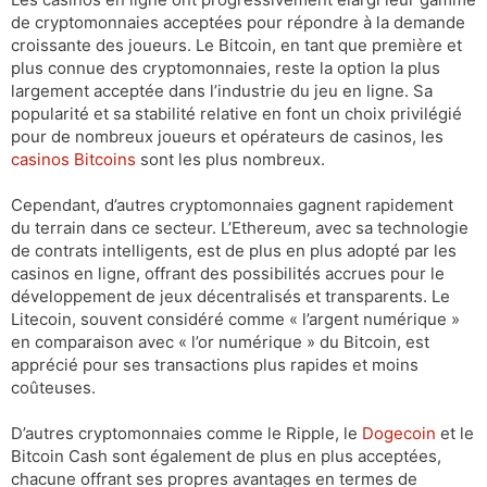
de cryptomonnaies acceptées pour répondre à la demande
croissante des joueurs. Le Bitcoin, en tant que première et
plus connue des cryptomonnaies, reste la option la plus
largement acceptée dans l’industrie du jeu en ligne. Sa
popularité et sa stabilité relative en font un choix privilégié
pour de nombreux joueurs et opérateurs de casinos, les
casinos Bitcoins
sont les plus nombreux.
Cependant, d’autres cryptomonnaies gagnent rapidement
du terrain dans ce secteur. L’Ethereum, avec sa technologie
de contrats intelligents, est de plus en plus adopté par les
casinos en ligne, offrant des possibilités accrues pour le
développement de jeux décentralisés et transparents. Le
Litecoin, souvent considéré comme « l’argent numérique »
en comparaison avec « l’or numérique » du Bitcoin, est
apprécié pour ses transactions plus rapides et moins
coûteuses.
D’autres cryptomonnaies comme le Ripple, le
Dogecoin
et le
Bitcoin Cash sont également de plus en plus acceptées,
chacune offrant ses propres avantages en termes de