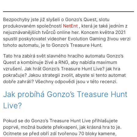
Bezpochyby jste již slyšeli o Gonzo’s Quest, slotu
produkovaném společností
NetEnt
, která je také jedním z
nejuznávanějších tvůrců online her. Koncem května 2021
spustil poskytovatel videoher Evolution Gaming živou verzi
tohoto automatu, je to Gonzo’s Treasure Hunt.
Tato hra zabírá svět slavného hracího automatu Gonzo’s
Quest a kombinuje živé a RNG, aby nabídla maximum
vzrušení. Jak hrát Gonzo’s Treasure Hunt Live? jak hra
pokračuje? Jakou strategii zvolit, abyste si tento automat
dobře zahráli? Všechny odpovědi jsou v této recenzi.
Jak probíhá Gonzo’s Treasure Hunt
Live?
Pokud se do Gonzo’s Treasure Hunt Live přihlašujete
poprvé, možná budete překvapeni, jak krásná hra to je.
Ocitnete se před obří zdí tvořenou 70 bloky kamene,