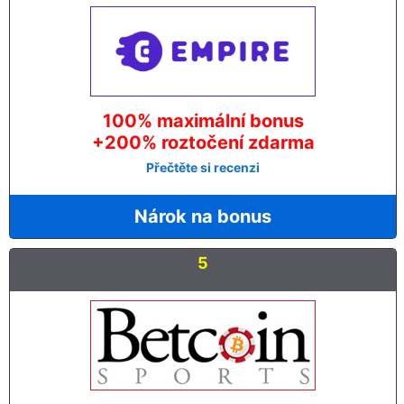
100% maximální bonus
+200% roztočení zdarma
Přečtěte si recenzi
Nárok na bonus
5