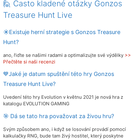
🙋 Často kladené otázky Gonzos
Treasure Hunt Live
☀️Existuje herní strategie s Gonzos Treasure
Hunt?
ano, řiďte se našimi radami a optimalizujte své výdělky
>>
Přečtěte si naši recenzi
💙Jaké je datum spuštění této hry Gonzos
Treasure Hunt Live?
Uvedení této hry Evolution v květnu 2021 je nová hra z
katalogu EVOLUTION GAMING
🎯 Dá se tato hra považovat za živou hru?
Svým způsobem ano, i když se losování provádí pomocí
kalkulačky RNG, bude tam živý hostitel, který poskytne