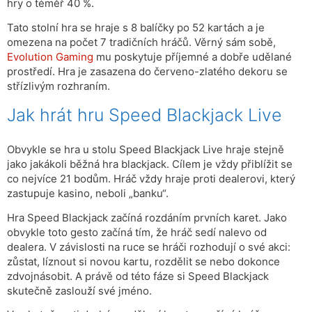
hry o téměř 40 %.
Tato stolní hra se hraje s 8 balíčky po 52 kartách a je
omezena na počet 7 tradičních hráčů. Věrný sám sobě,
Evolution Gaming
mu poskytuje příjemné a dobře udělané
prostředí. Hra je zasazena do červeno-zlatého dekoru se
střízlivým rozhraním.
Jak hrát hru Speed Blackjack Live
Obvykle se hra u stolu Speed Blackjack Live hraje stejně
jako jakákoli běžná hra blackjack. Cílem je vždy přiblížit se
co nejvíce 21 bodům. Hráč vždy hraje proti dealerovi, který
zastupuje kasino, neboli „banku“.
Hra Speed Blackjack začíná rozdáním prvních karet. Jako
obvykle toto gesto začíná tím, že hráč sedí nalevo od
dealera. V závislosti na ruce se hráči rozhodují o své akci:
zůstat, líznout si novou kartu, rozdělit se nebo dokonce
zdvojnásobit. A právě od této fáze si Speed Blackjack
skutečně zaslouží své jméno.