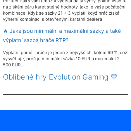
Perfect Pairs vám umožní vydělat další výhry, pokud vsadíte
na získání páru karet stejné hodnoty, jako je vaše počáteční
kombinace. Když se sázky 21 + 3 vyplatí, když hráč získá
výherní kombinaci s otevřenými kartami dealera
🔥 Jaké jsou minimální a maximální sázky a také
výplatní sazba hráče RTP?
Výplatní poměr hráče je jeden z nejvyšších, kolem 99 %, což
vysvětluje, proč je minimální sázka 10 EUR a maximální 2
500 EUR.
Oblíbené hry Evolution Gaming 💙