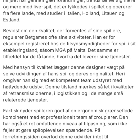
miljøet har gennemgået forandringer, trends læner sig mere
og mere mod live-spil, det er lykkedes i spillet og opererer
fra flere lande, med studier i Italien, Holland, Litauen og
Estland.
Bevidst om den kvalitet, der forventes af sine spillere,
regulerer Betgames ofte sine aktiviteter. Han er for
eksempel registreret hos de tilsynsmyndigheder for spil i sit
etableringsland, såsom MGA på Malta. Det samme er
tilfældet for de få lande, hvorfra det leverer sine tjenester.
Med hensyn til kvalitet lægger denne designer vægt på
selve udviklingen af hans spil og deres originalitet. Heri
omgiver han sig med et kompetent team udstyret med
højtydende udstyr. Denne tilstand mærkes så let i kvaliteten
af retransmissionerne, i logistikken og i de mange små
relaterede tjenester.
Faktisk nyder spilleren godt af en ergonomisk grænseflade
kombineret med et professionelt team af croupierer. Den
har også et ret omfattende niveau af tilpasning, som ikke
fejler at gøre spiloplevelsen spændende. På
forretningssiden overlod denne udvikler intet til