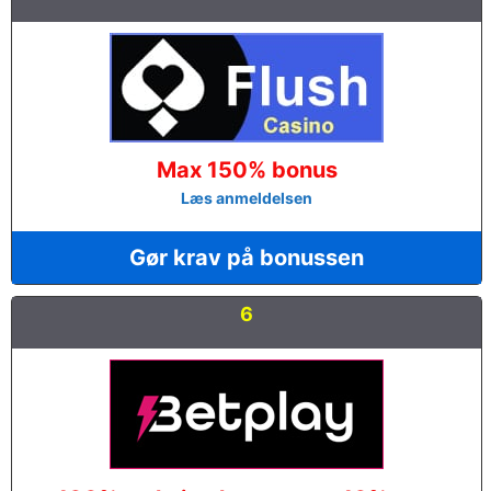
Max 150% bonus
Læs anmeldelsen
Gør krav på bonussen
6