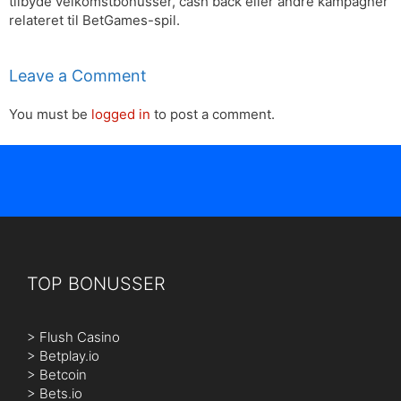
tilbyde velkomstbonusser, cash back eller andre kampagner
relateret til BetGames-spil.
Leave a Comment
You must be
logged in
to post a comment.
TOP BONUSSER
>
Flush Casino
>
Betplay.io
>
Betcoin
>
Bets.io