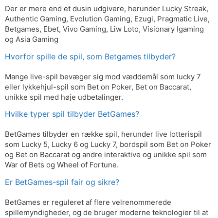
Der er mere end et dusin udgivere, herunder Lucky Streak,
Authentic Gaming, Evolution Gaming, Ezugi, Pragmatic Live,
Betgames, Ebet, Vivo Gaming, Liw Loto, Visionary Igaming
og Asia Gaming
Hvorfor spille de spil, som Betgames tilbyder?
Mange live-spil bevæger sig mod væddemål som lucky 7
eller lykkehjul-spil som Bet on Poker, Bet on Baccarat,
unikke spil med høje udbetalinger.
Hvilke typer spil tilbyder BetGames?
BetGames tilbyder en række spil, herunder live lotterispil
som Lucky 5, Lucky 6 og Lucky 7, bordspil som Bet on Poker
og Bet on Baccarat og andre interaktive og unikke spil som
War of Bets og Wheel of Fortune.
Er BetGames-spil fair og sikre?
BetGames er reguleret af flere velrenommerede
spillemyndigheder, og de bruger moderne teknologier til at