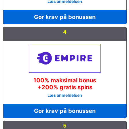
Læs anmeldelsen
Gør krav på bonussen
4
100% maksimal bonus
+200% gratis spins
Læs anmeldelsen
Gør krav på bonussen
5