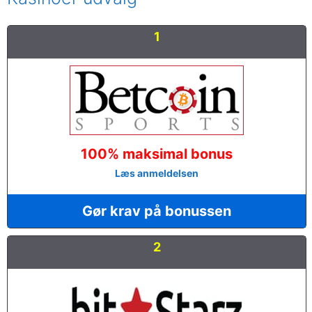
1
100% maksimal bonus
Læs anmeldelsen
Gør krav på bonussen
2