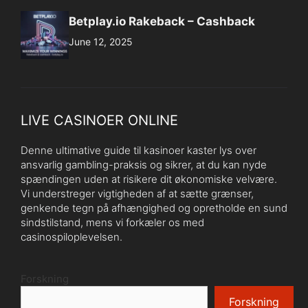
Betplay.io Rakeback – Cashback
June 12, 2025
LIVE CASINOER ONLINE
Denne ultimative guide til kasinoer kaster lys over
ansvarlig gambling-praksis og sikrer, at du kan nyde
spændingen uden at risikere dit økonomiske velvære.
Vi understreger vigtigheden af ​​at sætte grænser,
genkende tegn på afhængighed og opretholde en sund
sindstilstand, mens vi forkæler os med
casinospiloplevelsen.
Forskning
Forskning