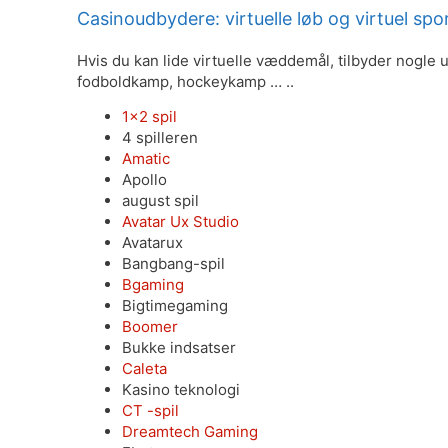
Casinoudbydere: virtuelle løb og virtuel spo
Hvis du kan lide virtuelle væddemål, tilbyder nogle 
fodboldkamp, hockeykamp … ..
1×2 spil
4 spilleren
Amatic
Apollo
august spil
Avatar Ux Studio
Avatarux
Bangbang-spil
Bgaming
Bigtimegaming
Boomer
Bukke indsatser
Caleta
Kasino teknologi
CT -spil
Dreamtech Gaming