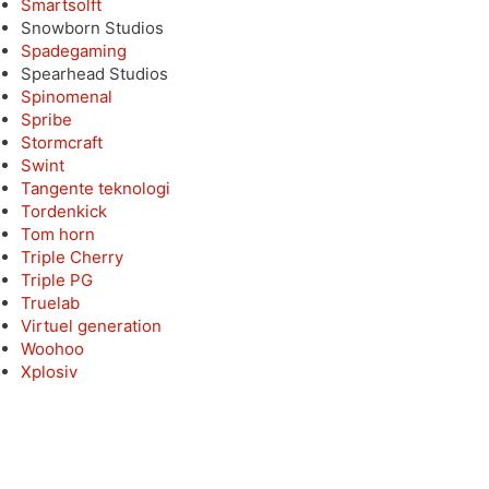
Smartsolft
Snowborn Studios
Spadegaming
Spearhead Studios
Spinomenal
Spribe
Stormcraft
Swint
Tangente teknologi
Tordenkick
Tom horn
Triple Cherry
Triple PG
Truelab
Virtuel generation
Woohoo
Xplosiv