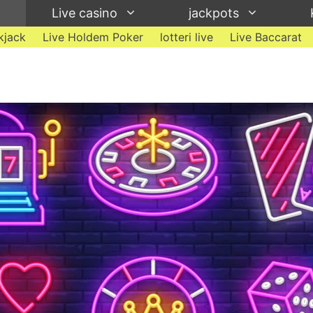
Live casino
jackpots
kjack
Live Holdem Poker
lotteri live
Live Baccarat