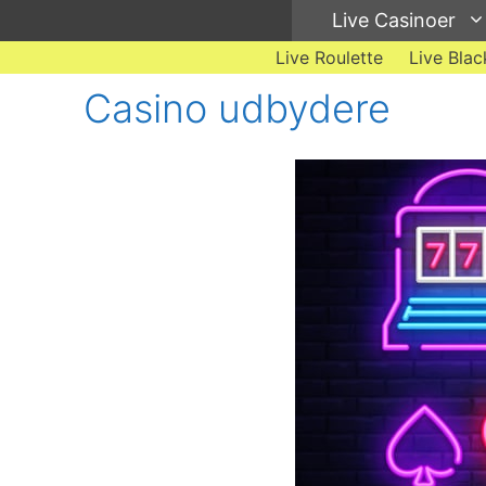
Skip
Live Casinoer
to
content
Live Roulette
Live Blac
Casino udbydere