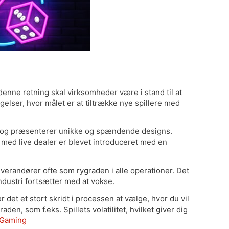
enne retning skal virksomheder være i stand til at
elser, hvor målet er at tiltrække nye spillere med
oner og præsenterer unikke og spændende designs.
 med live dealer er blevet introduceret med en
everandører ofte som rygraden i alle operationer. Det
industri fortsætter med at vokse.
r det et stort skridt i processen at vælge, hvor du vil
den, som f.eks. Spillets volatilitet, hvilket giver dig
 Gaming