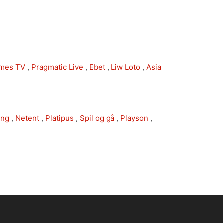
mes TV
,
Pragmatic Live
,
Ebet
,
Liw Loto
,
Asia
ing
,
Netent
,
Platipus
,
Spil og gå
,
Playson
,