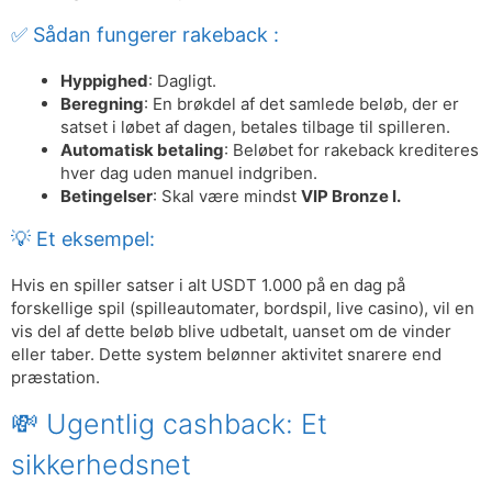
✅ Sådan fungerer rakeback :
Hyppighed
: Dagligt.
Beregning
: En brøkdel af det samlede beløb, der er
satset i løbet af dagen, betales tilbage til spilleren.
Automatisk betaling
: Beløbet for rakeback krediteres
hver dag uden manuel indgriben.
Betingelser
: Skal være mindst
VIP Bronze I.
💡 Et eksempel:
Hvis en spiller satser i alt USDT 1.000 på en dag på
forskellige spil (spilleautomater, bordspil, live casino), vil en
vis del af dette beløb blive udbetalt, uanset om de vinder
eller taber. Dette system belønner aktivitet snarere end
præstation.
💸 Ugentlig cashback: Et
sikkerhedsnet