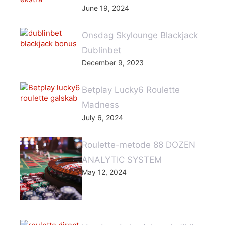
June 19, 2024
Onsdag Skylounge Blackjack
Dublinbet
December 9, 2023
Betplay Lucky6 Roulette
Madness
July 6, 2024
Roulette-metode 88 DOZEN
ANALYTIC SYSTEM
May 12, 2024