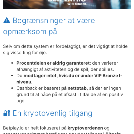
⚠️ Begrænsninger at være
opmærksom på
Selv om dette system er fordelagtigt, er det vigtigt at holde
sig visse ting for øje:
Procentdelen er aldrig garanteret
: den varierer
afhængigt af aktiviteten og de spil, der spilles.
Du
modtager intet, hvis du er under VIP Bronze I-
niveau
.
Cashback er baseret
på nettotab
, så der er ingen
grund til at håbe på et afkast i tilfælde af en positiv
uge.
🔐 En kryptovenlig tilgang
Betplay.io er helt fokuseret på
kryptoverdenen
og