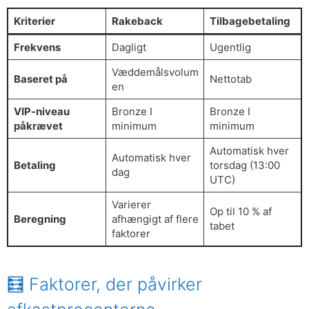
Kriterier
Rakeback
Tilbagebetaling
Frekvens
Dagligt
Ugentlig
Væddemålsvolum
Baseret på
Nettotab
en
VIP-niveau
Bronze I
Bronze I
påkrævet
minimum
minimum
Automatisk hver
Automatisk hver
Betaling
torsdag (13:00
dag
UTC)
Varierer
Op til 10 % af
Beregning
afhængigt af flere
tabet
faktorer
🧮 Faktorer, der påvirker