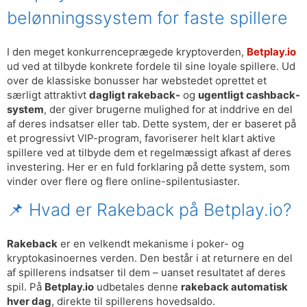
belønningssystem for faste spillere
I den meget konkurrenceprægede kryptoverden,
Betplay.io
ud ved at tilbyde konkrete fordele til sine loyale spillere. Ud
over de klassiske bonusser har webstedet oprettet et
særligt attraktivt
dagligt rakeback-
og
ugentligt cashback-
system
, der giver brugerne mulighed for at inddrive en del
af deres indsatser eller tab. Dette system, der er baseret på
et progressivt VIP-program, favoriserer helt klart aktive
spillere ved at tilbyde dem et regelmæssigt afkast af deres
investering. Her er en fuld forklaring på dette system, som
vinder over flere og flere online-spilentusiaster.
📌 Hvad er Rakeback på Betplay.io?
Rakeback
er en velkendt mekanisme i poker- og
kryptokasinoernes verden. Den består i at returnere en del
af spillerens indsatser til dem – uanset resultatet af deres
spil. På
Betplay.io
udbetales denne
rakeback automatisk
hver dag
, direkte til spillerens hovedsaldo.