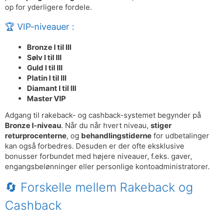
op for yderligere fordele.
🏆 VIP-niveauer :
Bronze I til III
Sølv I til III
Guld I til III
Platin I til III
Diamant I til III
Master VIP
Adgang til rakeback- og cashback-systemet begynder på
Bronze I-niveau
. Når du når hvert niveau,
stiger
returprocenterne
, og
behandlingstiderne
for udbetalinger
kan også forbedres. Desuden er der ofte eksklusive
bonusser forbundet med højere niveauer, f.eks. gaver,
engangsbelønninger eller personlige kontoadministratorer.
🔄 Forskelle mellem Rakeback og
Cashback