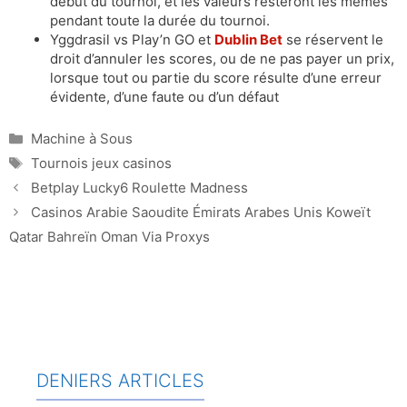
début du tournoi, et les valeurs resteront les mêmes
pendant toute la durée du tournoi.
Yggdrasil vs Play’n GO et
Dublin Bet
se réservent le
droit d’annuler les scores, ou de ne pas payer un prix,
lorsque tout ou partie du score résulte d’une erreur
évidente, d’une faute ou d’un défaut
Catégories
Machine à Sous
Étiquettes
Tournois jeux casinos
Betplay Lucky6 Roulette Madness
Casinos Arabie Saoudite Émirats Arabes Unis Koweït
Qatar Bahreïn Oman Via Proxys
DENIERS ARTICLES