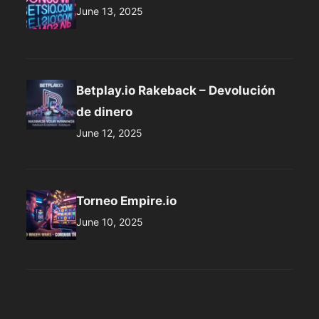
June 13, 2025
Betplay.io Rakeback – Devolución
de dinero
June 12, 2025
Torneo Empire.io
June 10, 2025