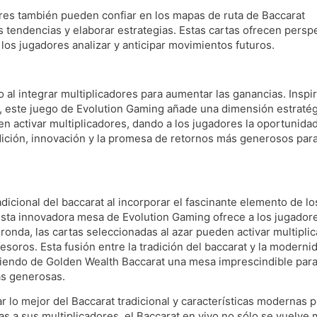
res también pueden confiar en los mapas de ruta de Baccarat
 tendencias y elaborar estrategias. Estas cartas ofrecen persp
los jugadores analizar y anticipar movimientos futuros.
o al integrar multiplicadores para aumentar las ganancias. Inspi
e, este juego de Evolution Gaming añade una dimensión estratég
en activar multiplicadores, dando a los jugadores la oportunida
adición, innovación y la promesa de retornos más generosos par
dicional del baccarat al incorporar el fascinante elemento de lo
esta innovadora mesa de Evolution Gaming ofrece a los jugadore
onda, las cartas seleccionadas al azar pueden activar multipli
soros. Esta fusión entre la tradición del baccarat y la moderni
aciendo de Golden Wealth Baccarat una mesa imprescindible para
as generosas.
 lo mejor del Baccarat tradicional y características modernas p
s a sus multiplicadores, el Baccarat en vivo no sólo se vuelve