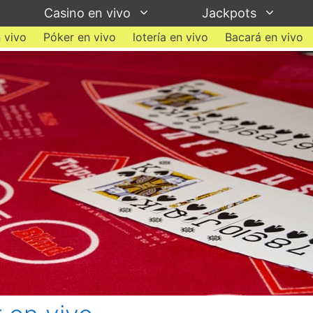
Casino en vivo
Jackpots
 vivo
Póker en vivo
lotería en vivo
Bacará en vivo