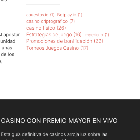
apuestas.io
(1)
Betplay.io
(1)
casino criptográfico
(7)
casino físico
(26)
Estrategias de juego
(16)
l apostar
imperio.io
(1)
Promociones de bonificación
(22)
tunidad
o unas
Torneos Juegos Casino
(17)
 de los
s,
CASINO CON PREMIO MAYOR EN VIVO
Esta guía definitiva de casinos arroja luz sobre las