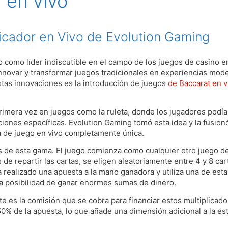
 en vivo
icador en Vivo de Evolution Gaming
 como líder indiscutible en el campo de los juegos de casino en
nnovar y transformar juegos tradicionales en experiencias mod
stas innovaciones es la introducción de juegos
de Baccarat en v
rimera vez en juegos como la ruleta, donde los jugadores podí
iones específicas. Evolution Gaming tomó esta idea y la fusion
a de juego en vivo completamente única.
s de esta gama. El juego comienza como cualquier otro juego d
s de repartir las cartas, se eligen aleatoriamente entre 4 y 8 car
a realizado una apuesta a la mano ganadora y utiliza una de esta
 la posibilidad de ganar enormes sumas de dinero.
 es la comisión que se cobra para financiar estos multiplicado
0% de la apuesta, lo que añade una dimensión adicional a la est