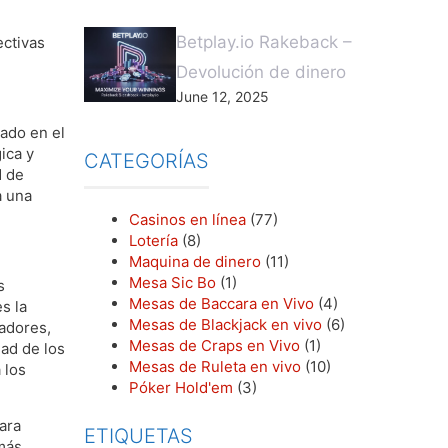
Betplay.io Rakeback –
ectivas
Devolución de dinero
June 12, 2025
rado en el
ica y
CATEGORÍAS
d de
a una
Casinos en línea
(77)
Lotería
(8)
Maquina de dinero
(11)
Mesa Sic Bo
(1)
s
Mesas de Baccara en Vivo
(4)
s la
Mesas de Blackjack en vivo
(6)
cadores,
Mesas de Craps en Vivo
(1)
dad de los
Mesas de Ruleta en vivo
(10)
 los
Póker Hold'em
(3)
ara
ETIQUETAS
 más