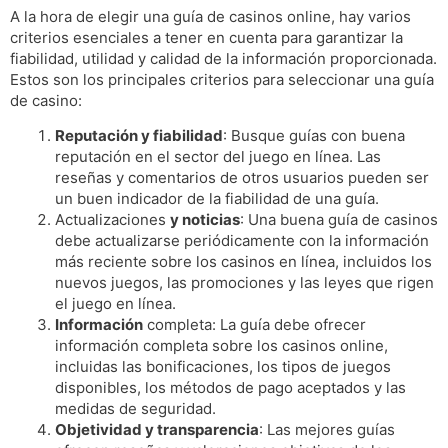
A la hora de elegir una guía de casinos online, hay varios
criterios esenciales a tener en cuenta para garantizar la
fiabilidad, utilidad y calidad de la información proporcionada.
Estos son los principales criterios para seleccionar una guía
de casino:
Reputación y fiabilidad
: Busque guías con buena
reputación en el sector del juego en línea. Las
reseñas y comentarios de otros usuarios pueden ser
un buen indicador de la fiabilidad de una guía.
Actualizaciones
y noticias
: Una buena guía de casinos
debe actualizarse periódicamente con la información
más reciente sobre los casinos en línea, incluidos los
nuevos juegos, las promociones y las leyes que rigen
el juego en línea.
Información
completa: La guía debe ofrecer
información completa sobre los casinos online,
incluidas las bonificaciones, los tipos de juegos
disponibles, los métodos de pago aceptados y las
medidas de seguridad.
Objetividad y transparencia
: Las mejores guías