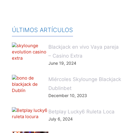
ÚLTIMOS ARTÍCULOS
Blackjack en vivo Vaya pareja
– Casino Extra
June 19, 2024
Miércoles Skylounge Blackjack
Dublinbet
December 10, 2023
Betplay Lucky6 Ruleta Loca
July 6, 2024