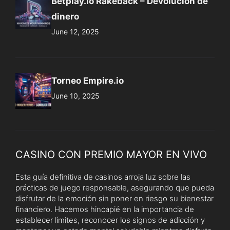
Betplay.io Rakeback – Devolución de
dinero
June 12, 2025
Torneo Empire.io
June 10, 2025
CASINO CON PREMIO MAYOR EN VIVO
Esta guía definitiva de casinos arroja luz sobre las
prácticas de juego responsable, asegurando que pueda
disfrutar de la emoción sin poner en riesgo su bienestar
financiero. Hacemos hincapié en la importancia de
establecer límites, reconocer los signos de adicción y