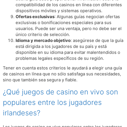
compatibilidad de los casinos en línea con diferentes
dispositivos móviles y sistemas operativos.
Ofertas exclusivas
: Algunas guías negocian ofertas
exclusivas o bonificaciones especiales para sus
usuarios. Puede ser una ventaja, pero no debe ser el
único criterio de selección.
Idioma y mercado objetivo
: asegúrese de que la guía
está dirigida a los jugadores de su país y está
disponible en su idioma para evitar malentendidos o
problemas legales específicos de su región.
Tener en cuenta estos criterios le ayudará a elegir una guía
de casinos en línea que no sólo satisfaga sus necesidades,
sino que también sea segura y fiable.
¿Qué juegos de casino en vivo son
populares entre los jugadores
irlandeses?
Los juegos de casino en vivo populares entre los jugadores