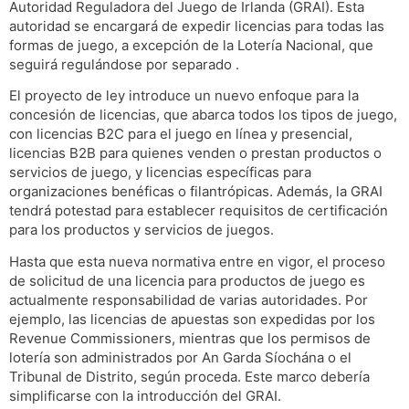
Autoridad Reguladora del Juego de Irlanda (GRAI). Esta
autoridad se encargará de expedir licencias para todas las
formas de juego, a excepción de la Lotería Nacional, que
seguirá regulándose por separado
.
El proyecto de ley introduce un nuevo enfoque para la
concesión de licencias, que abarca todos los tipos de juego,
con licencias B2C para el juego en línea y presencial,
licencias B2B para quienes venden o prestan productos o
servicios de juego, y licencias específicas para
organizaciones benéficas o filantrópicas. Además, la GRAI
tendrá potestad para establecer requisitos de certificación
para los productos y servicios de juegos
.
Hasta que esta nueva normativa entre en vigor, el proceso
de solicitud de una licencia para productos de juego es
actualmente responsabilidad de varias autoridades. Por
ejemplo, las licencias de apuestas son expedidas por los
Revenue Commissioners, mientras que los permisos de
lotería son administrados por An Garda Síochána o el
Tribunal de Distrito, según proceda. Este marco debería
simplificarse con la introducción del GRAI
.