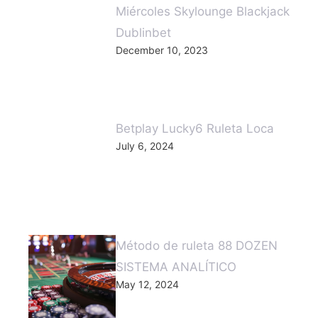
Miércoles Skylounge Blackjack
Dublinbet
December 10, 2023
Betplay Lucky6 Ruleta Loca
July 6, 2024
Método de ruleta 88 DOZEN
SISTEMA ANALÍTICO
May 12, 2024