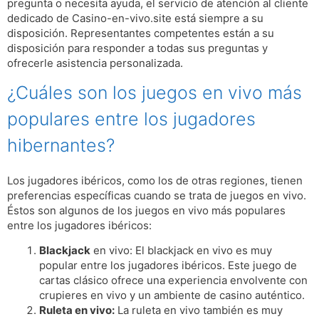
pregunta o necesita ayuda, el servicio de atención al cliente
dedicado de Casino-en-vivo.site está siempre a su
disposición. Representantes competentes están a su
disposición para responder a todas sus preguntas y
ofrecerle asistencia personalizada.
¿Cuáles son los juegos en vivo más
populares entre los jugadores
hibernantes?
Los jugadores ibéricos, como los de otras regiones, tienen
preferencias específicas cuando se trata de juegos en vivo.
Éstos son algunos de los juegos en vivo más populares
entre los jugadores ibéricos:
Blackjack
en vivo: El blackjack en vivo es muy
popular entre los jugadores ibéricos. Este juego de
cartas clásico ofrece una experiencia envolvente con
crupieres en vivo y un ambiente de casino auténtico.
Ruleta en vivo:
La ruleta en vivo también es muy