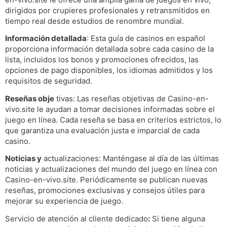
dirigidos por crupieres profesionales y retransmitidos en
tiempo real desde estudios de renombre mundial.
Información detallada
: Esta guía de casinos en español
proporciona información detallada sobre cada casino de la
lista, incluidos los bonos y promociones ofrecidos, las
opciones de pago disponibles, los idiomas admitidos y los
requisitos de seguridad.
Reseñas obje
tivas: Las reseñas objetivas de Casino-en-
vivo.site le ayudan a tomar decisiones informadas sobre el
juego en línea. Cada reseña se basa en criterios estrictos, lo
que garantiza una evaluación justa e imparcial de cada
casino.
Noticias y
actualizaciones: Manténgase al día de las últimas
noticias y actualizaciones del mundo del juego en línea con
Casino-en-vivo.site. Periódicamente se publican nuevas
reseñas, promociones exclusivas y consejos útiles para
mejorar su experiencia de juego.
Servicio de atención al cliente dedicado
:
Si tiene alguna