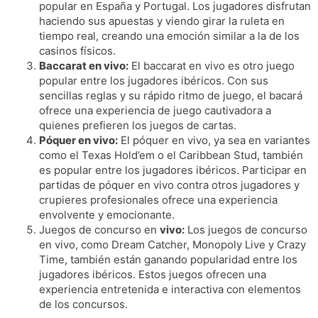
popular en España y Portugal. Los jugadores disfrutan
haciendo sus apuestas y viendo girar la ruleta en
tiempo real, creando una emoción similar a la de los
casinos físicos.
Baccarat en vivo:
El baccarat en vivo es otro juego
popular entre los jugadores ibéricos. Con sus
sencillas reglas y su rápido ritmo de juego, el bacará
ofrece una experiencia de juego cautivadora a
quienes prefieren los juegos de cartas.
Póquer en vivo:
El póquer en vivo, ya sea en variantes
como el Texas Hold’em o el Caribbean Stud, también
es popular entre los jugadores ibéricos. Participar en
partidas de póquer en vivo contra otros jugadores y
crupieres profesionales ofrece una experiencia
envolvente y emocionante.
Juegos de concurso en
vivo:
Los juegos de concurso
en vivo, como Dream Catcher, Monopoly Live y Crazy
Time, también están ganando popularidad entre los
jugadores ibéricos. Estos juegos ofrecen una
experiencia entretenida e interactiva con elementos
de los concursos.