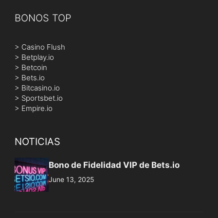
BONOS TOP
>
Casino Flush
>
Betplay.io
>
Betcoin
>
Bets.io
>
Bitcasino.io
>
Sportsbet.io
>
Empire.io
NOTICIAS
Bono de Fidelidad VIP de Bets.io
June 13, 2025