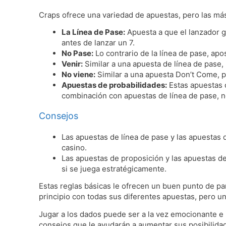
Craps ofrece una variedad de apuestas, pero las má
La Línea de Pase:
Apuesta a que el lanzador g
antes de lanzar un 7.
No Pase:
Lo contrario de la línea de pase, apo
Venir:
Similar a una apuesta de línea de pase,
No viene:
Similar a una apuesta Don’t Come, p
Apuestas de probabilidades:
Estas apuestas o
combinación con apuestas de línea de pase, n
Consejos
Las apuestas de línea de pase y las apuestas 
casino.
Las apuestas de proposición y las apuestas de
si se juega estratégicamente.
Estas reglas básicas le ofrecen un buen punto de pa
principio con todas sus diferentes apuestas, pero u
Jugar a los dados puede ser a la vez emocionante e 
consejos que le ayudarán a aumentar sus posibilida