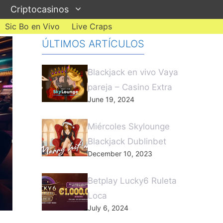
Criptocasinos
Sic Bo en Vivo
Live Craps
ÚLTIMOS ARTÍCULOS
Blackjack en vivo Vaya
pareja – Casino Extra
June 19, 2024
Miércoles Skylounge
Blackjack Dublinbet
December 10, 2023
Betplay Lucky6 Ruleta
Loca
July 6, 2024