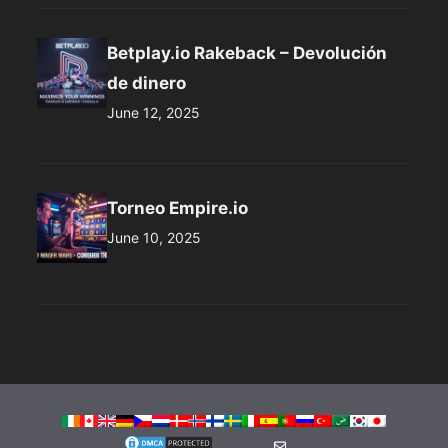
Betplay.io Rakeback – Devolución
de dinero
June 12, 2025
Torneo Empire.io
June 10, 2025