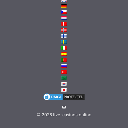
© 2026
live-casinos.online