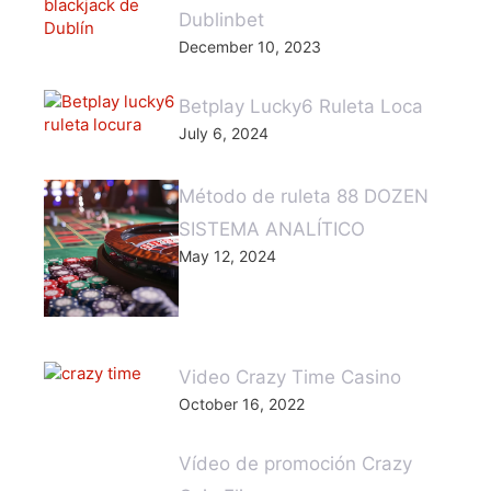
Dublinbet
December 10, 2023
Betplay Lucky6 Ruleta Loca
July 6, 2024
Método de ruleta 88 DOZEN
SISTEMA ANALÍTICO
May 12, 2024
Video Crazy Time Casino
October 16, 2022
Vídeo de promoción Crazy