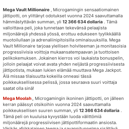
Mega Vault Millionaire
, Microgamingin sensaatiomainen
jättipotti, on ylittänyt odotukset vuonna 2024 saavuttamalla
hämmästyttävän summan, yli
12 366 634 dollaria
. Tämä
valloittava peli, joka tunnetaan tekevänsä pelaajista
miljonäärejä yhdessä yössä, erottuu edukseen tyylikkäällä
muotoilullaan ja adrenaliinipitoisilla ominaisuuksilla. Mega
Vault Millionaire tarjoaa ylellisen holviteeman ja monitasoisia
progressiivisia voittoja mukaansatempaavan ja tuottoisen
pelikokemuksen. Jokainen kierros voi laukaista bonuspelin,
jolloin pelaajat voivat avata yhden neljästä progressiivisesta
jättipotista, mukaan lukien elämää muuttava Mega Jackpot.
Älä missaa tilaisuutta kokeilla onneasi tässä
poikkeuksellisessa pelissä, jossa seuraava suuri voittaja
saatat olla sinä!
Mega Moolah
,
Microgamingin ikoninen jättipotti, on jälleen
kerran päässyt otsikoihin vuonna 2024 saavuttamalla
poikkeuksellisen suuren summan, yli
12 366 634 dollaria
.
Tämä peli on kuuluisa kyvystään luoda välittömiä
miljonäärejä progressiivisen jättipottiformaatin ansiosta.
Värikäs afrikkalainen teema ja savannitunnelma sisältävä