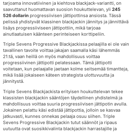
tarjoama innovatiivinen ja kiehtova blackjack-variantti, on
saavuttanut huomattavan suosion houkuttelevan, yli
245
526 dollarin
progressiivisen jättipottinsa ansiosta. Tässä
pelissä yhdistyvät klassinen blackjackin jännitys ja jännittävä
lisäys progressiiviseen jättipottiin, mikä tarjoaa
ainutlaatuisen käänteen perinteiseen korttipeliin.
Triple Sevens Progressive Blackjackissa pelaajilla ei ole vain
tavallinen tavoite voittaa jakajan saamalla käsi lähemmäs
21:tä, vaan heillä on myös mahdollisuus voittaa
progressiivinen jättipotti pelatessaan. Tämä jättipotti
voitetaan, kun pelaajalle jaetaan kolme seitsemää timantteja,
mikä lisää jokaiseen käteen strategista ulottuvuutta ja
jännitystä.
Triple Sevens Blackjackista erityisen houkuttelevan tekee
klassisten blackjackin sääntöjen täydellinen yhdistelmä ja
mahdollisuus voittaa suuria progressiivisen jättipotin avulla.
Jokainen pelattu käsi edistää jättipottia, jolloin se kasvaa
jatkuvasti, kunnes onnekas pelaaja osuu siihen. Triple
Sevens Progressive Blackjackin tutut säännöt ja ripaus
uutuutta ovat suosikkivalinta blackjackin harrastajille ja