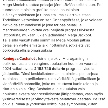
Mega Moolah upottaa pelaajat jännittävään seikkailuun. Peli
tunnetaan eloisista grafiikoistaan, hauskoista
eläinsymboleistaan ​​ja runsaista ilmaiskierroksistaan.
Todellinen vetovoima on sen Onnenpyörässä, joka voidaan
aktivoida satunnaisesti ja joka tarjoaa pelaajille
mahdollisuuden voittaa yksi neljästä progressiivisesta
jättipotista, mukaan lukien jättimäinen Mega Jackpot.
Tällaisilla vaikuttavilla summilla Mega Moolah jatkaa
pelaajien viettelemistä ja kiihottamista, jotka etsivät
poikkeuksellisia omaisuuksia
Kuningas Cashalot
, toinen jalokivi Microgamingin
pelikruunussa, on vanginnut pelaajien huomion vuonna
2024 vaikuttavalla
2 158 746 dollarin
progressiivisella
jättipotilla. Tämä keskiaikateeman inspiroima peli tarjoaa
kuninkaallisen pelikokemuksen värikkäillä grafiikoillaan ja
viehättävillä hahmoilla, jotka muistuttavat kuninkaiden ja
ritarien aikoja. King Cashalot ei ole kuuluisa vain
houkuttelevasta progressiivisesta jättipotistaan, vaan myös
yksinkertaisesta ja viihdyttävästä pelattavuudestaan. Pelissä
on viisi rullaa ja yhdeksän voittolinjaa symboleilla, kuten