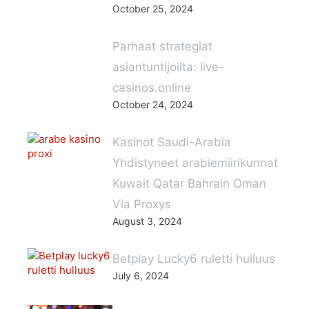
October 25, 2024
Parhaat strategiat
asiantuntijoilta: live-
casinos.online
October 24, 2024
Kasinot Saudi-Arabia
Yhdistyneet arabiemiirikunnat
Kuwait Qatar Bahrain Oman
Via Proxys
August 3, 2024
Betplay Lucky6 ruletti hulluus
July 6, 2024