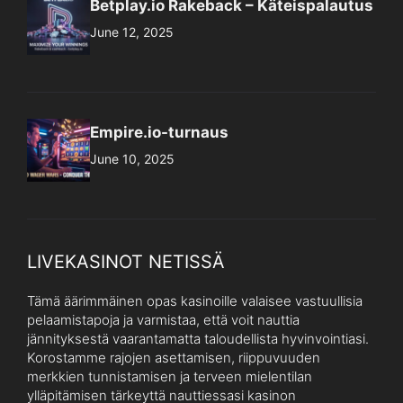
Betplay.io Rakeback – Käteispalautus
June 12, 2025
Empire.io-turnaus
June 10, 2025
LIVEKASINOT NETISSÄ
Tämä äärimmäinen opas kasinoille valaisee vastuullisia
pelaamistapoja ja varmistaa, että voit nauttia
jännityksestä vaarantamatta taloudellista hyvinvointiasi.
Korostamme rajojen asettamisen, riippuvuuden
merkkien tunnistamisen ja terveen mielentilan
ylläpitämisen tärkeyttä nauttiessasi kasinon