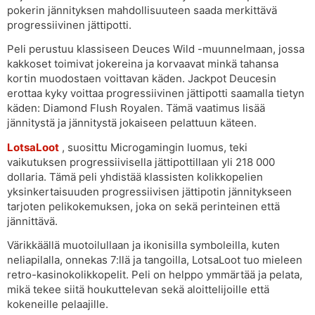
pokerin jännityksen mahdollisuuteen saada merkittävä
progressiivinen jättipotti.
Peli perustuu klassiseen Deuces Wild -muunnelmaan, jossa
kakkoset toimivat jokereina ja korvaavat minkä tahansa
kortin muodostaen voittavan käden. Jackpot Deucesin
erottaa kyky voittaa progressiivinen jättipotti saamalla tietyn
käden: Diamond Flush Royalen. Tämä vaatimus lisää
jännitystä ja jännitystä jokaiseen pelattuun käteen.
LotsaLoot
, suosittu Microgamingin luomus, teki
vaikutuksen progressiivisella jättipottillaan yli 218 000
dollaria. Tämä peli yhdistää klassisten kolikkopelien
yksinkertaisuuden progressiivisen jättipotin jännitykseen
tarjoten pelikokemuksen, joka on sekä perinteinen että
jännittävä.
Värikkäällä muotoilullaan ja ikonisilla symboleilla, kuten
neliapilalla, onnekas 7:llä ja tangoilla, LotsaLoot tuo mieleen
retro-kasinokolikkopelit. Peli on helppo ymmärtää ja pelata,
mikä tekee siitä houkuttelevan sekä aloittelijoille että
kokeneille pelaajille.