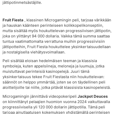
jättipotinmetsästäjille.
Fruit Fiesta
, klassinen Microgamingin peli, tarjoaa värikkään
ja hauskan käänteen perinteiseen kolikkopelikonseptiin,
mutta sisältää myös houkuttelevan progressiivisen jättipotin,
joka on ylittänyt 94 000 dollaria. Vaikka tämä summa saattaa
tuntua vaatimattomalta verrattuna muihin progressiivisiin
jättipotteihin, Fruit Fiesta houkuttelee yksinkertaisuudellaan
ja nostalgisella viehätysvoimallaan.
Peli sisältää eloisan hedelmäisen teeman ja klassisia
symboleja, kuten appelsiineja, meloneja ja luumuja, jotka
muistuttavat perinteisiä kasinopelejä. Juuri tämä
yksinkertaisuus tekee Fruit Fiestasta niin houkuttelevan:
säännöt on helppo ymmärtää, joten se on täydellinen peli
aloittelijoille tai niille, jotka pitävät klassisista kasinopeleistä.
Microgamingin jännittävä videopokeripeli
Jackpot Deuces
on kiinnittänyt pelaajien huomion vuonna 2024 vaikuttavalla
progressiivisella yli 120 000 dollarin jättipotilla. Tämä peli
tarjoaa ainutlaatuisen kokemuksen yhdistämällä perinteisen