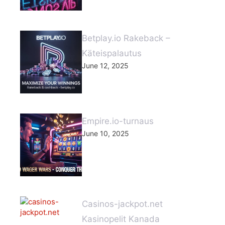
Betplay.io Rakeback –
Käteispalautus
June 12, 2025
Empire.io-turnaus
June 10, 2025
Casinos-jackpot.net
Kasinopelit Kanada