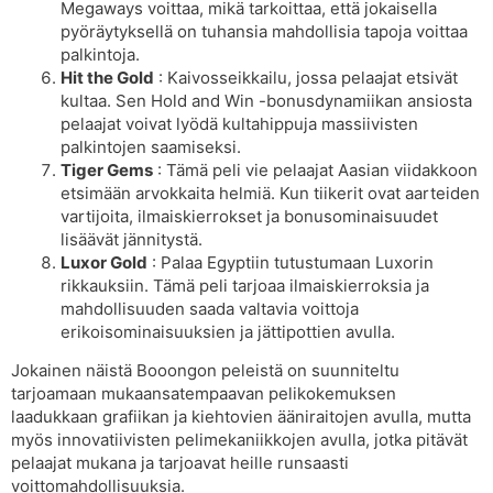
Megaways voittaa, mikä tarkoittaa, että jokaisella
pyöräytyksellä on tuhansia mahdollisia tapoja voittaa
palkintoja.
Hit the Gold
: Kaivosseikkailu, jossa pelaajat etsivät
kultaa. Sen Hold and Win -bonusdynamiikan ansiosta
pelaajat voivat lyödä kultahippuja massiivisten
palkintojen saamiseksi.
Tiger Gems
: Tämä peli vie pelaajat Aasian viidakkoon
etsimään arvokkaita helmiä. Kun tiikerit ovat aarteiden
vartijoita, ilmaiskierrokset ja bonusominaisuudet
lisäävät jännitystä.
Luxor Gold
: Palaa Egyptiin tutustumaan Luxorin
rikkauksiin. Tämä peli tarjoaa ilmaiskierroksia ja
mahdollisuuden saada valtavia voittoja
erikoisominaisuuksien ja jättipottien avulla.
Jokainen näistä Booongon peleistä on suunniteltu
tarjoamaan mukaansatempaavan pelikokemuksen
laadukkaan grafiikan ja kiehtovien ääniraitojen avulla, mutta
myös innovatiivisten pelimekaniikkojen avulla, jotka pitävät
pelaajat mukana ja tarjoavat heille runsaasti
voittomahdollisuuksia.