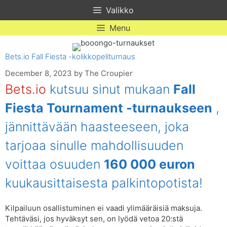
Skip
Valikko
to
content
Menu
Bets.io Fall Fiesta -kolikkopeliturnaus
December 8, 2023
by
The Croupier
Bets.io
kutsuu sinut mukaan
Fall
Fiesta Tournament -turnaukseen
,
jännittävään haasteeseen, joka
tarjoaa sinulle mahdollisuuden
voittaa osuuden
160 000 euron
kuukausittaisesta palkintopotista!
Kilpailuun osallistuminen ei vaadi ylimääräisiä maksuja.
Tehtäväsi, jos hyväksyt sen, on lyödä vetoa 20:stä