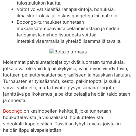
tulostaulukon kautta.
Voitot voivat sisältää rahapalkintoja, bonuksia,
ilmaiskierroksia ja joskus gadgeteja tai matkoja.
Booongo-turnaukset tunnetaan
mukaansatempaavasta pelaamisestaan ​​ja niiden
tarjoamasta mahdollisuudesta voittaa
interaktiivisemmalla ja yhteisöllisemmällä tavalla.
Molemmat palveluntarjoajat pyrkivät luomaan turnauksia,
jotka eivät ole vain kilpailukykyisiä, vaan myös viihdyttäviä,
luottaen peliautomaattiensa graafiseen ja hauskaan laatuun.
Turnausten erityissäännöt, kesto, palkintopotti ja kulku
voivat vaihdella, mutta tavoite pysyy samana: tarjota
jännittävä pelikokemus ja palkita pelaajia heidän taidoistaan ​​
ja onnesta.
Booongo
on kasinopelien kehittäjä, joka tunnetaan
houkuttelevista ja visuaalisesti houkuttelevista
videokolikkopeleistään. Tässä on lyhyt kuvaus joistakin
heidän lippulaivapeleistään: