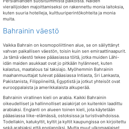
Persianlahden suosituimmista paikoista. Näiden
vierailijoiden majoittamiseksi on rakennettu monia laitoksia,
kuten suuria hotelleja, kulttuuriperintökohteita ja monia
muita.
Bahrainin väestö
Vaikka Bahrain on kosmopoliittinen alue, se on säilyttänyt
vahvan paikallisen väestön, toisin kuin sen emiraattinaapurit.
Ja tämä väestö tekee pääasiassa töitä, jotka muiden Lähi-
idän maiden asukkaat ovat jo pitkään hylänneet, kuten
kalastus, maatalous tai taksiajo. Myöhemmin Bahrainin
maahanmuuttajat tulevat pääasiassa Intiasta, Sri Lankasta,
Pakistanista, Filippiineiltä, ​​Egyptistä ja jotkut yhteisöt ovat
eurooppalaista ja amerikkalaista alkuperää.
Bahrainin virallinen kieli on arabia. Kaikki Bahrainin
oikeudelliset ja hallinnolliset asiakirjat on kuitenkin laadittu
arabiaksi. Englanti on alueen toinen kieli, jota käytetään
pääasiassa liike-elämässä, ostoksissa ja turistivaihdoissa.
Todellakin, katukyltit, kyltit ja kyltit kaupungissa on kirjoitettu
sekä arabiaksi että englanniksi. Mutta muut ulkomaalaiset