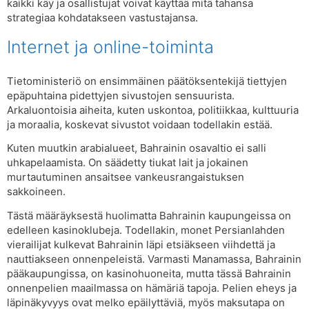
kaikki käy ja osallistujat voivat käyttää mitä tahansa
strategiaa kohdatakseen vastustajansa.
Internet ja online-toiminta
Tietoministeriö on ensimmäinen päätöksentekijä tiettyjen
epäpuhtaina pidettyjen sivustojen sensuurista.
Arkaluontoisia aiheita, kuten uskontoa, politiikkaa, kulttuuria
ja moraalia, koskevat sivustot voidaan todellakin estää.
Kuten muutkin arabialueet, Bahrainin osavaltio ei salli
uhkapelaamista. On säädetty tiukat lait ja jokainen
murtautuminen ansaitsee vankeusrangaistuksen
sakkoineen.
Tästä määräyksestä huolimatta Bahrainin kaupungeissa on
edelleen kasinoklubeja. Todellakin, monet Persianlahden
vierailijat kulkevat Bahrainin läpi etsiäkseen viihdettä ja
nauttiakseen onnenpeleistä. Varmasti Manamassa, Bahrainin
pääkaupungissa, on kasinohuoneita, mutta tässä Bahrainin
onnenpelien maailmassa on hämäriä tapoja. Pelien eheys ja
läpinäkyvyys ovat melko epäilyttäviä, myös maksutapa on