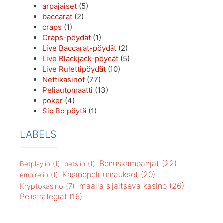
arpajaiset
(5)
baccarat
(2)
craps
(1)
Craps-pöydät
(1)
Live Baccarat-pöydät
(2)
Live Blackjack-pöydät
(5)
Live Rulettipöydät
(10)
Nettikasinot
(77)
Peliautomaatti
(13)
poker
(4)
Sic Bo pöytä
(1)
LABELS
Bonuskampanjat
(22)
Betplay.io
(1)
bets.io
(1)
Kasinopeliturnaukset
(20)
empire.io
(1)
maalla sijaitseva kasino
(26)
Kryptokasino
(7)
Pelistrategiat
(16)