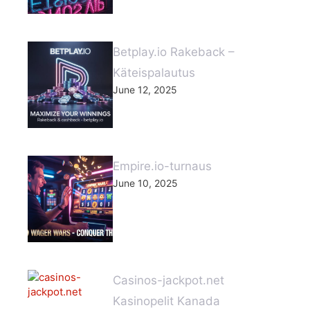
Betplay.io Rakeback –
Käteispalautus
June 12, 2025
Empire.io-turnaus
June 10, 2025
Casinos-jackpot.net
Kasinopelit Kanada