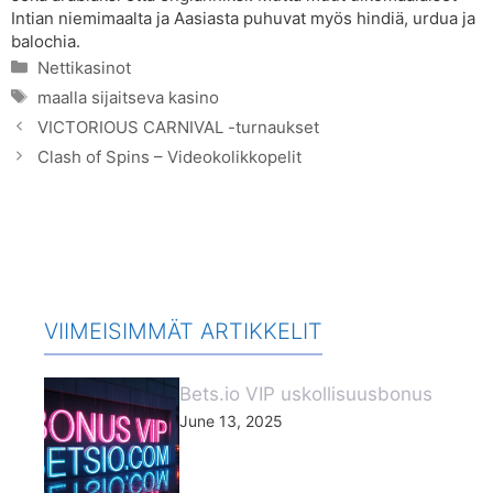
Intian niemimaalta ja Aasiasta puhuvat myös hindiä, urdua ja
balochia.
Categories
Nettikasinot
Tags
maalla sijaitseva kasino
VICTORIOUS CARNIVAL -turnaukset
Clash of Spins – Videokolikkopelit
VIIMEISIMMÄT ARTIKKELIT
Bets.io VIP uskollisuusbonus
June 13, 2025