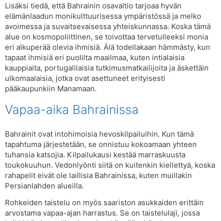
Lisäksi tiedä, että Bahrainin osavaltio tarjoaa hyvän
elämänlaadun monikulttuurisessa ympäristössä ja melko
avoimessa ja suvaitsevaisessa yhteiskunnassa. Koska tämä
alue on kosmopoliittinen, se toivottaa tervetulleeksi monia
eri alkuperää olevia ihmisiä. Älä todellakaan hämmästy, kun
tapaat ihmisiä eri puolilta maailmaa, kuten intialaisia ​​
kauppiaita, portugalilaisia ​​tutkimusmatkailijoita ja äskettäin
ulkomaalaisia, jotka ovat asettuneet erityisesti
pääkaupunkiin Manamaan.
Vapaa-aika Bahrainissa
Bahrainit ovat intohimoisia hevoskilpailuihin. Kun tämä
tapahtuma järjestetään, se onnistuu kokoamaan yhteen
tuhansia katsojia. Kilpailukausi kestää marraskuusta
toukokuuhun. Vedonlyönti siitä on kuitenkin kiellettyä, koska
rahapelit eivät ole laillisia Bahrainissa, kuten muillakin
Persianlahden alueilla.
Rohkeiden taistelu on myös saariston asukkaiden erittäin
arvostama vapaa-ajan harrastus. Se on taistelulaji, jossa