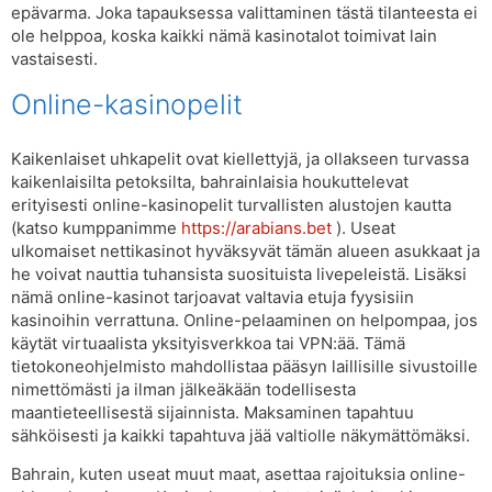
epävarma. Joka tapauksessa valittaminen tästä tilanteesta ei
ole helppoa, koska kaikki nämä kasinotalot toimivat lain
vastaisesti.
Online-kasinopelit
Kaikenlaiset uhkapelit ovat kiellettyjä, ja ollakseen turvassa
kaikenlaisilta petoksilta, bahrainlaisia ​​houkuttelevat
erityisesti online-kasinopelit turvallisten alustojen kautta
(katso kumppanimme
https://arabians.bet
). Useat
ulkomaiset nettikasinot hyväksyvät tämän alueen asukkaat ja
he voivat nauttia tuhansista suosituista livepeleistä. Lisäksi
nämä online-kasinot tarjoavat valtavia etuja fyysisiin
kasinoihin verrattuna. Online-pelaaminen on helpompaa, jos
käytät virtuaalista yksityisverkkoa tai VPN:ää. Tämä
tietokoneohjelmisto mahdollistaa pääsyn laillisille sivustoille
nimettömästi ja ilman jälkeäkään todellisesta
maantieteellisestä sijainnista. Maksaminen tapahtuu
sähköisesti ja kaikki tapahtuva jää valtiolle näkymättömäksi.
Bahrain, kuten useat muut maat, asettaa rajoituksia online-