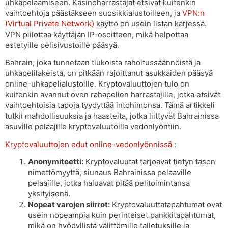
uhkapelaamiseen. Kasinoharrastajat etsivät kuitenkin
vaihtoehtoja päästäkseen suosikkialustoilleen, ja
VPN:n
(Virtual Private Network)
käyttö on usein listan kärjessä.
VPN piilottaa käyttäjän IP-osoitteen, mikä helpottaa
estetyille pelisivustoille pääsyä.
Bahrain, joka tunnetaan tiukoista rahoitussäännöistä ja
uhkapelilakeista, on pitkään rajoittanut asukkaiden pääsyä
online-uhkapelialustoille. Kryptovaluuttojen tulo on
kuitenkin avannut oven rahapelien harrastajille, jotka etsivät
vaihtoehtoisia tapoja tyydyttää intohimonsa. Tämä artikkeli
tutkii mahdollisuuksia ja haasteita, jotka liittyvät Bahrainissa
asuville pelaajille kryptovaluutoilla vedonlyöntiin.
Kryptovaluuttojen edut online-vedonlyönnissä
:
Anonymiteetti:
Kryptovaluutat tarjoavat tietyn tason
nimettömyyttä, siunaus Bahrainissa pelaaville
pelaajille, jotka haluavat pitää pelitoimintansa
yksityisenä.
Nopeat varojen siirrot:
Kryptovaluuttatapahtumat ovat
usein nopeampia kuin perinteiset pankkitapahtumat,
mikä on hyödyllistä välittömille talletuksille ja