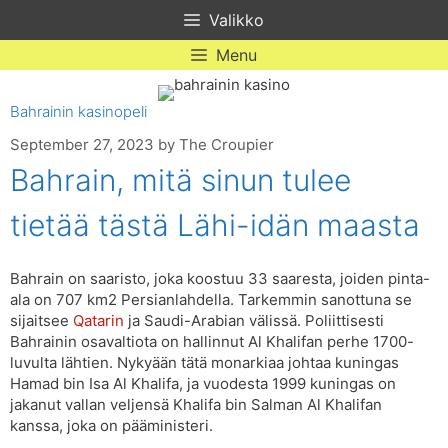
Skip
Valikko
to
content
Menu
Bahrainin kasinopeli
September 27, 2023
by
The Croupier
Bahrain, mitä sinun tulee
tietää tästä Lähi-idän maasta
Bahrain on saaristo, joka koostuu 33 saaresta, joiden pinta-
ala on 707 km2 Persianlahdella. Tarkemmin sanottuna se
sijaitsee
Qatarin
ja Saudi-Arabian välissä. Poliittisesti
Bahrainin osavaltiota on hallinnut Al Khalifan perhe 1700-
luvulta lähtien. Nykyään tätä monarkiaa johtaa kuningas
Hamad bin Isa Al Khalifa, ja vuodesta 1999 kuningas on
jakanut vallan veljensä Khalifa bin Salman Al Khalifan
kanssa, joka on pääministeri.