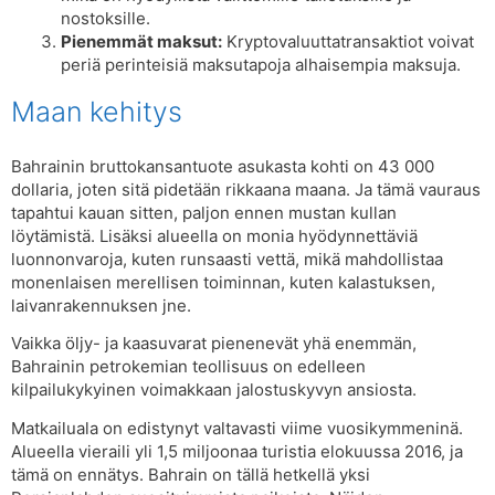
nostoksille.
Pienemmät maksut:
Kryptovaluuttatransaktiot voivat
periä perinteisiä maksutapoja alhaisempia maksuja.
Maan kehitys
Bahrainin bruttokansantuote asukasta kohti on 43 000
dollaria, joten sitä pidetään rikkaana maana. Ja tämä vauraus
tapahtui kauan sitten, paljon ennen mustan kullan
löytämistä. Lisäksi alueella on monia hyödynnettäviä
luonnonvaroja, kuten runsaasti vettä, mikä mahdollistaa
monenlaisen merellisen toiminnan, kuten kalastuksen,
laivanrakennuksen jne.
Vaikka öljy- ja kaasuvarat pienenevät yhä enemmän,
Bahrainin petrokemian teollisuus on edelleen
kilpailukykyinen voimakkaan jalostuskyvyn ansiosta.
Matkailuala on edistynyt valtavasti viime vuosikymmeninä.
Alueella vieraili yli 1,5 miljoonaa turistia elokuussa 2016, ja
tämä on ennätys. Bahrain on tällä hetkellä yksi