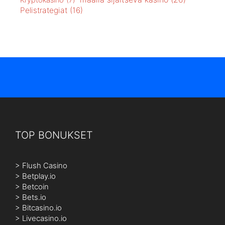
Pelistrategiat
(16)
TOP BONUKSET
>
Flush Casino
>
Betplay.io
>
Betcoin
>
Bets.io
>
Bitcasino.io
>
Livecasino.io