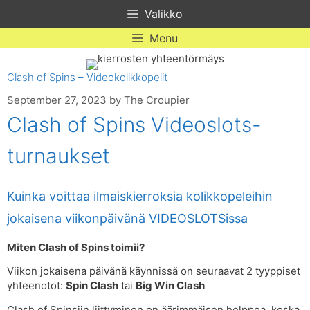
Skip
Valikko
to
content
Menu
Clash of Spins – Videokolikkopelit
September 27, 2023
by
The Croupier
Clash of Spins Videoslots-
turnaukset
Kuinka voittaa ilmaiskierroksia kolikkopeleihin
jokaisena viikonpäivänä VIDEOSLOTSissa
Miten Clash of Spins toimii?
Viikon jokaisena päivänä käynnissä on seuraavat 2 tyyppiset
yhteenotot:
Spin Clash
tai
Big Win Clash
Clash of Spinsiin liittyminen on äärimmäisen helppoa, koska