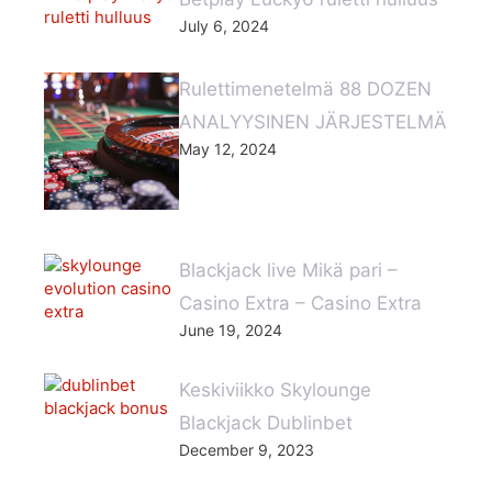
July 6, 2024
Rulettimenetelmä 88 DOZEN
ANALYYSINEN JÄRJESTELMÄ
May 12, 2024
Blackjack live Mikä pari –
Casino Extra – Casino Extra
June 19, 2024
Keskiviikko Skylounge
Blackjack Dublinbet
December 9, 2023