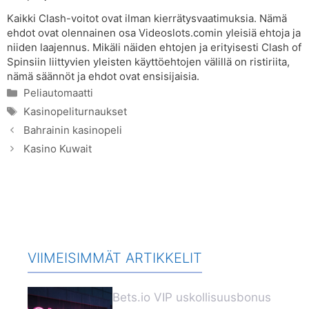
Kaikki Clash-voitot ovat ilman kierrätysvaatimuksia. Nämä
ehdot ovat olennainen osa Videoslots.comin yleisiä ehtoja ja
niiden laajennus. Mikäli näiden ehtojen ja erityisesti Clash of
Spinsiin liittyvien yleisten käyttöehtojen välillä on ristiriita,
nämä säännöt ja ehdot ovat ensisijaisia.
Categories
Peliautomaatti
Tags
Kasinopeliturnaukset
Bahrainin kasinopeli
Kasino Kuwait
VIIMEISIMMÄT ARTIKKELIT
Bets.io VIP uskollisuusbonus