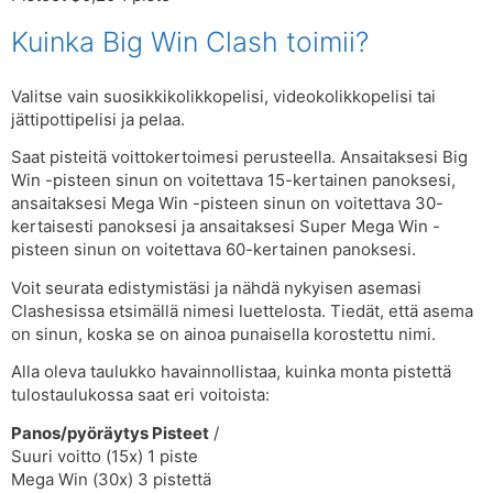
Kuinka Big Win Clash toimii?
Valitse vain suosikkikolikkopelisi, videokolikkopelisi tai
jättipottipelisi ja pelaa.
Saat pisteitä voittokertoimesi perusteella. Ansaitaksesi Big
Win -pisteen sinun on voitettava 15-kertainen panoksesi,
ansaitaksesi Mega Win -pisteen sinun on voitettava 30-
kertaisesti panoksesi ja ansaitaksesi Super Mega Win -
pisteen sinun on voitettava 60-kertainen panoksesi.
Voit seurata edistymistäsi ja nähdä nykyisen asemasi
Clashesissa etsimällä nimesi luettelosta. Tiedät, että asema
on sinun, koska se on ainoa punaisella korostettu nimi.
Alla oleva taulukko havainnollistaa, kuinka monta pistettä
tulostaulukossa saat eri voitoista:
Panos/pyöräytys Pisteet
/
Suuri voitto (15x) 1 piste
Mega Win (30x) 3 pistettä