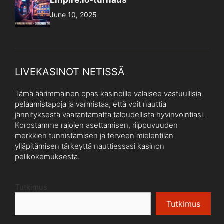
June 10, 2025
LIVEKASINOT NETISSÄ
Tämä äärimmäinen opas kasinoille valaisee vastuullisia
pelaamistapoja ja varmistaa, että voit nauttia
jännityksestä vaarantamatta taloudellista hyvinvointiasi.
Korostamme rajojen asettamisen, riippuvuuden
merkkien tunnistamisen ja terveen mielentilan
ylläpitämisen tärkeyttä nauttiessasi kasinon
pelikokemuksesta.
Tutkimus
Tutkimus