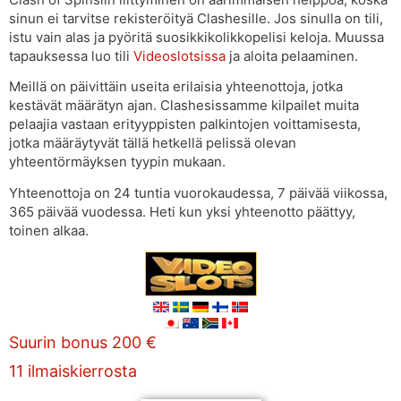
sinun ei tarvitse rekisteröityä Clashesille. Jos sinulla on tili,
istu vain alas ja pyöritä suosikkikolikkopelisi keloja. Muussa
tapauksessa luo tili
Videoslotsissa
ja aloita pelaaminen.
Meillä on päivittäin useita erilaisia ​​yhteenottoja, jotka
kestävät määrätyn ajan. Clashesissamme kilpailet muita
pelaajia vastaan ​​erityyppisten palkintojen voittamisesta,
jotka määräytyvät tällä hetkellä pelissä olevan
yhteentörmäyksen tyypin mukaan.
Yhteenottoja on 24 tuntia vuorokaudessa, 7 päivää viikossa,
365 päivää vuodessa. Heti kun yksi yhteenotto päättyy,
toinen alkaa.
Suurin bonus 200 €
11 ilmaiskierrosta