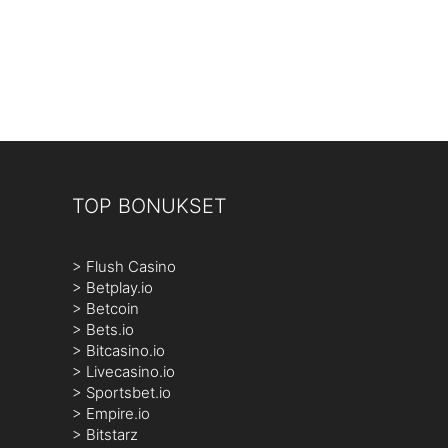
TOP BONUKSET
>
Flush Casino
>
Betplay.io
>
Betcoin
>
Bets.io
>
Bitcasino.io
>
Livecasino.io
>
Sportsbet.io
>
Empire.io
>
Bitstarz