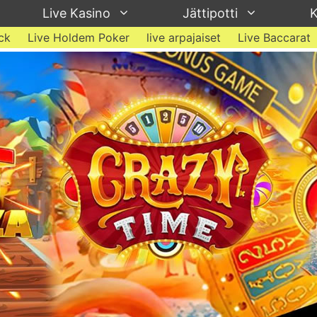
Live Kasino
Jättipotti
K
ck
Live Holdem Poker
live arpajaiset
Live Baccarat