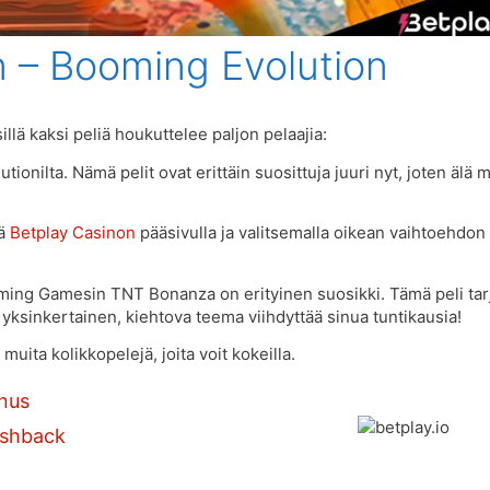
n – Booming Evolution
illä kaksi peliä houkuttelee paljon pelaajia:
nilta. Nämä pelit ovat erittäin suosittuja juuri nyt, joten älä 
tä
Betplay Casinon
pääsivulla ja valitsemalla oikean vaihtoehdon
oming Gamesin TNT Bonanza on erityinen suosikki. Tämä peli tar
n yksinkertainen, kiehtova teema viihdyttää sinua tuntikausia!
uita kolikkopelejä, joita voit kokeilla.
nus
shback