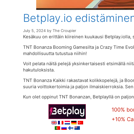
Betplay.io edistämine
July 5, 2024
by
The Croupier
Kesäkuu on erittäin kiireinen kuukausi Betplay.iolla, s
TNT Bonanza Booming Gamesilta ja Crazy Time Evolutio
mahdollisuutta tutustua niihin!
Voit pelata näitä pelejä yksinkertaisesti etsimällä nii
hakutuloksista.
TNT Bonanza Kaikki rakastavat kolikkopelejä, ja Bo
suuria voittokertoimia ja paljon ilmaiskierroksia. Se
Kun olet oppinut TNT Bonanzan, Betplayllä on paljon m
100% bo
+10% Ca