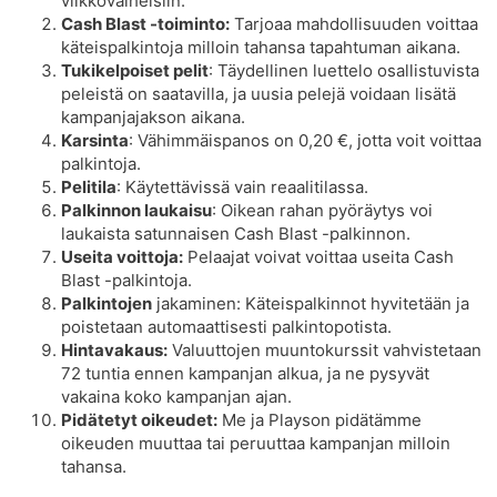
viikkovaiheisiin.
Cash Blast -toiminto:
Tarjoaa mahdollisuuden voittaa
käteispalkintoja milloin tahansa tapahtuman aikana.
Tukikelpoiset pelit
: Täydellinen luettelo osallistuvista
peleistä on saatavilla, ja uusia pelejä voidaan lisätä
kampanjajakson aikana.
Karsinta
: Vähimmäispanos on 0,20 €, jotta voit voittaa
palkintoja.
Pelitila
: Käytettävissä vain reaalitilassa.
Palkinnon laukaisu
: Oikean rahan pyöräytys voi
laukaista satunnaisen Cash Blast -palkinnon.
Useita voittoja:
Pelaajat voivat voittaa useita Cash
Blast -palkintoja.
Palkintojen
jakaminen: Käteispalkinnot hyvitetään ja
poistetaan automaattisesti palkintopotista.
Hintavakaus:
Valuuttojen muuntokurssit vahvistetaan
72 tuntia ennen kampanjan alkua, ja ne pysyvät
vakaina koko kampanjan ajan.
Pidätetyt oikeudet:
Me ja Playson pidätämme
oikeuden muuttaa tai peruuttaa kampanjan milloin
tahansa.