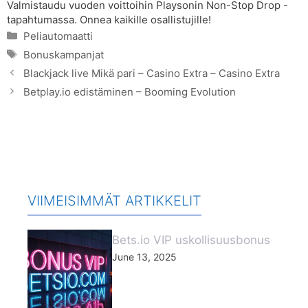
Valmistaudu vuoden voittoihin Playsonin Non-Stop Drop -
tapahtumassa. Onnea kaikille osallistujille!
Categories
Peliautomaatti
Tags
Bonuskampanjat
Blackjack live Mikä pari – Casino Extra – Casino Extra
Betplay.io edistäminen – Booming Evolution
VIIMEISIMMÄT ARTIKKELIT
Bets.io VIP uskollisuusbonus
June 13, 2025