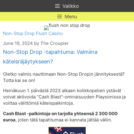
Skip
Valikko
to
content
Menu
Non-Stop Drop Flush Casino
June 19, 2024
by
The Croupier
Non-Stop Drop -tapahtuma: Valmiina
käteisräjäytykseen?
Oletko valmis nauttimaan Non-Stop Dropin jännityksestä?
Totta kai se on!
Heinäkuun 1. päivästä 2023 alkaen kolikkopelien ystävät
voivat aktivoida “Cash Blast”-ominaisuuden Playsonissa ja
voittaa välittömiä käteispalkintoja.
Cash Blast -palkintoja on tarjolla yhteensä 2 300 000
euroa
, joten tätä tapahtumaa ei kannata jättää väliin.