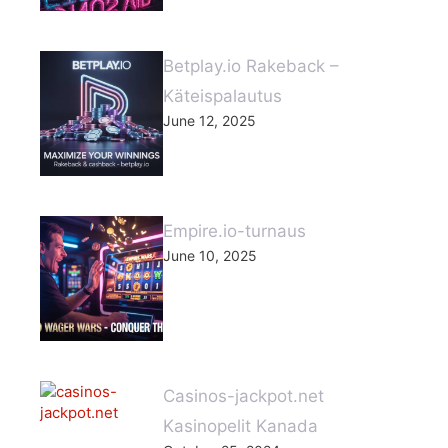
Betplay.io Rakeback –
Käteispalautus
June 12, 2025
Empire.io-turnaus
June 10, 2025
Casinos-jackpot.net
Kasinopelit Kanada