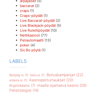
arpajaiset
(5)
baccarat
(2)
craps
(1)
Craps-pöydät
(1)
Live Baccarat-pöydät
(2)
Live Blackjack-pöydät
(5)
Live Rulettipöydät
(10)
Nettikasinot
(77)
Peliautomaatti
(13)
poker
(4)
Sic Bo pöytä
(1)
LABELS
Bonuskampanjat
(22)
Betplay.io
(1)
bets.io
(1)
Kasinopeliturnaukset
(20)
empire.io
(1)
maalla sijaitseva kasino
(26)
Kryptokasino
(7)
Pelistrategiat
(16)