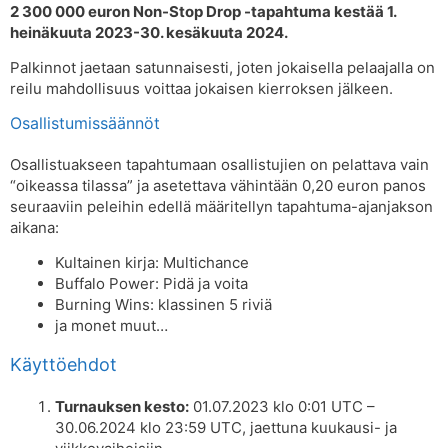
2 300 000 euron Non-Stop Drop -tapahtuma kestää 1.
heinäkuuta 2023-30. kesäkuuta 2024.
Palkinnot jaetaan satunnaisesti, joten jokaisella pelaajalla on
reilu mahdollisuus voittaa jokaisen kierroksen jälkeen.
Osallistumissäännöt
Osallistuakseen tapahtumaan osallistujien on pelattava vain
“oikeassa tilassa” ja asetettava vähintään 0,20 euron panos
seuraaviin peleihin edellä määritellyn tapahtuma-ajanjakson
aikana:
Kultainen kirja: Multichance
Buffalo Power: Pidä ja voita
Burning Wins: klassinen 5 riviä
ja monet muut…
Käyttöehdot
Turnauksen kesto:
01.07.2023 klo 0:01 UTC –
30.06.2024 klo 23:59 UTC, jaettuna kuukausi- ja