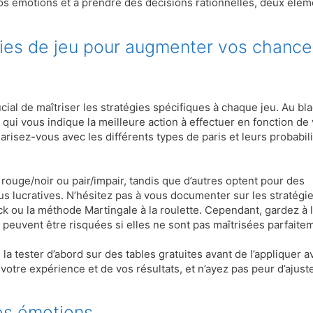
vos émotions et à prendre des décisions rationnelles, deux élém
égies de jeu pour augmenter vos chanc
ucial de maîtriser les stratégies spécifiques à chaque jeu. Au bla
 qui vous indique la meilleure action à effectuer en fonction de
liarisez-vous avec les différents types de paris et leurs probabil
rouge/noir ou pair/impair, tandis que d’autres optent pour des
s lucratives. N’hésitez pas à vous documenter sur les stratégi
ou la méthode Martingale à la roulette. Cependant, gardez à l’
peuvent être risquées si elles ne sont pas maîtrisées parfaite
 la tester d’abord sur des tables gratuites avant de l’appliquer 
votre expérience et de vos résultats, et n’ayez pas peur d’ajust
ses émotions