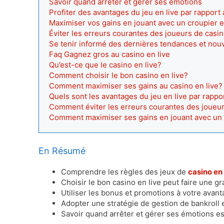
Savoir quand arrêter et gérer ses émotions
Profiter des avantages du jeu en live par rapport 
Maximiser vos gains en jouant avec un croupier e
Éviter les erreurs courantes des joueurs de casin
Se tenir informé des dernières tendances et nou
Faq Gagnez gros au casino en live
Qu’est-ce que le casino en live?
Comment choisir le bon casino en live?
Comment maximiser ses gains au casino en live?
Quels sont les avantages du jeu en live par rappor
Comment éviter les erreurs courantes des joueur
Comment maximiser ses gains en jouant avec un 
En Résumé
Comprendre les règles des jeux de
casino en 
Choisir le bon casino en live peut faire une g
Utiliser les bonus et promotions à votre ava
Adopter une stratégie de gestion de bankroll 
Savoir quand arrêter et gérer ses émotions est