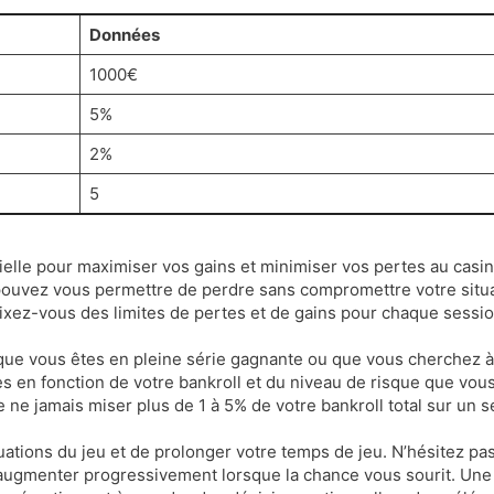
Données
1000€
5%
2%
5
elle pour maximiser vos gains et minimiser vos pertes au casino
ouvez vous permettre de perdre sans compromettre votre situ
fixez-vous des limites de pertes et de gains pour chaque sessio
ue vous êtes en pleine série gagnante ou que vous cherchez 
ses en fonction de votre bankroll et du niveau de risque que vou
ne jamais miser plus de 1 à 5% de votre bankroll total sur un s
ations du jeu et de prolonger votre temps de jeu. N’hésitez pas
s augmenter progressivement lorsque la chance vous sourit. Une