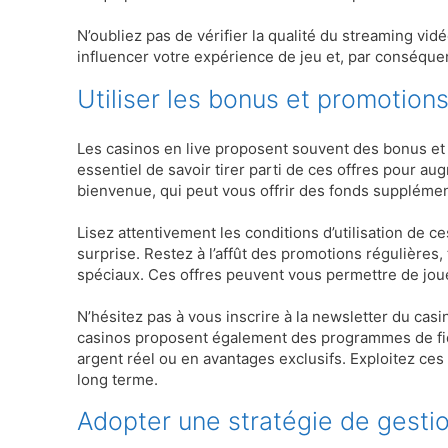
N’oubliez pas de vérifier la qualité du streaming vid
influencer votre expérience de jeu et, par conséque
Utiliser les bonus et promotion
Les casinos en live proposent souvent des bonus et de
essentiel de savoir tirer parti de ces offres pour 
bienvenue, qui peut vous offrir des fonds supplément
Lisez attentivement les conditions d’utilisation de
surprise. Restez à l’affût des promotions régulières
spéciaux. Ces offres peuvent vous permettre de joue
N’hésitez pas à vous inscrire à la newsletter du cas
casinos proposent également des programmes de fidé
argent réel ou en avantages exclusifs. Exploitez ces
long terme.
Adopter une stratégie de gestio