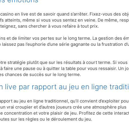
casino en live est de savoir quand s’arrêter. Fixez-vous des obj
ectifs atteints, même si vous vous sentez en veine. De même, res
teignez, sans chercher à vous refaire à tout prix.
ns et de limiter vos pertes sur le long terme. La gestion des é
laissez pas l’euphorie d’une série gagnante ou la frustration d’
re stratégie plutôt que sur les résultats à court terme. Si vous
 faire une pause ou à quitter la table pour vous ressaisir. Un j
es chances de succès sur le long terme.
 live par rapport au jeu en ligne tradit
port au jeu en ligne traditionnel, qu’il convient d’exploiter pou
c un vrai croupier et d’autres joueurs crée une atmosphère plus
 concentration et votre plaisir de jeu. Profitez de cette interac
utes sur les règles ou le déroulement du jeu.