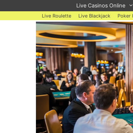
Aller
Live Casinos Online
au
contenu
Live Roulette
Live Blackjack
Poker 