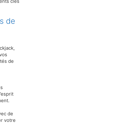
ents clés
es de
ckjack,
 vos
ités de
es
esprit
ment.
avec de
er votre