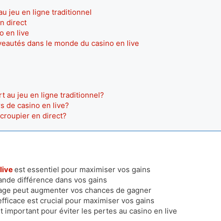
au jeu en ligne traditionnel
n direct
o en live
veautés dans le monde du casino en live
t au jeu en ligne traditionnel?
s de casino en live?
croupier en direct?
live
est essentiel pour maximiser vos gains
rande différence dans vos gains
ntage peut augmenter vos chances de gagner
efficace est crucial pour maximiser vos gains
 important pour éviter les pertes au casino en live