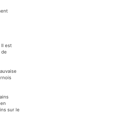
ment
Il est
s de
mauvaise
urnois
ains
 en
ins sur le