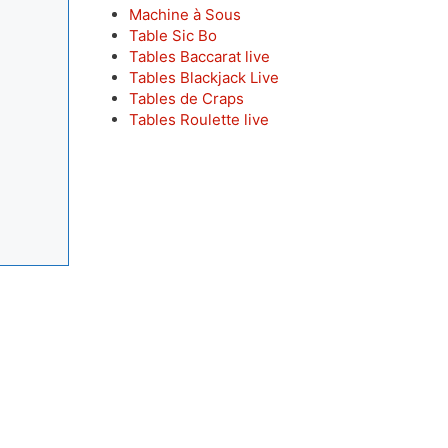
Machine à Sous
Table Sic Bo
Tables Baccarat live
Tables Blackjack Live
Tables de Craps
Tables Roulette live