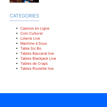
CATEGORIES
Casinos en Ligne
Coin Culturel
Loterie Live
Machine à Sous
Table Sic Bo
Tables Baccarat live
Tables Blackjack Live
Tables de Craps
Tables Roulette live