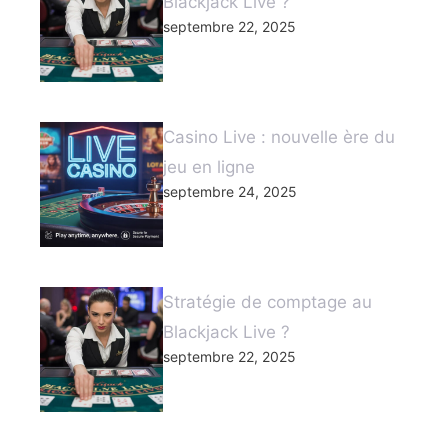
Blackjack Live ?
septembre 22, 2025
Casino Live : nouvelle ère du
jeu en ligne
septembre 24, 2025
Stratégie de comptage au
Blackjack Live ?
septembre 22, 2025