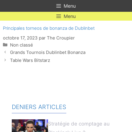
Aller
Menu
au
contenu
Menu
Principales torneos de bonanza de Dublinbet
octobre 17, 2023
par
The Croupier
Catégories
Non classé
Grands Tournois Dublinbet Bonanza
Table Wars Bitstarz
DENIERS ARTICLES
Stratégie de comptage au