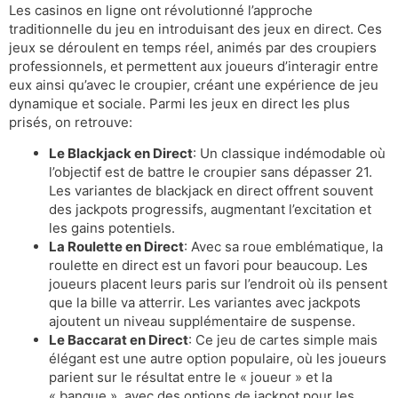
Les casinos en ligne ont révolutionné l’approche
traditionnelle du jeu en introduisant des jeux en direct. Ces
jeux se déroulent en temps réel, animés par des croupiers
professionnels, et permettent aux joueurs d’interagir entre
eux ainsi qu’avec le croupier, créant une expérience de jeu
dynamique et sociale. Parmi les jeux en direct les plus
prisés, on retrouve:
Le Blackjack en Direct
: Un classique indémodable où
l’objectif est de battre le croupier sans dépasser 21.
Les variantes de blackjack en direct offrent souvent
des jackpots progressifs, augmentant l’excitation et
les gains potentiels.
La Roulette en Direct
: Avec sa roue emblématique, la
roulette en direct est un favori pour beaucoup. Les
joueurs placent leurs paris sur l’endroit où ils pensent
que la bille va atterrir. Les variantes avec jackpots
ajoutent un niveau supplémentaire de suspense.
Le Baccarat en Direct
: Ce jeu de cartes simple mais
élégant est une autre option populaire, où les joueurs
parient sur le résultat entre le « joueur » et la
« banque », avec des options de jackpot pour les