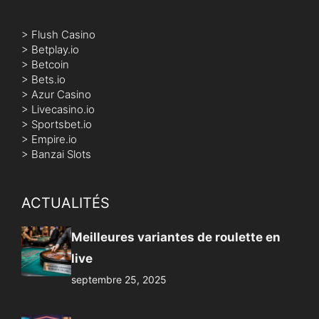
>
Flush Casino
>
Betplay.io
>
Betcoin
>
Bets.io
>
Azur Casino
>
Livecasino.io
>
Sportsbet.io
>
Empire.io
>
Banzai Slots
ACTUALITÉS
Meilleures variantes de roulette en
live
septembre 25, 2025