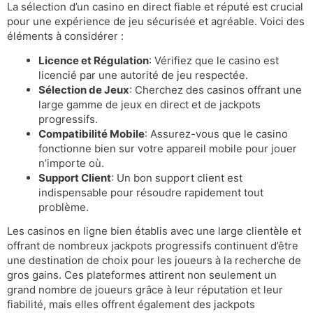
La sélection d’un casino en direct fiable et réputé est crucial
pour une expérience de jeu sécurisée et agréable. Voici des
éléments à considérer :
Licence et Régulation
: Vérifiez que le casino est
licencié par une autorité de jeu respectée.
Sélection de Jeux
: Cherchez des casinos offrant une
large gamme de jeux en direct et de jackpots
progressifs.
Compatibilité Mobile
: Assurez-vous que le casino
fonctionne bien sur votre appareil mobile pour jouer
n’importe où.
Support Client
: Un bon support client est
indispensable pour résoudre rapidement tout
problème.
Les casinos en ligne bien établis avec une large clientèle et
offrant de nombreux jackpots progressifs continuent d’être
une destination de choix pour les joueurs à la recherche de
gros gains. Ces plateformes attirent non seulement un
grand nombre de joueurs grâce à leur réputation et leur
fiabilité, mais elles offrent également des jackpots