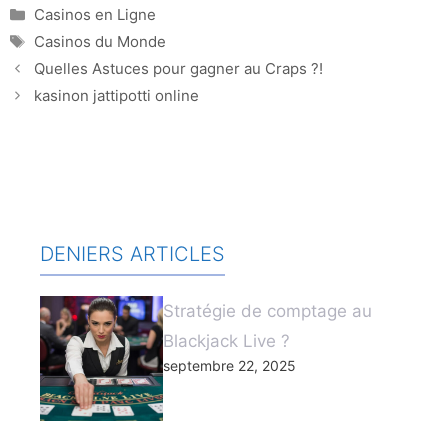
Catégories
Casinos en Ligne
Étiquettes
Casinos du Monde
Quelles Astuces pour gagner au Craps ?!
kasinon jattipotti online
DENIERS ARTICLES
Stratégie de comptage au
Blackjack Live ?
septembre 22, 2025