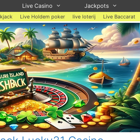
Live Casino
Jackpots
ckjack
Live Holdem poker
live loterij
Live Baccarat