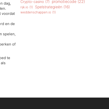
promotiecode
(22)
Crypto-casino
(7)
en dag,
Spelstrategieën
(16)
rijk.io
(1)
den.
weddenschappen.io
(1)
t voordat
erd en de
n spelen,
perken of
oed te
 als