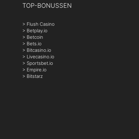
TOP-BONUSSEN
>
Flush Casino
>
Betplay.io
>
Betcoin
>
Bets.io
>
Bitcasino.io
>
Livecasino.io
>
Sportsbet.io
>
Empire.io
>
Bitstarz