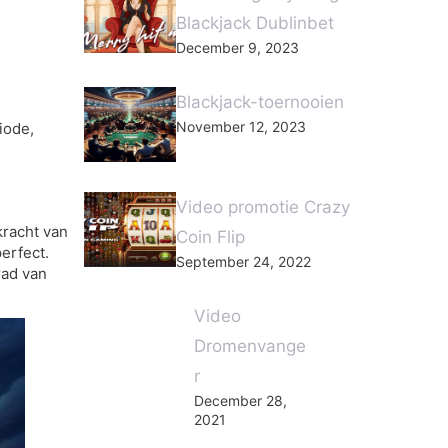
Blackjack Dublinbet
December 9, 2023
Blackjack-toernooien
November 12, 2023
iode,
Video promotie Crazy
kracht van
Coin Flip
erfect.
September 24, 2022
rad van
Video
Dromenvange
r
December 28,
2021