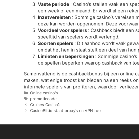
Vaste periode
: Casino’s stellen vaak een spe
een week of een maand. Er wordt alleen reken
Inzetvereisten
: Sommige casino’s vereisen m
deze kan worden opgenomen. Deze voorwaarden
Voordeel voor spelers
: Cashback biedt een s
speeltijd van spelers wordt verlengd.
Soorten spelers
: Dit aanbod wordt vaak gewa
omdat het hen in staat stelt een deel van hun 
Limieten en beperkingen
: Sommige casino’s
de spellen beperken waarop cashback van toe
Samenvattend is de cashbackbonus bij een online ca
maken, wat enige troost kan bieden na een reeks ong
informele spelers van profiteren, waardoor verliez
Categories
Online casino's
Tags
promotiecode
Cruises Casino’s
CasinoBit.io staat proxy’s en VPN toe