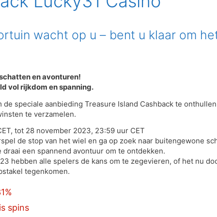
back Lucky31 Casino
rtuin wacht op u – bent u klaar om het
 schatten en avonturen!
ld vol rijkdom en spanning.
m de speciale aanbieding Treasure Island Cashback te onthullen.
winsten te verzamelen.
CET, tot 28 november 2023, 23:59 uur CET
orspel de stop van het wiel en ga op zoek naar buitengewone sc
e draai een spannend avontuur om te ontdekken.
23 hebben alle spelers de kans om te zegevieren, of het nu do
bstakel tegenkomen.
31%
is spins