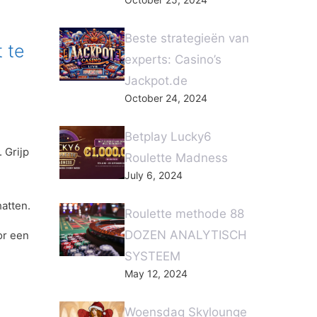
Beste strategieën van
 te
experts: Casino’s
Jackpot.de
October 24, 2024
Betplay Lucky6
 Grijp
Roulette Madness
July 6, 2024
hatten.
Roulette methode 88
DOZEN ANALYTISCH
or een
SYSTEEM
May 12, 2024
Woensdag Skylounge