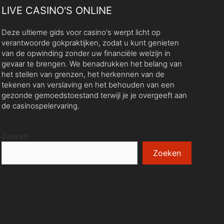
LIVE CASINO'S ONLINE
Deze ultieme gids voor casino's werpt licht op
verantwoorde gokpraktijken, zodat u kunt genieten
van de opwinding zonder uw financiële welzijn in
gevaar te brengen. We benadrukken het belang van
het stellen van grenzen, het herkennen van de
tekenen van verslaving en het behouden van een
gezonde gemoedstoestand terwijl je je overgeeft aan
de casinospelervaring.
Zoeken
Zoeken