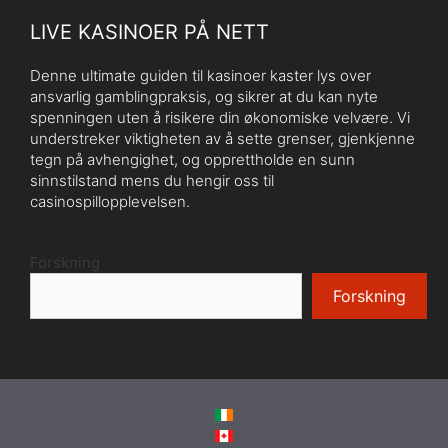
LIVE KASINOER PÅ NETT
Denne ultimate guiden til kasinoer kaster lys over
ansvarlig gamblingpraksis, og sikrer at du kan nyte
spenningen uten å risikere din økonomiske velvære. Vi
understreker viktigheten av å sette grenser, gjenkjenne
tegn på avhengighet, og opprettholde en sunn
sinnstilstand mens du hengir oss til
casinospillopplevelsen.
Forskning
Forskning