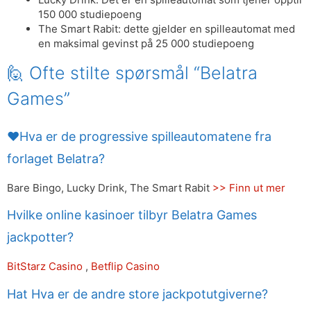
150 000 studiepoeng
The Smart Rabit: dette gjelder en spilleautomat med
en maksimal gevinst på 25 000 studiepoeng
🙋 Ofte stilte spørsmål “Belatra
Games”
❤️Hva er de progressive spilleautomatene fra
forlaget Belatra?
Bare Bingo, Lucky Drink, The Smart Rabit
>> Finn ut mer
Hvilke online kasinoer tilbyr Belatra Games
jackpotter?
BitStarz Casino
,
Betflip Casino
Hat Hva er de andre store jackpotutgiverne?