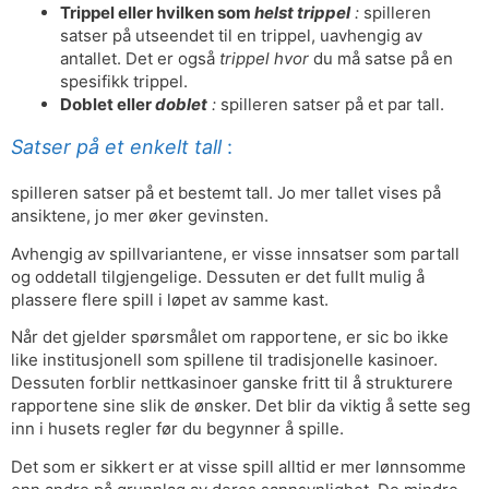
Trippel eller hvilken som
helst trippel
:
spilleren
satser på utseendet til en trippel, uavhengig av
antallet. Det er også
trippel hvor
du må satse på en
spesifikk trippel.
Doblet eller
doblet
:
spilleren satser på et par tall.
Satser på et enkelt tall
:
spilleren satser på et bestemt tall. Jo mer tallet vises på
ansiktene, jo mer øker gevinsten.
Avhengig av spillvariantene, er visse innsatser som partall
og oddetall tilgjengelige. Dessuten er det fullt mulig å
plassere flere spill i løpet av samme kast.
Når det gjelder spørsmålet om rapportene, er sic bo ikke
like institusjonell som spillene til tradisjonelle kasinoer.
Dessuten forblir nettkasinoer ganske fritt til å strukturere
rapportene sine slik de ønsker. Det blir da viktig å sette seg
inn i husets regler før du begynner å spille.
Det som er sikkert er at visse spill alltid er mer lønnsomme