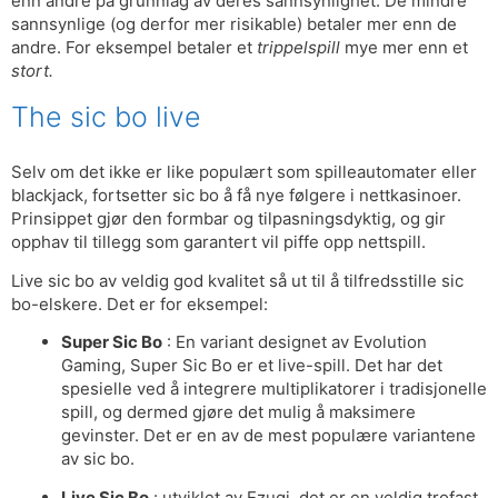
enn andre på grunnlag av deres sannsynlighet. De mindre
sannsynlige (og derfor mer risikable) betaler mer enn de
andre. For eksempel betaler et
trippelspill
mye mer enn et
stort.
The sic bo live
Selv om det ikke er like populært som spilleautomater eller
blackjack, fortsetter sic bo å få nye følgere i nettkasinoer.
Prinsippet gjør den formbar og tilpasningsdyktig, og gir
opphav til tillegg som garantert vil piffe opp nettspill.
Live sic bo av veldig god kvalitet så ut til å tilfredsstille sic
bo-elskere. Det er for eksempel:
Super Sic Bo
: En variant designet av Evolution
Gaming, Super Sic Bo er et live-spill. Det har det
spesielle ved å integrere multiplikatorer i tradisjonelle
spill, og dermed gjøre det mulig å maksimere
gevinster. Det er en av de mest populære variantene
av sic bo.
Live Sic Bo
: utviklet av Ezugi, det er en veldig trofast