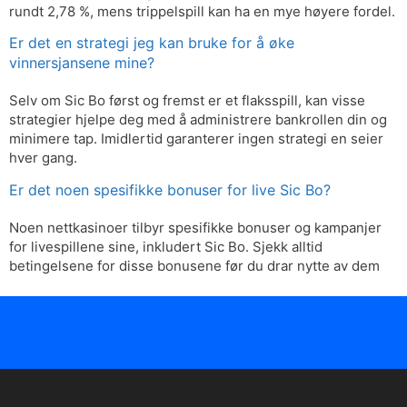
rundt 2,78 %, mens trippelspill kan ha en mye høyere fordel.
Er det en strategi jeg kan bruke for å øke
vinnersjansene mine?
Selv om Sic Bo først og fremst er et flaksspill, kan visse
strategier hjelpe deg med å administrere bankrollen din og
minimere tap. Imidlertid garanterer ingen strategi en seier
hver gang.
Er det noen spesifikke bonuser for live Sic Bo?
Noen nettkasinoer tilbyr spesifikke bonuser og kampanjer
for livespillene sine, inkludert Sic Bo. Sjekk alltid
betingelsene for disse bonusene før du drar nytte av dem