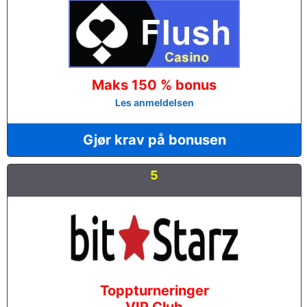
Maks 150 % bonus
Les anmeldelsen
Gjør krav på bonusen
5
Toppturneringer
VIP Club