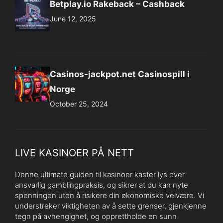
Betplay.io Rakeback – Cashback
June 12, 2025
Casinos-jackpot.net Casinospill i
Norge
October 25, 2024
LIVE KASINOER PÅ NETT
Denne ultimate guiden til kasinoer kaster lys over
ansvarlig gamblingpraksis, og sikrer at du kan nyte
spenningen uten å risikere din økonomiske velvære. Vi
understreker viktigheten av å sette grenser, gjenkjenne
tegn på avhengighet, og opprettholde en sunn