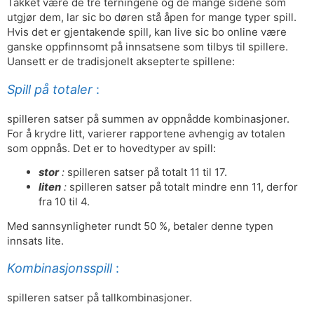
Takket være de tre terningene og de mange sidene som
utgjør dem, lar sic bo døren stå åpen for mange typer spill.
Hvis det er gjentakende spill, kan live sic bo online være
ganske oppfinnsomt på innsatsene som tilbys til spillere.
Uansett er de tradisjonelt aksepterte spillene:
Spill på totaler
:
spilleren satser på summen av oppnådde kombinasjoner.
For å krydre litt, varierer rapportene avhengig av totalen
som oppnås. Det er to hovedtyper av spill:
stor
:
spilleren satser på totalt 11 til 17.
liten
:
spilleren satser på totalt mindre enn 11, derfor
fra 10 til 4.
Med sannsynligheter rundt 50 %, betaler denne typen
innsats lite.
Kombinasjonsspill
:
spilleren satser på tallkombinasjoner.