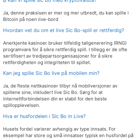
₿ Kan vi spille sic bo med kryptovaluta?
Ja, denne praksisen er mer og mer utbredt, du kan spille i
Bitcoin på noen live-bord
Hvordan vet du om et live Sic Bo-spill er rettferdig?
Anerkjente kasinoer bruker tilfeldig tallgenerering (RNG)
programvare for å sikre rettferdig spill. I tillegg er de ofte
sertifisert av tredjepartsorganisasjoner for å sikre
rettferdigheten og integriteten til spillet.
Kan jeg spille Sic Bo live på mobilen min?
Ja, de fleste nettkasinoer tilbyr nå mobilversjoner av
spillene sine, inkludert live Sic Bo. Sørg for at
internettforbindelsen din er stabil for den beste
spillopplevelsen.
Hva er husfordelen i Sic Bo in Live?
Husets fordel varierer avhengig av type innsats. For
eksempel har store og små innsatser typisk en husfordel på