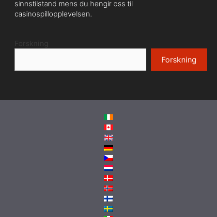
sinnstilstand mens du hengir oss til
casinospillopplevelsen.
Forskning
Forskning