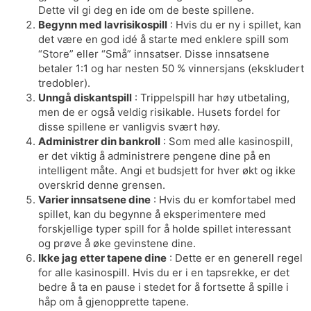
Dette vil gi deg en ide om de beste spillene.
Begynn med lavrisikospill
: Hvis du er ny i spillet, kan
det være en god idé å starte med enklere spill som
“Store” eller “Små” innsatser. Disse innsatsene
betaler 1:1 og har nesten 50 % vinnersjans (ekskludert
tredobler).
Unngå diskantspill
: Trippelspill har høy utbetaling,
men de er også veldig risikable. Husets fordel for
disse spillene er vanligvis svært høy.
Administrer din bankroll
: Som med alle kasinospill,
er det viktig å administrere pengene dine på en
intelligent måte. Angi et budsjett for hver økt og ikke
overskrid denne grensen.
Varier innsatsene dine
: Hvis du er komfortabel med
spillet, kan du begynne å eksperimentere med
forskjellige typer spill for å holde spillet interessant
og prøve å øke gevinstene dine.
Ikke jag etter tapene dine
: Dette er en generell regel
for alle kasinospill. Hvis du er i en tapsrekke, er det
bedre å ta en pause i stedet for å fortsette å spille i
håp om å gjenopprette tapene.