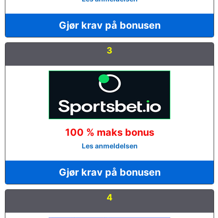
Gjør krav på bonusen
3
100 % maks bonus
Les anmeldelsen
Gjør krav på bonusen
4