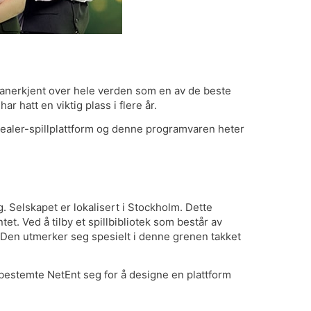
er anerkjent over hele verden som en av de beste
hatt en viktig plass i flere år.
ve dealer-spillplattform og denne programvaren heter
 Selskapet er lokalisert i Stockholm. Dette
. Ved å tilby et spillbibliotek som består av
r. Den utmerker seg spesielt i denne grenen takket
, bestemte NetEnt seg for å designe en plattform