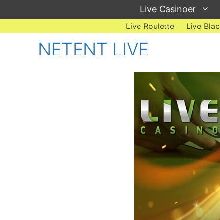
Skip
Live Casinoer
to
content
Live Roulette
Live Bla
NETENT LIVE