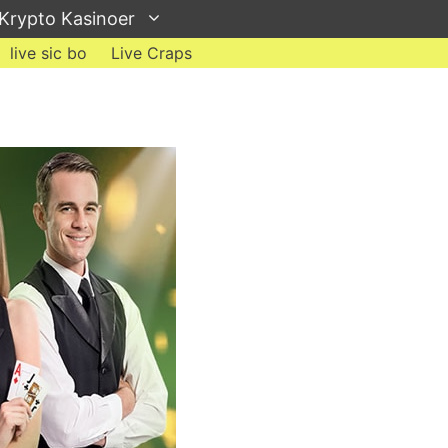
Krypto Kasinoer
live sic bo
Live Craps