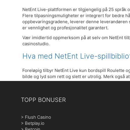
NetEnt Live-plattformen er tilgjengelig på 25 språk og
Flere tilpasningsmuligheter er integrert for bedre h
oppbevaringsgradene, leverer denne leverandøren si
er vennlighet og profesjonalitet garantert.
Vær imidlertid oppmerksom på at selv om NetEnt tilbyr
casinostudio.
Hva med NetEnt Live-spillbiblio
Foreløpig tilbyr NetEnt Live kun bordspill Roulette og
bilde og lyd som rett og slett er utrolig. Merk også a
TOPP BONUSER
>
Flush Casino
>
Betplay.io
>
Betcoin