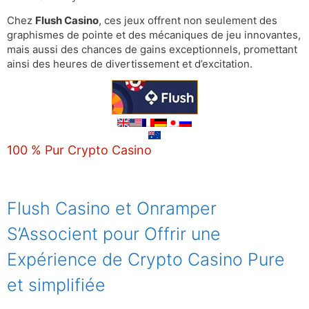
Chez
Flush Casino
, ces jeux offrent non seulement des
graphismes de pointe et des mécaniques de jeu innovantes,
mais aussi des chances de gains exceptionnels, promettant
ainsi des heures de divertissement et d’excitation.
100 % Pur Crypto Casino
Flush Casino et Onramper
S’Associent pour Offrir une
Expérience de Crypto Casino Pure
et simplifiée