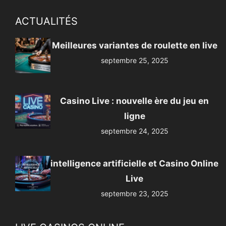
ACTUALITÉS
Meilleures variantes de roulette en live
septembre 25, 2025
Casino Live : nouvelle ère du jeu en
ligne
septembre 24, 2025
intelligence artificielle et Casino Online
Live
septembre 23, 2025