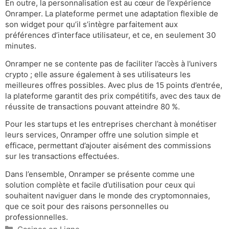
En outre, la personnalisation est au cœur de l’expérience
Onramper. La plateforme permet une adaptation flexible de
son widget pour qu’il s’intègre parfaitement aux
préférences d’interface utilisateur, et ce, en seulement 30
minutes.
Onramper ne se contente pas de faciliter l’accès à l’univers
crypto ; elle assure également à ses utilisateurs les
meilleures offres possibles. Avec plus de 15 points d’entrée,
la plateforme garantit des prix compétitifs, avec des taux de
réussite de transactions pouvant atteindre 80 %.
Pour les startups et les entreprises cherchant à monétiser
leurs services, Onramper offre une solution simple et
efficace, permettant d’ajouter aisément des commissions
sur les transactions effectuées.
Dans l’ensemble, Onramper se présente comme une
solution complète et facile d’utilisation pour ceux qui
souhaitent naviguer dans le monde des cryptomonnaies,
que ce soit pour des raisons personnelles ou
professionnelles.
Catégories