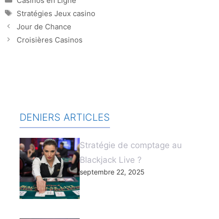
Casinos en Ligne
Étiquettes
Stratégies Jeux casino
Jour de Chance
Croisières Casinos
DENIERS ARTICLES
Stratégie de comptage au
Blackjack Live ?
septembre 22, 2025