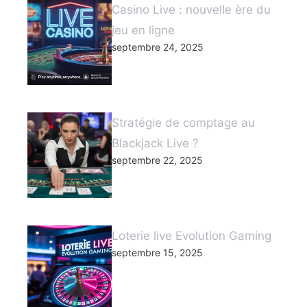
Casino Live : nouvelle ère du
jeu en ligne
septembre 24, 2025
Stratégie de comptage au
Blackjack Live ?
septembre 22, 2025
Loterie live Evolution Gaming
septembre 15, 2025