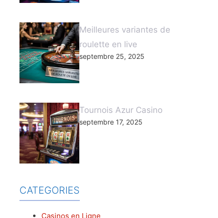
Meilleures variantes de
roulette en live
septembre 25, 2025
Tournois Azur Casino
septembre 17, 2025
CATEGORIES
Casinos en Ligne