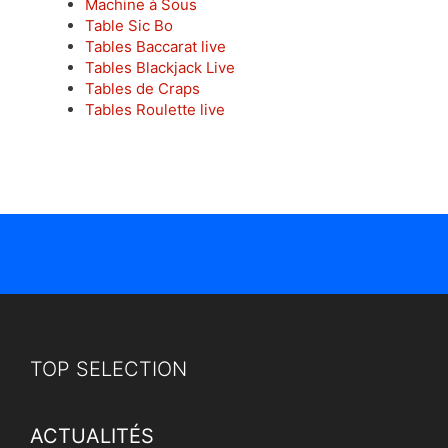
Machine à Sous
Table Sic Bo
Tables Baccarat live
Tables Blackjack Live
Tables de Craps
Tables Roulette live
TOP SELECTION
ACTUALITÉS