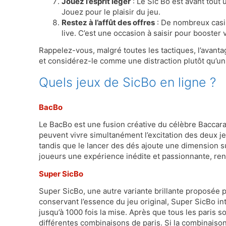
Jouez l’esprit léger
: Le Sic Bo est avant tout 
Jouez pour le plaisir du jeu.
Restez à l’affût des offres
: De nombreux casin
live. C’est une occasion à saisir pour booster
Rappelez-vous, malgré toutes les tactiques, l’avant
et considérez-le comme une distraction plutôt qu’u
Quels jeux de SicBo en ligne ?
BacBo
Le BacBo est une fusion créative du célèbre Baccarat
peuvent vivre simultanément l’excitation des deux jeu
tandis que le lancer des dés ajoute une dimension s
joueurs une expérience inédite et passionnante, rend
Super SicBo
Super SicBo, une autre variante brillante proposée p
conservant l’essence du jeu original, Super SicBo in
jusqu’à 1000 fois la mise. Après que tous les paris s
différentes combinaisons de paris. Si la combinaison