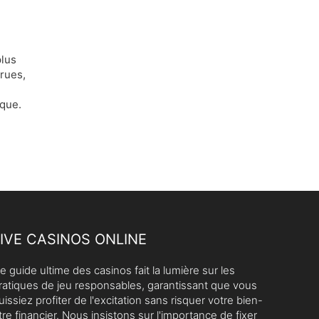
plus
crues,
ique.
LIVE CASINOS ONLINE
e guide ultime des casinos fait la lumière sur les
ratiques de jeu responsables, garantissant que vous
uissiez profiter de l'excitation sans risquer votre bien-
tre financier. Nous insistons sur l'importance de fixer