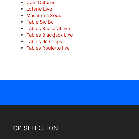
Coin Culturel
Loterie Live
Machine à Sous
Table Sic Bo
Tables Baccarat live
Tables Blackjack Live
Tables de Craps
Tables Roulette live
TOP SELECTION