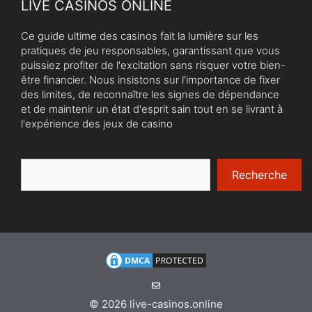
LIVE CASINOS ONLINE
Ce guide ultime des casinos fait la lumière sur les
pratiques de jeu responsables, garantissant que vous
puissiez profiter de l'excitation sans risquer votre bien-
être financier. Nous insistons sur l'importance de fixer
des limites, de reconnaître les signes de dépendance
et de maintenir un état d'esprit sain tout en se livrant à
l'expérience des jeux de casino
Rechercher
Recherche
© 2026
live-casinos.online