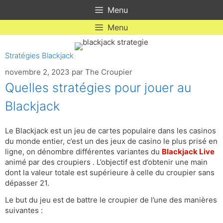
Aller
Menu
au
contenu
Menu
Stratégies Blackjack
novembre 2, 2023
par
The Croupier
Quelles stratégies pour jouer au
Blackjack
Le Blackjack est un jeu de cartes populaire dans les casinos
du monde entier, c’est un des jeux de casino le plus prisé en
ligne, on dénombre différentes variantes du
Blackjack Live
animé par des croupiers . L’objectif est d’obtenir une main
dont la valeur totale est supérieure à celle du croupier sans
dépasser 21.
Le but du jeu est de battre le croupier de l’une des manières
suivantes :