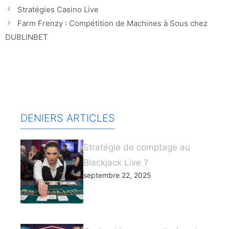
Stratégies Casino Live
Farm Frenzy : Compétition de Machines à Sous chez
DUBLINBET
DENIERS ARTICLES
Stratégie de comptage au
Blackjack Live ?
septembre 22, 2025