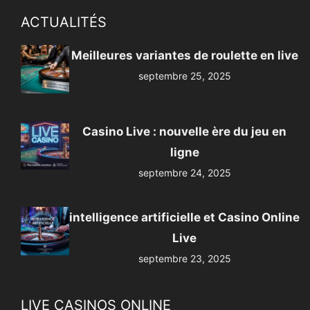
ACTUALITÉS
Meilleures variantes de roulette en live
septembre 25, 2025
Casino Live : nouvelle ère du jeu en
ligne
septembre 24, 2025
intelligence artificielle et Casino Online
Live
septembre 23, 2025
LIVE CASINOS ONLINE