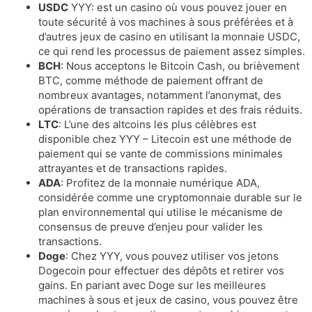
USDC
YYY: est un casino où vous pouvez jouer en
toute sécurité à vos machines à sous préférées et à
d’autres jeux de casino en utilisant la monnaie USDC,
ce qui rend les processus de paiement assez simples.
BCH
: Nous acceptons le Bitcoin Cash, ou brièvement
BTC, comme méthode de paiement offrant de
nombreux avantages, notamment l’anonymat, des
opérations de transaction rapides et des frais réduits.
LTC
: L’une des altcoins les plus célèbres est
disponible chez YYY – Litecoin est une méthode de
paiement qui se vante de commissions minimales
attrayantes et de transactions rapides.
ADA
: Profitez de la monnaie numérique ADA,
considérée comme une cryptomonnaie durable sur le
plan environnemental qui utilise le mécanisme de
consensus de preuve d’enjeu pour valider les
transactions.
Doge
: Chez YYY, vous pouvez utiliser vos jetons
Dogecoin pour effectuer des dépôts et retirer vos
gains. En pariant avec Doge sur les meilleures
machines à sous et jeux de casino, vous pouvez être