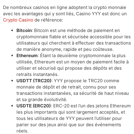
De nombreux casinos en ligne adoptent la crypto monnaie
avec les avantages qui y sont liés, Casino YYY est donc un
Crypto Casino
de référence:
Bitcoin
: Bitcoin est une méthode de paiement en
cryptomonnaie fiable et sécurisée accessible pour les
utilisateurs qui cherchent à effectuer des transactions
de manière anonyme, rapide et peu coûteuse.
Ethereum
: Étant la deuxième cryptomonnaie la plus
utilisée, Ethereum est un moyen de paiement facile à
utiliser et sécurisé qui propose des dépôts et des
retraits instantanés.
USDTT (TRC20)
: YYY propose le TRC20 comme
monnaie de dépôt et de retrait, connu pour ses
transactions instantanées, sa sécurité de haut niveau
et sa grande évolutivité.
USDTE (ERC20)
: ERC-20 est l’un des jetons Ethereum
les plus importants qui sont largement acceptés, et
tous les utilisateurs de YYY peuvent l’utiliser pour
parier sur des jeux ainsi que sur des événements
réels.