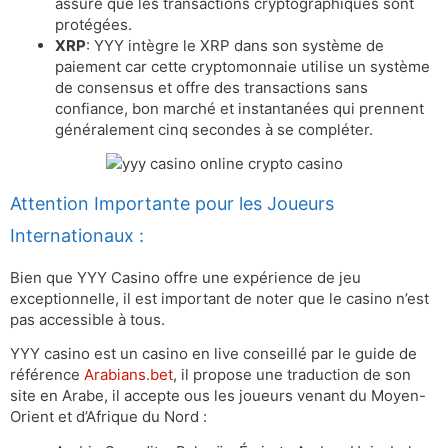
assuré que les transactions cryptographiques sont
protégées.
XRP
: YYY intègre le XRP dans son système de
paiement car cette cryptomonnaie utilise un système
de consensus et offre des transactions sans
confiance, bon marché et instantanées qui prennent
généralement cinq secondes à se compléter.
Attention Importante pour les Joueurs
Internationaux :
Bien que YYY Casino offre une expérience de jeu
exceptionnelle, il est important de noter que le casino n’est
pas accessible à tous.
YYY casino est un casino en live conseillé par le guide de
référence
Arabians.bet
, il propose une traduction de son
site en Arabe, il accepte ous les joueurs venant du Moyen-
Orient et d’Afrique du Nord :