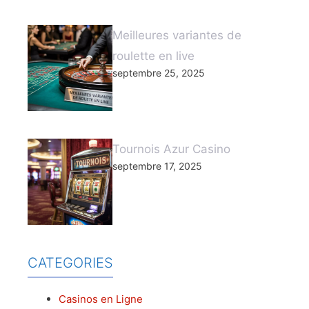
Meilleures variantes de
roulette en live
septembre 25, 2025
Tournois Azur Casino
septembre 17, 2025
CATEGORIES
Casinos en Ligne