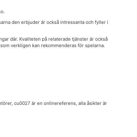
no.
arna den erbjuder är också intressanta och fyller i
gar där. Kvaliteten på relaterade tjänster är också
da som verkligen kan rekommenderas för spelarna.
ntörer, cu0027 är en onlinereferens, alla åsikter är