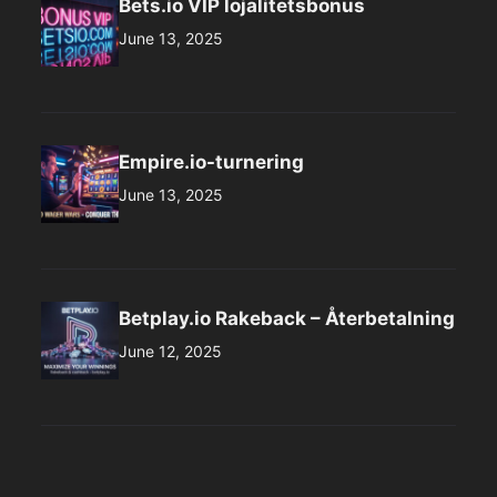
Bets.io VIP lojalitetsbonus
June 13, 2025
Empire.io-turnering
June 13, 2025
Betplay.io Rakeback – Återbetalning
June 12, 2025