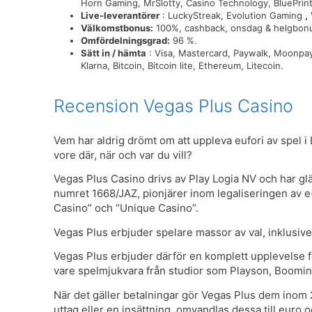
Horn Gaming, MrSlotty, Casino Technology, BluePrin
Live-leverantörer
: LuckyStreak, Evolution Gaming
,
Välkomstbonus:
100%, cashback, onsdag & helgbon
Omfördelningsgrad:
96 %.
Sätt in / hämta
: Visa, Mastercard, Paywalk, Moonpay
Klarna, Bitcoin, Bitcoin lite, Ethereum, Litecoin.
Recension Vegas Plus Casino
Vem har aldrig drömt om att uppleva eufori av spel 
vore där, när och var du vill?
Vegas Plus Casino drivs av Play Logia NV och har g
numret 1668/JAZ, pionjärer inom legaliseringen av 
Casino” och “Unique Casino”.
Vegas Plus erbjuder spelare massor av val, inklusive
Vegas Plus erbjuder därför en komplett upplevelse fö
vare spelmjukvara från studior som Playson, Boomin
När det gäller betalningar gör Vegas Plus dem inom 
uttag eller en insättning, omvandlas dessa till eur