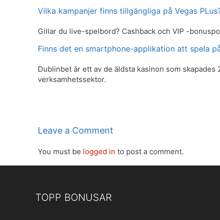
Vilka kampanjer finns tillgängliga på Vegas PLus
Gillar du live-spelbord? Cashback och VIP -bonuspo
Finns det en smartphone-applikation att spela p
Dublinbet är ett av de äldsta kasinon som skapades 20
verksamhetssektor.
Leave a Comment
You must be
logged in
to post a comment.
TOPP BONUSAR