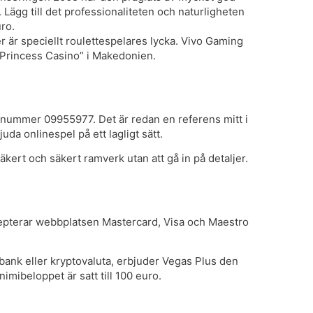
Lägg till det professionaliteten och naturligheten
uro.
er är speciellt roulettespelares lycka. Vivo Gaming
“Princess Casino” i Makedonien.
gsnummer 09955977. Det är redan en referens mitt i
uda onlinespel på ett lagligt sätt.
säkert och säkert ramverk utan att gå in på detaljer.
ccepterar webbplatsen Mastercard, Visa och Maestro
 bank eller kryptovaluta, erbjuder Vegas Plus den
imibeloppet är satt till 100 euro.