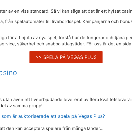
er av en viss standard. Så vi kan säga att det är ett hyfsat casi
ka, från spelautomater till livebordsspel. Kampanjerna och bonus
a för att njuta av nya spel, förstå hur de fungerar och tjäna pen
dservice, säkerhet och snabba uttagstider. För oss är det en si
>> SPELA PÅ VEGAS PLUS
asino
s utan även ett liveerbjudande levererat av flera kvalitetslevera
 del av samma grupp!
a som är auktoriserade att spela på Vegas Plus?
r att den kan acceptera spelare från många länder…