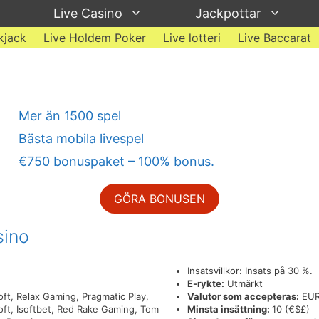
Live Casino
Jackpottar
kjack
Live Holdem Poker
Live lotteri
Live Baccarat
Mer än 1500 spel
Bästa mobila livespel
€750 bonuspaket – 100% bonus.
GÖRA BONUSEN
sino
Insatsvillkor: Insats på 30 %.
E-rykte:
Utmärkt
soft, Relax Gaming, Pragmatic Play,
Valutor som accepteras:
EUR
Soft, Isoftbet, Red Rake Gaming, Tom
Minsta insättning:
10 (€$£)