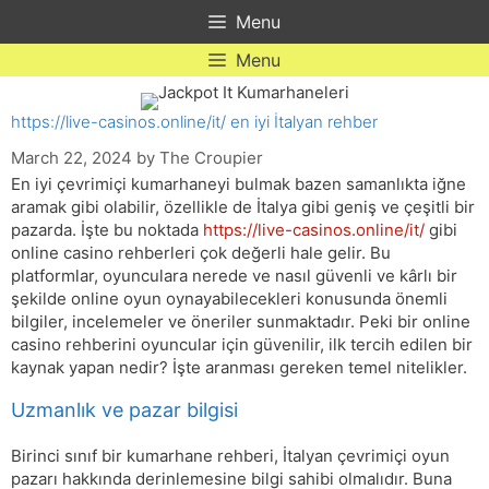
Skip
Menu
to
content
Menu
https://live-casinos.online/it/ en iyi İtalyan rehber
March 22, 2024
by
The Croupier
En iyi çevrimiçi kumarhaneyi bulmak bazen samanlıkta iğne
aramak gibi olabilir, özellikle de İtalya gibi geniş ve çeşitli bir
pazarda. İşte bu noktada
https://live-casinos.online/it/
gibi
online casino rehberleri çok değerli hale gelir. Bu
platformlar, oyunculara nerede ve nasıl güvenli ve kârlı bir
şekilde online oyun oynayabilecekleri konusunda önemli
bilgiler, incelemeler ve öneriler sunmaktadır. Peki bir online
casino rehberini oyuncular için güvenilir, ilk tercih edilen bir
kaynak yapan nedir? İşte aranması gereken temel nitelikler.
Uzmanlık ve pazar bilgisi
Birinci sınıf bir kumarhane rehberi, İtalyan çevrimiçi oyun
pazarı hakkında derinlemesine bilgi sahibi olmalıdır. Buna