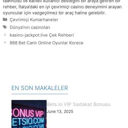
taahhüdü ve kaliteli kullanıcı desteğini bir araya getiren bir
rehber, İtalya’daki en iyi çevrimiçi casino deneyimini arayan
oyuncular için vazgeçilmez bir araç haline gelebilir.
Categories
Çevrimiçi Kumarhaneler
Tags
Dünya'nın casinoları
kasino-jackpot.live Çek Rehberi
888 Bet Canlı Online Oyunlar Korece
EN SON MAKALELER
Bets.io VIP Sadakat Bonusu
June 13, 2025