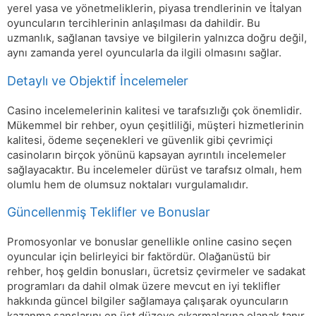
yerel yasa ve yönetmeliklerin, piyasa trendlerinin ve İtalyan
oyuncuların tercihlerinin anlaşılması da dahildir. Bu
uzmanlık, sağlanan tavsiye ve bilgilerin yalnızca doğru değil,
aynı zamanda yerel oyuncularla da ilgili olmasını sağlar.
Detaylı ve Objektif İncelemeler
Casino incelemelerinin kalitesi ve tarafsızlığı çok önemlidir.
Mükemmel bir rehber, oyun çeşitliliği, müşteri hizmetlerinin
kalitesi, ödeme seçenekleri ve güvenlik gibi çevrimiçi
casinoların birçok yönünü kapsayan ayrıntılı incelemeler
sağlayacaktır. Bu incelemeler dürüst ve tarafsız olmalı, hem
olumlu hem de olumsuz noktaları vurgulamalıdır.
Güncellenmiş Teklifler ve Bonuslar
Promosyonlar ve bonuslar genellikle online casino seçen
oyuncular için belirleyici bir faktördür. Olağanüstü bir
rehber, hoş geldin bonusları, ücretsiz çevirmeler ve sadakat
programları da dahil olmak üzere mevcut en iyi teklifler
hakkında güncel bilgiler sağlamaya çalışarak oyuncuların
kazanma şanslarını en üst düzeye çıkarmalarına olanak tanır.