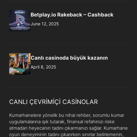
Betplay.io Rakeback – Cashback
June 12, 2025
Canlı casinoda büyük kazanın
April 8, 2025
CANLI ÇEVRIMIÇI CASINOLAR
Kumarhanelere yönelik bu nihai rehber, sorumlu kumar
uygulamalarına ışık tutarak, finansal refahınızı riske
atmadan heyecanın tadını çıkarmanızı sağlar. Kumarhane
oyun deneyiminin tadını çıkarırken sınırlar belirlemenin,