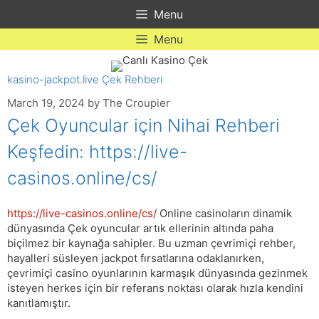
Skip
Menu
to
content
Menu
kasino-jackpot.live Çek Rehberi
March 19, 2024
by
The Croupier
Çek Oyuncular için Nihai Rehberi
Keşfedin: https://live-
casinos.online/cs/
https://live-casinos.online/cs/
Online casinoların dinamik
dünyasında Çek oyuncular artık ellerinin altında paha
biçilmez bir kaynağa sahipler. Bu uzman çevrimiçi rehber,
hayalleri süsleyen jackpot fırsatlarına odaklanırken,
çevrimiçi casino oyunlarının karmaşık dünyasında gezinmek
isteyen herkes için bir referans noktası olarak hızla kendini
kanıtlamıştır.