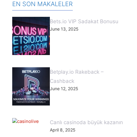
EN SON MAKALELER
Bets.io VIP Sadakat Bonusu
June 13, 2025
Betplay.io Rakeback –
Cashback
June 12, 2025
Canlı casinoda büyük kazanın
April 8, 2025