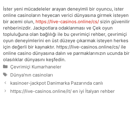
İster yeni mücadeleler arayan deneyimli bir oyuncu, ister
online casinoların heyecan verici dünyasına girmek isteyen
bir acemi olun,
https://live-casinos.online/cs/
sizin güvenilir
rehberinizdir. Jackpotlara odaklanması ve Çek oyun
topluluğuna olan bağlılığı ile bu çevrimiçi rehber, çevrimiçi
oyun deneyimlerini en üst düzeye çıkarmak isteyen herkes
için değerli bir kaynaktır. https://live-casinos.online/cs/ ile
online casino dünyasına dalın ve parmaklarınızın ucunda bir
olasılıklar dünyasını keşfedin.
Categories
Çevrimiçi Kumarhaneler
Tags
Dünya'nın casinoları
kasinoer-jackpot Danimarka Pazarında canlı
https://live-casinos.online/it/ en iyi İtalyan rehber