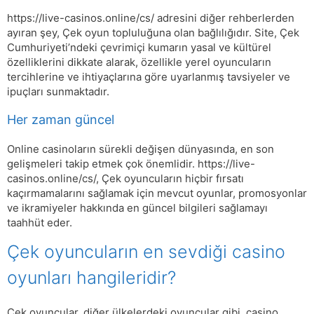
https://live-casinos.online/cs/ adresini diğer rehberlerden
ayıran şey, Çek oyun topluluğuna olan bağlılığıdır. Site, Çek
Cumhuriyeti’ndeki çevrimiçi kumarın yasal ve kültürel
özelliklerini dikkate alarak, özellikle yerel oyuncuların
tercihlerine ve ihtiyaçlarına göre uyarlanmış tavsiyeler ve
ipuçları sunmaktadır.
Her zaman güncel
Online casinoların sürekli değişen dünyasında, en son
gelişmeleri takip etmek çok önemlidir. https://live-
casinos.online/cs/, Çek oyuncuların hiçbir fırsatı
kaçırmamalarını sağlamak için mevcut oyunlar, promosyonlar
ve ikramiyeler hakkında en güncel bilgileri sağlamayı
taahhüt eder.
Çek oyuncuların en sevdiği casino
oyunları hangileridir?
Çek oyuncular, diğer ülkelerdeki oyuncular gibi, casino