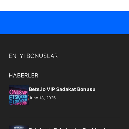
EN İYİ BONUSLAR
HABERLER
Bets.io VIP Sadakat Bonusu
June 13, 2025