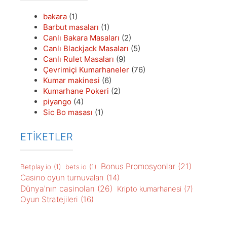
bakara
(1)
Barbut masaları
(1)
Canlı Bakara Masaları
(2)
Canlı Blackjack Masaları
(5)
Canlı Rulet Masaları
(9)
Çevrimiçi Kumarhaneler
(76)
Kumar makinesi
(6)
Kumarhane Pokeri
(2)
piyango
(4)
Sic Bo masası
(1)
ETİKETLER
Bonus Promosyonlar
(21)
Betplay.io
(1)
bets.io
(1)
Casino oyun turnuvaları
(14)
Dünya'nın casinoları
(26)
Kripto kumarhanesi
(7)
Oyun Stratejileri
(16)