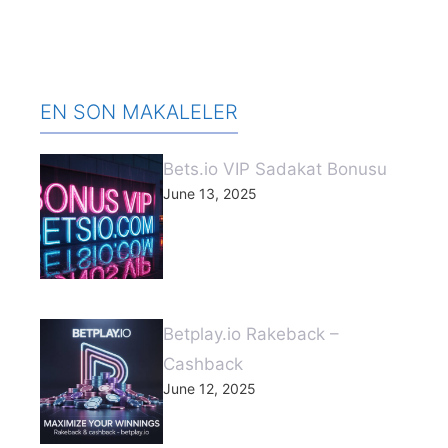
EN SON MAKALELER
Bets.io VIP Sadakat Bonusu
June 13, 2025
Betplay.io Rakeback –
Cashback
June 12, 2025