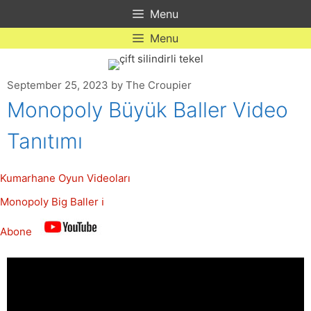
Skip
Menu
to
content
Menu
September 25, 2023
by
The Croupier
Monopoly Büyük Baller Video
Tanıtımı
Kumarhane Oyun Videoları
Monopoly Big Baller ℹ️
Abone