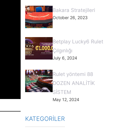
Bakara Stratejileri
October 26, 2023
Betplay Lucky6 Rulet
Çılgınlığı
July 6, 2024
Rulet yöntemi 88
DOZEN ANALİTİK
SİSTEM
May 12, 2024
KATEGORILER