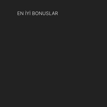
EN İYİ BONUSLAR