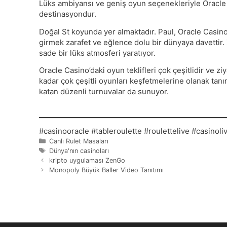
Lüks ambiyansı ve geniş oyun seçenekleriyle Oracle C
destinasyondur.
Doğal St koyunda yer almaktadır. Paul, Oracle Casi
girmek zarafet ve eğlence dolu bir dünyaya davettir. Z
sade bir lüks atmosferi yaratıyor.
Oracle Casino’daki oyun teklifleri çok çeşitlidir ve z
kadar çok çeşitli oyunları keşfetmelerine olanak ta
katan düzenli turnuvalar da sunuyor.
#casinooracle #tableroulette #roulettelive #casinol
Categories
Canlı Rulet Masaları
Tags
Dünya'nın casinoları
kripto uygulaması ZenGo
Monopoly Büyük Baller Video Tanıtımı