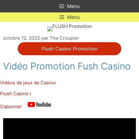
Aller
Menu
au
contenu
Menu
octobre 12, 2022
par
The Croupier
Flush Casino Promotion
Vidéo Promotion Fush Casino
Vidéos de jeux de Casino
Flush Casino ℹ️
S’abonner