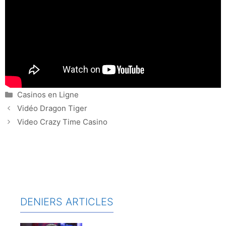
Catégories
Casinos en Ligne
Vidéo Dragon Tiger
Video Crazy Time Casino
DENIERS ARTICLES