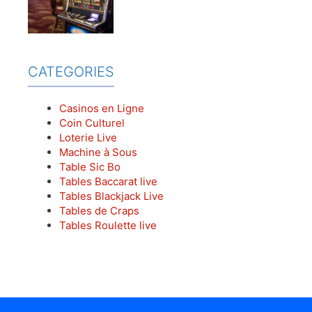
CATEGORIES
Casinos en Ligne
Coin Culturel
Loterie Live
Machine à Sous
Table Sic Bo
Tables Baccarat live
Tables Blackjack Live
Tables de Craps
Tables Roulette live