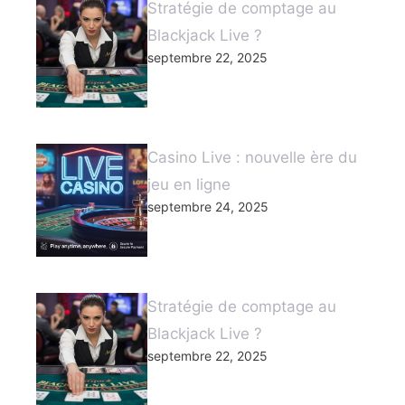
Stratégie de comptage au
Blackjack Live ?
septembre 22, 2025
Casino Live : nouvelle ère du
jeu en ligne
septembre 24, 2025
Stratégie de comptage au
Blackjack Live ?
septembre 22, 2025