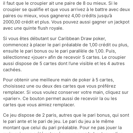
il faut que le croupier ait une paire de 8 ou mieux. Si le
croupier se qualifie et que vous arrivez à le battre avec deux
paires ou mieux, vous gagnerez 4,00 crédits jusqu’à
2000,00 crédit et plus. Vous pouvez aussi gagner un jackpot
avec une quinte flush royale.
Si vous êtes débutant sur Caribbean Draw poker,
commencez à placer le pari préalable de 1,00 crédit ou plus,
ensuite le pari bonus ou le pari parallèle de 1,00. Puis,
sélectionnez «jouer» afin de recevoir 5 cartes. Le croupier
aussi dispose de 5 cartes dont l’une visible et les 4 autres
cachées.
Pour obtenir une meilleure main de poker à 5 cartes,
choisissez une ou deux des cartes que vous préférez
remplacer. Si vous voulez conserver votre main, cliquez sur
«parier». Ce bouton permet aussi de recevoir la ou les
cartes que vous aimiez remplacer.
Ce jeu dispose de 2 paris, autres que le pari bonus, qui sont
le pari ante et le pari de jeu. Le pari du jeu a le même
montant que celui du pari préalable. Pour ne pas jouer la