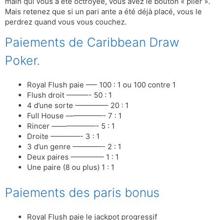
main qui vous a été octroyée, vous avez le bouton « plier ».
Mais retenez que si un pari ante a été déjà placé, vous le
perdrez quand vous vous couchez.
Paiements de Caribbean Draw
Poker.
Royal Flush paie —– 100 : 1 ou 100 contre 1
Flush droit ———- 50 : 1
4 d’une sorte ————– 20 : 1
Full House —————- 7 : 1
Rincer ——————- 5 : 1
Droite ————- 3 : 1
3 d’un genre ————- 2 : 1
Deux paires ————– 1 : 1
Une paire (8 ou plus) 1 : 1
Paiements des paris bonus
Royal Flush paie le jackpot progressif