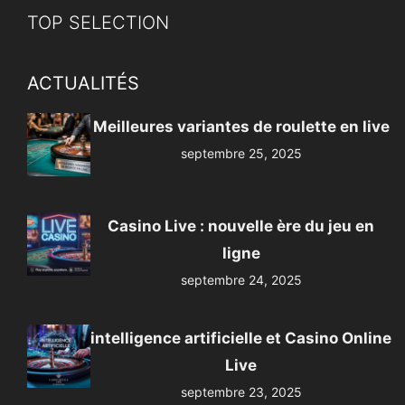
TOP SELECTION
ACTUALITÉS
Meilleures variantes de roulette en live
septembre 25, 2025
Casino Live : nouvelle ère du jeu en
ligne
septembre 24, 2025
intelligence artificielle et Casino Online
Live
septembre 23, 2025