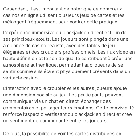
Cependant, il est important de noter que de nombreux
casinos en ligne utilisent plusieurs jeux de cartes et les
mélangent fréquemment pour contrer cette pratique.
L’expérience immersive du blackjack en direct est l’un de
ses principaux atouts. Les joueurs sont plongés dans une
ambiance de casino réaliste, avec des tables de jeu
élégantes et des croupiers professionnels. Les flux vidéo en
haute définition et le son de qualité contribuent à créer une
atmosphère authentique, permettant aux joueurs de se
sentir comme s’ils étaient physiquement présents dans un
véritable casino.
L’interaction avec le croupier et les autres joueurs ajoute
une dimension sociale au jeu. Les participants peuvent
communiquer via un chat en direct, échanger des
commentaires et partager leurs émotions. Cette convivialité
renforce l’aspect divertissant du blackjack en direct et crée
un sentiment de communauté entre les joueurs.
De plus, la possibilité de voir les cartes distribuées en