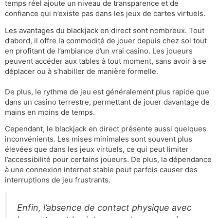
temps réel ajoute un niveau de transparence et de
confiance qui n’existe pas dans les jeux de cartes virtuels.
Les avantages du blackjack en direct sont nombreux. Tout
d’abord, il offre la commodité de jouer depuis chez soi tout
en profitant de l’ambiance d’un vrai casino. Les joueurs
peuvent accéder aux tables à tout moment, sans avoir à se
déplacer ou à s’habiller de manière formelle.
De plus, le rythme de jeu est généralement plus rapide que
dans un casino terrestre, permettant de jouer davantage de
mains en moins de temps.
Cependant, le blackjack en direct présente aussi quelques
inconvénients. Les mises minimales sont souvent plus
élevées que dans les jeux virtuels, ce qui peut limiter
l’accessibilité pour certains joueurs. De plus, la dépendance
à une connexion internet stable peut parfois causer des
interruptions de jeu frustrants.
Enfin, l’absence de contact physique avec