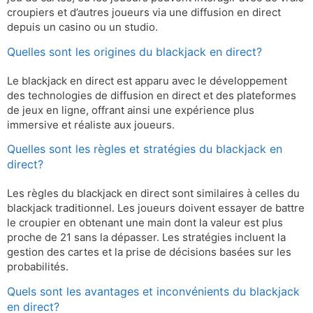
croupiers et d’autres joueurs via une diffusion en direct
depuis un casino ou un studio.
Quelles sont les origines du blackjack en direct?
Le blackjack en direct est apparu avec le développement
des technologies de diffusion en direct et des plateformes
de jeux en ligne, offrant ainsi une expérience plus
immersive et réaliste aux joueurs.
Quelles sont les règles et stratégies du blackjack en
direct?
Les règles du blackjack en direct sont similaires à celles du
blackjack traditionnel. Les joueurs doivent essayer de battre
le croupier en obtenant une main dont la valeur est plus
proche de 21 sans la dépasser. Les stratégies incluent la
gestion des cartes et la prise de décisions basées sur les
probabilités.
Quels sont les avantages et inconvénients du blackjack
en direct?