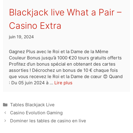
Blackjack live What a Pair –
Casino Extra
juin 19, 2024
Gagnez Plus avec le Roi et la Dame de la Même
Couleur Bonus jusqu’à 1000 €20 tours gratuits offerts
Profitez d’un bonus spécial en obtenant des cartes
assorties ! Décrochez un bonus de 10 € chaque fois
que vous recevez le Roi et la Dame de cœur 😍 Quand
: Du 05 juin 2024 à …
Lire plus
Catégories
Tables Blackjack Live
Casino Evolution Gaming
Dominer les tables de casino en live