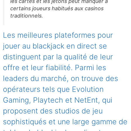
les cartes et les jetons peut manquer à
certains joueurs habitués aux casinos
traditionnels.
Les meilleures plateformes pour
jouer au blackjack en direct se
distinguent par la qualité de leur
offre et leur fiabilité. Parmi les
leaders du marché, on trouve des
opérateurs tels que Evolution
Gaming, Playtech et NetEnt, qui
proposent des studios de jeu
sophistiqués et une large gamme de