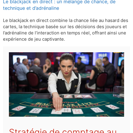
Le blackjack en direct : un mélange de chance, de
technique et d’adrénaline
Le blackjack en direct combine la chance liée au hasard des
cartes, la technique basée sur les décisions des joueurs et
l’adrénaline de l’interaction en temps réel, offrant ainsi une
expérience de jeu captivante.
Stratégie de comptage au