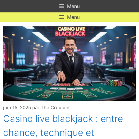
Aller
Menu
au
contenu
Menu
juin 15, 2025
par
The Croupier
Casino live blackjack : entre
chance, technique et