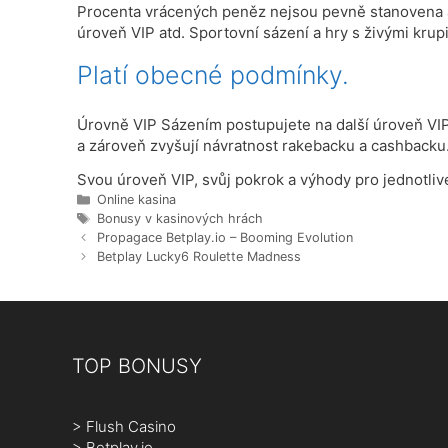
Procenta vrácených peněz nejsou pevně stanovena a l
úroveň VIP atd. Sportovní sázení a hry s živými kru
Platí obecné podmínky.
Úrovně VIP Sázením postupujete na další úroveň VIP.
a zároveň zvyšují návratnost rakebacku a cashbacku
Svou úroveň VIP, svůj pokrok a výhody pro jednotlivé
Categories
Online kasina
Tags
Bonusy v kasinových hrách
Propagace Betplay.io – Booming Evolution
Betplay Lucky6 Roulette Madness
TOP BONUSY
>
Flush Casino
>
Betplay.io