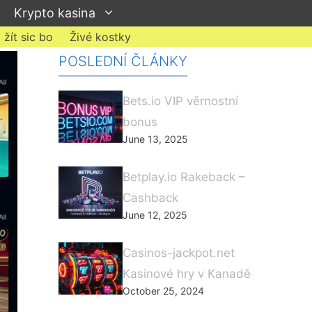
Krypto kasina
žít sic bo
Živé kostky
POSLEDNÍ ČLÁNKY
Bets.io VIP věrnostní
bonus
June 13, 2025
Betplay.io Rakeback –
Cashback
June 12, 2025
Casinos-jackpot.net
Kasinové hry v Kanadě
October 25, 2024