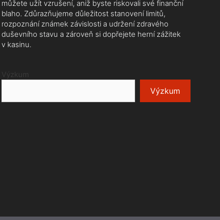
můžete užít vzrušení, aniž byste riskovali své finanční
blaho. Zdůrazňujeme důležitost stanovení limitů,
rozpoznání známek závislosti a udržení zdravého
duševního stavu a zároveň si dopřejete herní zážitek
v kasinu.
Výzkum
Výzkum