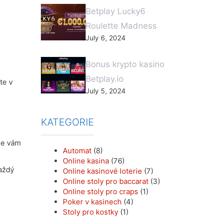
Betplay Lucky6
Roulette Madness
July 6, 2024
Bonus krypto kasino
Betplay.io
te v
July 5, 2024
KATEGORIE
 se vám
Automat
(8)
Online kasina
(76)
aždý
Online kasinové loterie
(7)
Online stoly pro baccarat
(3)
Online stoly pro craps
(1)
Poker v kasinech
(4)
Stoly pro kostky
(1)