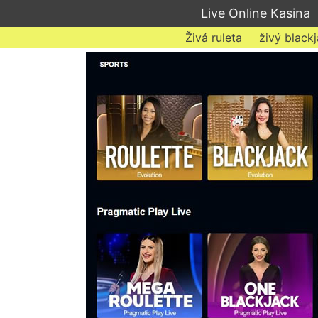
Skip
Live Online Kasina
to
content
Živá ruleta
živý black