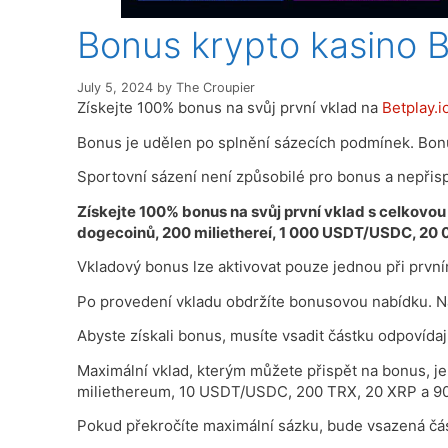
Bonus krypto kasino B
July 5, 2024
by
The Croupier
Získejte 100% bonus na svůj první vklad na
Betplay.i
Bonus je udělen po splnění sázecích podmínek. Bonu
Sportovní sázení není způsobilé pro bonus a nepřis
Získejte 100% bonus na svůj první vklad s celkovou
dogecoinů, 200 miliethereí, 1 000 USDT/USDC, 20 
Vkladový bonus lze aktivovat pouze jednou při první
Po provedení vkladu obdržíte bonusovou nabídku. Na
Abyste získali bonus, musíte vsadit částku odpovíd
Maximální vklad, kterým můžete přispět na bonus, je 
miliethereum, 10 USDT/USDC, 200 TRX, 20 XRP a 90
Pokud překročíte maximální sázku, bude vsazená čá