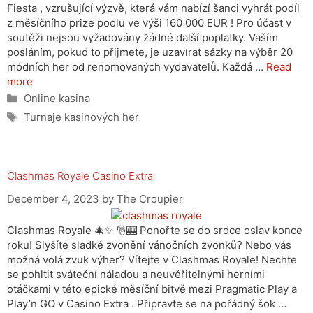
Fiesta , vzrušující výzvě, která vám nabízí šanci vyhrát podíl
z měsíčního prize poolu ve výši 160 000 EUR ! Pro účast v
soutěži nejsou vyžadovány žádné další poplatky. Vaším
posláním, pokud to přijmete, je uzavírat sázky na výběr 20
módních her od renomovaných vydavatelů. Každá …
Read
more
Categories
Online kasina
Tags
Turnaje kasinových her
Clashmas Royale Casino Extra
December 4, 2023
by
The Croupier
Clashmas Royale 🎄✨ 🎅🎰 Ponořte se do srdce oslav konce
roku! Slyšíte sladké zvonění vánočních zvonků? Nebo vás
možná volá zvuk výher? Vítejte v Clashmas Royale! Nechte
se pohltit sváteční náladou a neuvěřitelnými herními
otáčkami v této epické měsíční bitvě mezi Pragmatic Play a
Play’n GO v Casino Extra . Připravte se na pořádný šok …