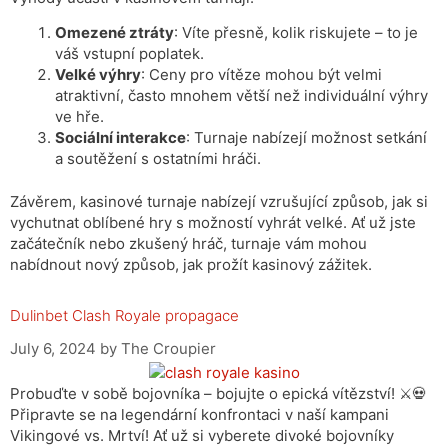
Omezené ztráty
: Víte přesně, kolik riskujete – to je
váš vstupní poplatek.
Velké výhry
: Ceny pro vítěze mohou být velmi
atraktivní, často mnohem větší než individuální výhry
ve hře.
Sociální interakce
: Turnaje nabízejí možnost setkání
a soutěžení s ostatními hráči.
Závěrem, kasinové turnaje nabízejí vzrušující způsob, jak si
vychutnat oblíbené hry s možností vyhrát velké. Ať už jste
začátečník nebo zkušený hráč, turnaje vám mohou
nabídnout nový způsob, jak prožít kasinový zážitek.
Dulinbet Clash Royale propagace
July 6, 2024
by
The Croupier
Probuďte v sobě bojovníka – bojujte o epická vítězství! ⚔️💀
Připravte se na legendární konfrontaci v naší kampani
Vikingové vs. Mrtví! Ať už si vyberete divoké bojovníky