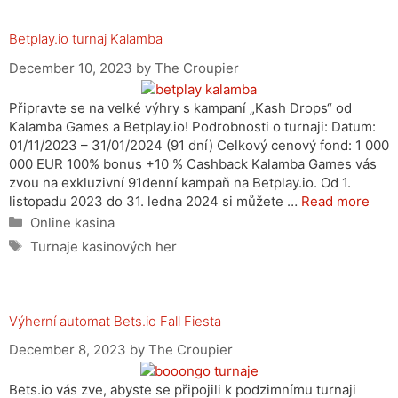
Betplay.io turnaj Kalamba
December 10, 2023
by
The Croupier
Připravte se na velké výhry s kampaní „Kash Drops“ od
Kalamba Games a Betplay.io! Podrobnosti o turnaji: Datum:
01/11/2023 – 31/01/2024 (91 dní) Celkový cenový fond: 1 000
000 EUR 100% bonus +10 % Cashback Kalamba Games vás
zvou na exkluzivní 91denní kampaň na Betplay.io. Od 1.
listopadu 2023 do 31. ledna 2024 si můžete …
Read more
Categories
Online kasina
Tags
Turnaje kasinových her
Výherní automat Bets.io Fall Fiesta
December 8, 2023
by
The Croupier
Bets.io vás zve, abyste se připojili k podzimnímu turnaji