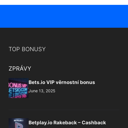
TOP BONUSY
ZPRÁVY
Bets.io VIP věrnostní bonus
June 13, 2025
Betplay.io Rakeback – Cashback