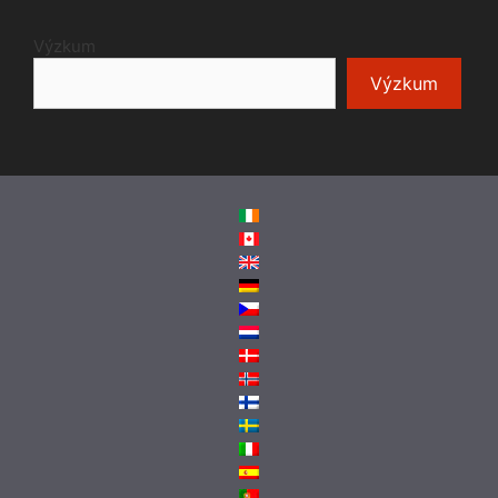
Výzkum
Výzkum