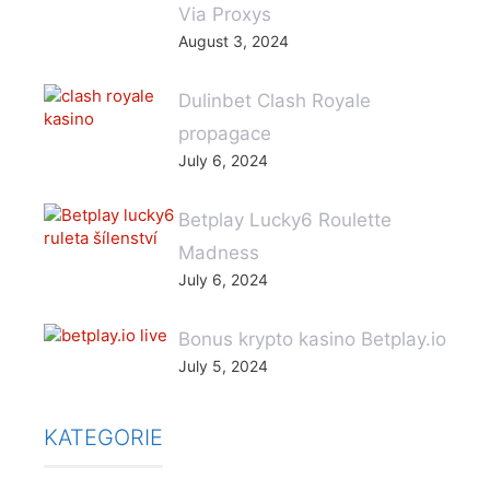
Via Proxys
August 3, 2024
Dulinbet Clash Royale
propagace
July 6, 2024
Betplay Lucky6 Roulette
Madness
July 6, 2024
Bonus krypto kasino Betplay.io
July 5, 2024
KATEGORIE