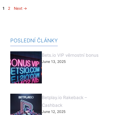
Page
Page
1
2
Next
→
POSLEDNÍ ČLÁNKY
Bets.io VIP věrnostní bonus
June 13, 2025
Betplay.io Rakeback –
Cashback
June 12, 2025