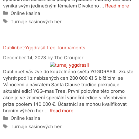
vyniká svým jedinečným tématem Divokého …
Read more
Categories
Online kasina
Tags
Turnaje kasinových her
Dublinbet:Yggdrasil Tree Tournaments
December 14, 2023
by
The Croupier
Dublinbet vás zve do kouzelného světa YGGDRASIL, zkuste
vyhrát podíl z nabízených cen 200 000 €! S blížícími se
Vánocemi a návratem Santa Clause tradice pokračuje
aktuální edicí YGG-mas Tree. První polovina této promo
akce je ve znamení speciální vánoční edice s působivým
prize poolem 140 000 €. Účastníci se mohou kvalifikovat
hraním výběru her …
Read more
Categories
Online kasina
Tags
Turnaje kasinových her