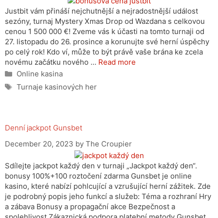
Justbit vám přináší nejchutnější a nejradostnější událost
sezóny, turnaj Mystery Xmas Drop od Wazdana s celkovou
cenou 1 500 000 €! Zveme vás k účasti na tomto turnaji od
27. listopadu do 26. prosince a korunujte své herní úspěchy
po celý rok! Kdo ví, může to být právě vaše brána ke zcela
novému začátku nového …
Read more
Categories
Online kasina
Tags
Turnaje kasinových her
Denní jackpot Gunsbet
December 20, 2023
by
The Croupier
Sdílejte jackpot každý den v turnaji „Jackpot každý den“.
bonusy 100%+100 roztočení zdarma Gunsbet je online
kasino, které nabízí pohlcující a vzrušující herní zážitek. Zde
je podrobný popis jeho funkcí a služeb: Téma a rozhraní Hry
a zábava Bonusy a propagační akce Bezpečnost a
spolehlivost Zákaznická podpora platební metody Gunsbet