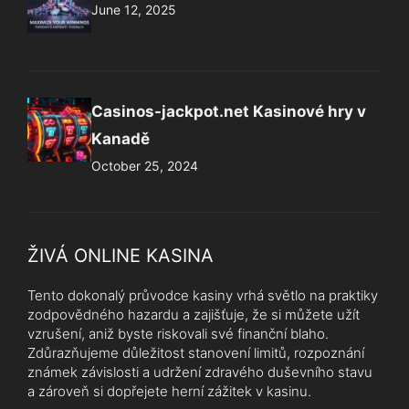
June 12, 2025
Casinos-jackpot.net Kasinové hry v
Kanadě
October 25, 2024
ŽIVÁ ONLINE KASINA
Tento dokonalý průvodce kasiny vrhá světlo na praktiky
zodpovědného hazardu a zajišťuje, že si můžete užít
vzrušení, aniž byste riskovali své finanční blaho.
Zdůrazňujeme důležitost stanovení limitů, rozpoznání
známek závislosti a udržení zdravého duševního stavu
a zároveň si dopřejete herní zážitek v kasinu.