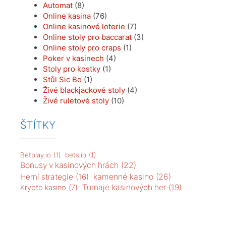
Automat
(8)
Online kasina
(76)
Online kasinové loterie
(7)
Online stoly pro baccarat
(3)
Online stoly pro craps
(1)
Poker v kasinech
(4)
Stoly pro kostky
(1)
Stůl Sic Bo
(1)
Živé blackjackové stoly
(4)
Živé ruletové stoly
(10)
ŠTÍTKY
Betplay.io
(1)
bets.io
(1)
Bonusy v kasinových hrách
(22)
kamenné kasino
(26)
Herní strategie
(16)
Turnaje kasinových her
(19)
Krypto kasino
(7)