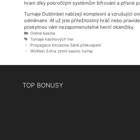
hraní díky pokročilým systémům šifrování a přísné p
Turnaje Dublinbet nabízejí komplexní a vzrušující onl
odměnami. Ať už jste příležitostný hráč nebo pravide
poskytnou vám nezapomenutelné herní okamžiky.
Categories
Online kasina
Tags
Turnaje kasinových her
Propagace bitcasina Sáně překvapení
WinFest Extra zimní kasino turnaj
TOP BONUSY