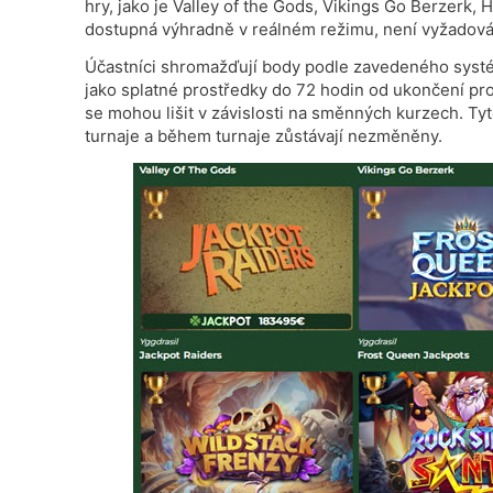
hry, jako je Valley of the Gods, Vikings Go Berzerk, 
dostupná výhradně v reálném režimu, není vyžadová
Účastníci shromažďují body podle zavedeného systé
jako splatné prostředky do 72 hodin od ukončení pro
se mohou lišit v závislosti na směnných kurzech. T
turnaje a během turnaje zůstávají nezměněny.