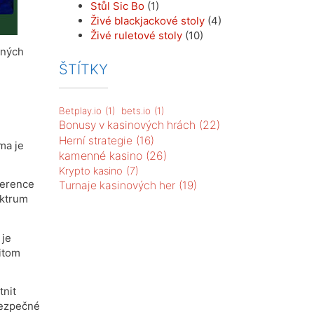
Stůl Sic Bo
(1)
Živé blackjackové stoly
(4)
Živé ruletové stoly
(10)
vných
ŠTÍTKY
Betplay.io
(1)
bets.io
(1)
Bonusy v kasinových hrách
(22)
Herní strategie
(16)
ma je
kamenné kasino
(26)
Krypto kasino
(7)
ference
Turnaje kasinových her
(19)
ektrum
 je
itom
tnit
 bezpečné