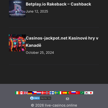
Betplay.io Rakeback – Cashback
June 12, 2025
Casinos-jackpot.net Kasinové hry v
Kanadě
October 25, 2024
© 2026
live-casinos.online