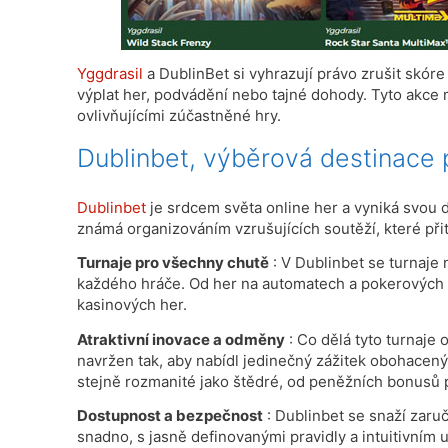
Yggdrasil
a DublinBet si vyhrazují právo zrušit skór
výplat her, podvádění nebo tajné dohody. Tyto akc
ovlivňujícími zúčastněné hry.
Dublinbet, výběrová destinace 
Dublinbet
je srdcem světa online her a vyniká svou 
známá organizováním vzrušujících soutěží, které přita
Turnaje pro všechny chutě
: V Dublinbet se turnaje 
každého hráče. Od her na automatech a pokerových st
kasinových her.
Atraktivní inovace a odměny
: Co dělá tyto turnaje 
navržen tak, aby nabídl jedinečný zážitek obohacen
stejně rozmanité jako štědré, od peněžních bonusů po
Dostupnost a bezpečnost
: Dublinbet se snaží zaru
snadno, s jasně definovanými pravidly a intuitivním 