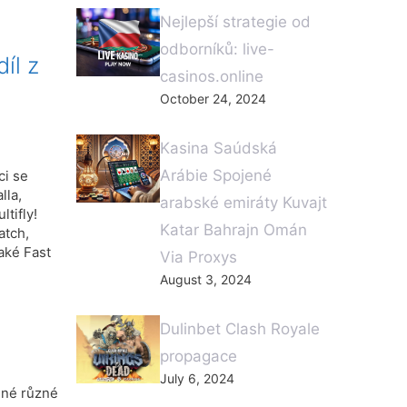
Nejlepší strategie od
odborníků: live-
íl z
casinos.online
October 24, 2024
Kasina Saúdská
Arábie Spojené
ci se
lla,
arabské emiráty Kuvajt
tifly!
Katar Bahrajn Omán
atch,
aké Fast
Via Proxys
August 3, 2024
Dulinbet Clash Royale
propagace
July 6, 2024
iné různé