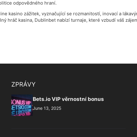
olitice odpovědného hraní.
ine kasino zážitek, vyznačující se rozmanitostí, inovací a lákav
lný hráč kasina, Dublinbet nabízí turnaje, které vzbudí váš záje
ZPRÁVY
Bets.io VIP věrnostní bonus
June 13, 2025