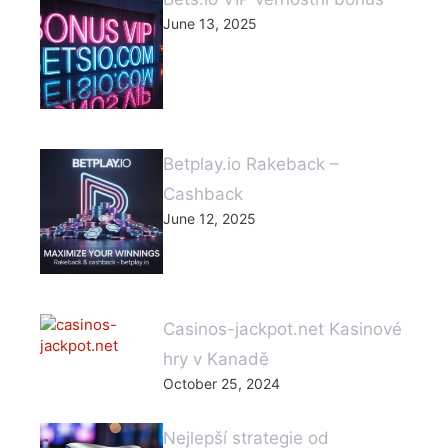
June 13, 2025
Betplay.io Rakeback –
Cashback
June 12, 2025
Casinos-jackpot.net Kasinové
hry v Kanadě
October 25, 2024
Nejlepší strategie od