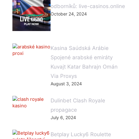
odborníků: live-casinos.online
October 24, 2024
Kasina Saúdská Arábie
Spojené arabské emiráty
Kuvajt Katar Bahrajn Omán
Via Proxys
August 3, 2024
Dulinbet Clash Royale
propagace
July 6, 2024
Betplay Lucky6 Roulette