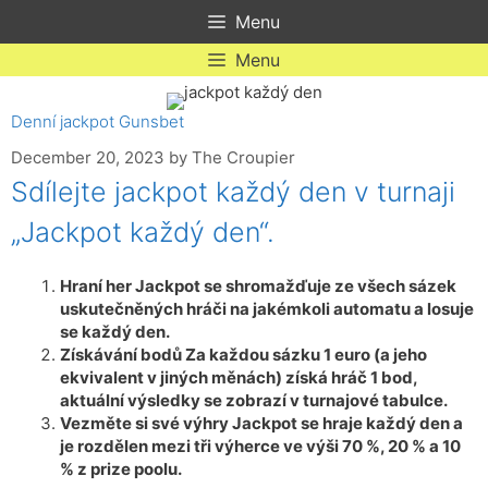
Skip
Menu
to
content
Menu
Denní jackpot Gunsbet
December 20, 2023
by
The Croupier
Sdílejte jackpot každý den v turnaji
„Jackpot každý den“.
Hraní her Jackpot se shromažďuje ze všech sázek
uskutečněných hráči na jakémkoli automatu a losuje
se každý den.
Získávání bodů Za každou sázku 1 euro (a jeho
ekvivalent v jiných měnách) získá hráč 1 bod,
aktuální výsledky se zobrazí v turnajové tabulce.
Vezměte si své výhry Jackpot se hraje každý den a
je rozdělen mezi tři výherce ve výši 70 %, 20 % a 10
% z prize poolu.