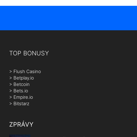
TOP BONUSY
>
Flush Casino
>
Betplay.io
>
Betcoin
>
Bets.io
>
Empire.io
>
Bitstarz
ZPRÁVY