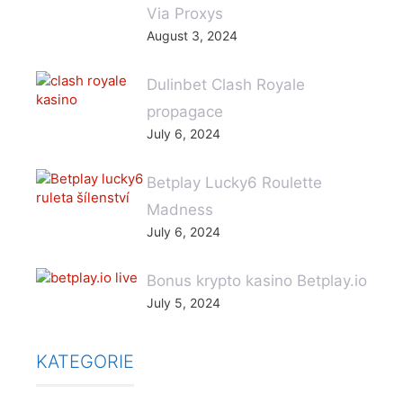
Via Proxys
August 3, 2024
Dulinbet Clash Royale
propagace
July 6, 2024
Betplay Lucky6 Roulette
Madness
July 6, 2024
Bonus krypto kasino Betplay.io
July 5, 2024
KATEGORIE