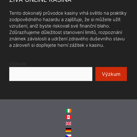
Tento dokonalý průvodce kasiny vrhá světlo na praktiky
zodpovědného hazardu a zajišťuje, že si můžete užít
vzrušení, aniž byste riskovali své finanční blaho.
Zdůrazňujeme důležitost stanovení limitů, rozpoznání
známek závislosti a udržení zdravého duševního stavu
a zároveň si dopřejete herní zážitek v kasinu.
Výzkum
Výzkum