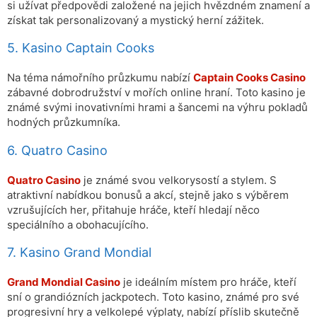
si užívat předpovědi založené na jejich hvězdném znamení a
získat tak personalizovaný a mystický herní zážitek.
5. Kasino Captain Cooks
Na téma námořního průzkumu nabízí
Captain Cooks Casino
zábavné dobrodružství v mořích online hraní. Toto kasino je
známé svými inovativními hrami a šancemi na výhru pokladů
hodných průzkumníka.
6. Quatro Casino
Quatro Casino
je známé svou velkorysostí a stylem. S
atraktivní nabídkou bonusů a akcí, stejně jako s výběrem
vzrušujících her, přitahuje hráče, kteří hledají něco
speciálního a obohacujícího.
7. Kasino Grand Mondial
Grand Mondial Casino
je ideálním místem pro hráče, kteří
sní o grandiózních jackpotech. Toto kasino, známé pro své
progresivní hry a velkolepé výplaty, nabízí příslib skutečně